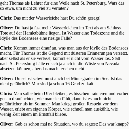
geht Thomas als Lehrer für eine Weile nach St. Petersburg. Wars das
so etwa, um nicht zu viel zu verraten?
Chris:
Das mit der Wasserleiche hast Du schön gesagt!
Oliver:
Du hast ja fast mehr Wasserleichen im Text als am Schluss
Tote auf der Hamletbühne liegen. Ist Wasser eine Todeszone und die
Idylle des Bodensees eine riesige Falle?
Chris:
Kommt immer drauf an, was man aus der Idylle des Bodensees
macht. Für Thomas ist die Gegend mit düsteren Erinnerungen versetzt,
aber selbst als er sie verlässt, kommt er nicht vom Wasser los. Statt
nach St. Petersburg hätte er sich ja auch in die Wüste von Nevada
absetzen können, aber das macht er eben nicht …
Oliver:
Du selbst schwimmst auch bei Minusgraden im See. Ist das
nicht gefährlich? Mur sind ja schon 16 Grad zu kalt
Chris:
Man sollte beim Ufer bleiben, es bisschen trainieren und vorher
genau drauf achten, wie man sich fühlt, dann ist es auch nicht
gefährlicher als im Sommer. Man kriegt großen Respekt vor dem
Wasser, erlebt am eigenen Körper, wie schnell man auskühlt, wie
wenig Zeit einem im Ernstfall bliebe.
Oliver:
Gab es schon mal ne Situation, wo du sagtest: Das war knapp?