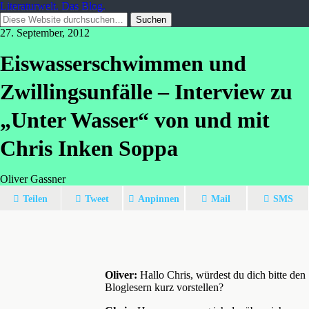
Literaturwelt. Das Blog.
27. September, 2012
Eiswasserschwimmen und
Zwillingsunfälle – Interview zu
„Unter Wasser“ von und mit
Chris Inken Soppa
Oliver Gassner
Teilen
Tweet
Anpinnen
Mail
SMS
Oliver:
Hallo Chris, würdest du dich bitte den
Bloglesern kurz vorstellen?