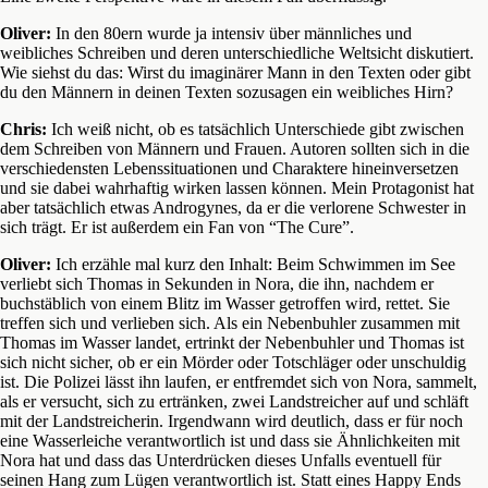
Oliver:
In den 80ern wurde ja intensiv über männliches und
weibliches Schreiben und deren unterschiedliche Weltsicht diskutiert.
Wie siehst du das: Wirst du imaginärer Mann in den Texten oder gibt
du den Männern in deinen Texten sozusagen ein weibliches Hirn?
Chris:
Ich weiß nicht, ob es tatsächlich Unterschiede gibt zwischen
dem Schreiben von Männern und Frauen. Autoren sollten sich in die
verschiedensten Lebenssituationen und Charaktere hineinversetzen
und sie dabei wahrhaftig wirken lassen können. Mein Protagonist hat
aber tatsächlich etwas Androgynes, da er die verlorene Schwester in
sich trägt. Er ist außerdem ein Fan von “The Cure”.
Oliver:
Ich erzähle mal kurz den Inhalt: Beim Schwimmen im See
verliebt sich Thomas in Sekunden in Nora, die ihn, nachdem er
buchstäblich von einem Blitz im Wasser getroffen wird, rettet. Sie
treffen sich und verlieben sich. Als ein Nebenbuhler zusammen mit
Thomas im Wasser landet, ertrinkt der Nebenbuhler und Thomas ist
sich nicht sicher, ob er ein Mörder oder Totschläger oder unschuldig
ist. Die Polizei lässt ihn laufen, er entfremdet sich von Nora, sammelt,
als er versucht, sich zu ertränken, zwei Landstreicher auf und schläft
mit der Landstreicherin. Irgendwann wird deutlich, dass er für noch
eine Wasserleiche verantwortlich ist und dass sie Ähnlichkeiten mit
Nora hat und dass das Unterdrücken dieses Unfalls eventuell für
seinen Hang zum Lügen verantwortlich ist. Statt eines Happy Ends