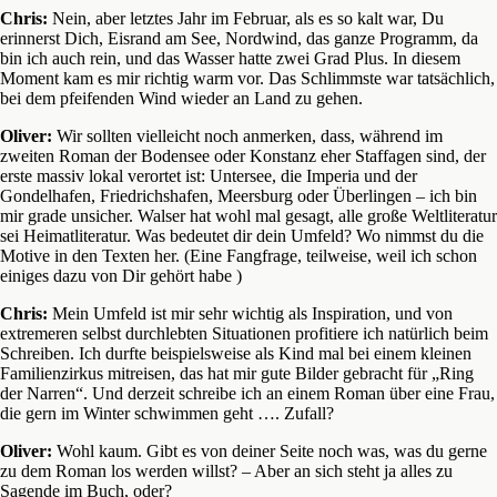
Chris:
Nein, aber letztes Jahr im Februar, als es so kalt war, Du
erinnerst Dich, Eisrand am See, Nordwind, das ganze Programm, da
bin ich auch rein, und das Wasser hatte zwei Grad Plus. In diesem
Moment kam es mir richtig warm vor. Das Schlimmste war tatsächlich,
bei dem pfeifenden Wind wieder an Land zu gehen.
Oliver:
Wir sollten vielleicht noch anmerken, dass, während im
zweiten Roman der Bodensee oder Konstanz eher Staffagen sind, der
erste massiv lokal verortet ist: Untersee, die Imperia und der
Gondelhafen, Friedrichshafen, Meersburg oder Überlingen – ich bin
mir grade unsicher. Walser hat wohl mal gesagt, alle große Weltliteratur
sei Heimatliteratur. Was bedeutet dir dein Umfeld? Wo nimmst du die
Motive in den Texten her. (Eine Fangfrage, teilweise, weil ich schon
einiges dazu von Dir gehört habe )
Chris:
Mein Umfeld ist mir sehr wichtig als Inspiration, und von
extremeren selbst durchlebten Situationen profitiere ich natürlich beim
Schreiben. Ich durfte beispielsweise als Kind mal bei einem kleinen
Familienzirkus mitreisen, das hat mir gute Bilder gebracht für „Ring
der Narren“. Und derzeit schreibe ich an einem Roman über eine Frau,
die gern im Winter schwimmen geht …. Zufall?
Oliver:
Wohl kaum. Gibt es von deiner Seite noch was, was du gerne
zu dem Roman los werden willst? – Aber an sich steht ja alles zu
Sagende im Buch, oder?