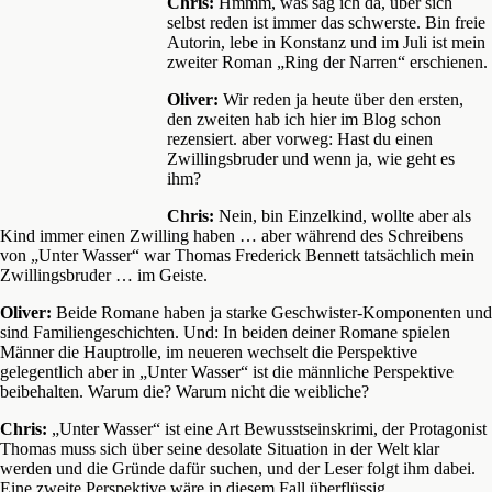
Chris:
Hmmm, was sag ich da, über sich
selbst reden ist immer das schwerste. Bin freie
Autorin, lebe in Konstanz und im Juli ist mein
zweiter Roman „Ring der Narren“ erschienen.
Oliver:
Wir reden ja heute über den ersten,
den zweiten hab ich hier im Blog schon
rezensiert. aber vorweg: Hast du einen
Zwillingsbruder und wenn ja, wie geht es
ihm?
Chris:
Nein, bin Einzelkind, wollte aber als
Kind immer einen Zwilling haben … aber während des Schreibens
von „Unter Wasser“ war Thomas Frederick Bennett tatsächlich mein
Zwillingsbruder … im Geiste.
Oliver:
Beide Romane haben ja starke Geschwister-Komponenten und
sind Familiengeschichten. Und: In beiden deiner Romane spielen
Männer die Hauptrolle, im neueren wechselt die Perspektive
gelegentlich aber in „Unter Wasser“ ist die männliche Perspektive
beibehalten. Warum die? Warum nicht die weibliche?
Chris:
„Unter Wasser“ ist eine Art Bewusstseinskrimi, der Protagonist
Thomas muss sich über seine desolate Situation in der Welt klar
werden und die Gründe dafür suchen, und der Leser folgt ihm dabei.
Eine zweite Perspektive wäre in diesem Fall überflüssig.