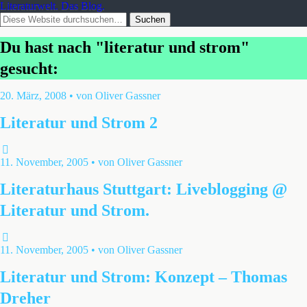
Literaturwelt. Das Blog.
Du hast nach "literatur und strom"
gesucht:
20. März, 2008 • von Oliver Gassner
Literatur und Strom 2
11. November, 2005 • von Oliver Gassner
Literaturhaus Stuttgart: Liveblogging @
Literatur und Strom.
11. November, 2005 • von Oliver Gassner
Literatur und Strom: Konzept – Thomas
Dreher