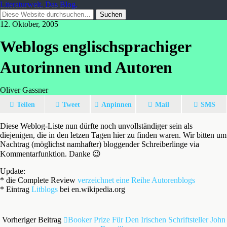
Literaturwelt. Das Blog.
12. Oktober, 2005
Weblogs englischsprachiger
Autorinnen und Autoren
Oliver Gassner
Teilen
Tweet
Anpinnen
Mail
SMS
Diese Weblog-Liste nun dürfte noch unvollständiger sein als
diejenigen, die in den letzen Tagen hier zu finden waren. Wir bitten um
Nachtrag (möglichst namhafter) bloggender Schreiberlinge via
Kommentarfunktion. Danke 😉
Update:
* die Complete Review
verzeichnet eine Reihe Autorenblogs
* Eintrag
Litblogs
bei en.wikipedia.org
Vorheriger Beitrag
Booker Prize Für Den Irischen Schriftsteller John