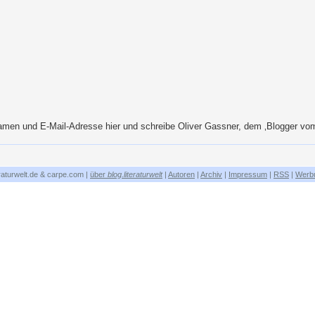
men und E-Mail-Adresse hier und schreibe Oliver Gassner, dem ‚Blogger vom
eraturwelt.de & carpe.com |
über
blog.literaturwelt
|
Autoren
|
Archiv
|
Impressum
|
RSS
|
Werb