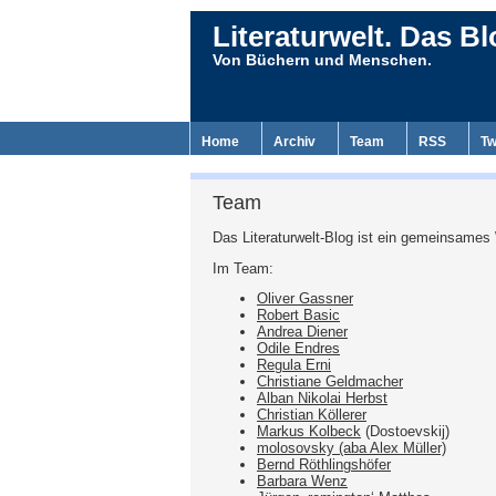
Literaturwelt. Das Bl
Von Büchern und Menschen.
Home
Archiv
Team
RSS
Tw
Team
Das Literaturwelt-Blog ist ein gemeinsames
Im Team:
Oliver Gassner
Robert Basic
Andrea Diener
Odile Endres
Regula Erni
Christiane Geldmacher
Alban Nikolai Herbst
Christian Köllerer
Markus Kolbeck
(Dostoevskij)
molosovsky (aba Alex Müller)
Bernd Röthlingshöfer
Barbara Wenz