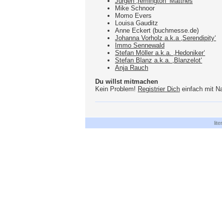
Jürgen ‚remington‘ Matthes
Mike Schnoor
Momo Evers
Louisa Gauditz
Anne Eckert (buchmesse.de)
Johanna Vorholz a.k.a ‚Serendipity‘
Immo Sennewald
Stefan Möller a.k.a. ‚Hedoniker‘
Stefan Blanz a.k.a. ‚Blanzelot‘
Anja Rauch
Du willst mitmachen
Kein Problem!
Registrier Dich
einfach mit Na
lit