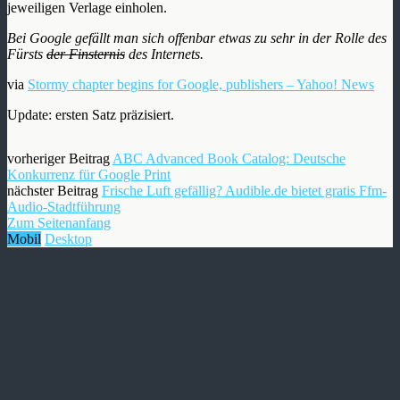
jeweiligen Verlage einholen.
Bei Google gefällt man sich offenbar etwas zu sehr in der Rolle des
Fürsts
der Finsternis
des Internets.
via
Stormy chapter begins for Google, publishers – Yahoo! News
Update: ersten Satz präzisiert.
vorheriger Beitrag
ABC Advanced Book Catalog: Deutsche
Konkurrenz für Google Print
nächster Beitrag
Frische Luft gefällig? Audible.de bietet gratis Ffm-
Audio-Stadtführung
Zum Seitenanfang
Mobil
Desktop