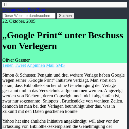
Literaturwelt. Das Blog.
22. Oktober, 2005
„Google Print“ unter Beschuss
von Verlegern
Oliver Gassner
Teilen
Tweet
Anpinnen
Mail
SMS
Simon & Schuster, Penguin und drei weitere Verlage haben Google
wegen seiner „Google Print“-Initiative verklagt. Man stört sich
daran, dass Bibliotheksbücher ohne Genehmigung der Verlage
gescannt und in das Verzeichnis aufgenommen werden. Angezeigt
werden von Büchern, deren Copyright noch nicht abgelaufen ist,
zwar nur sogenannte ‚Snippets‘, Bruchstücke von wenigen Zeilen,
dennoch ist man bei den Verlagen beunruhigt über das, was in
Zukunft mit den Daten geschehen könnte.
Yahoo hat eine ähnliche Initiative angekündigt, will aber vor der
Erfassung von Bibliotheksexemplaren die Genehmigung der