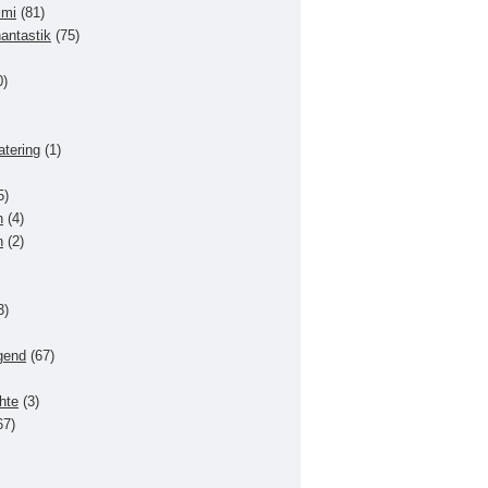
imi
(81)
hantastik
(75)
0)
atering
(1)
5)
n
(4)
n
(2)
3)
gend
(67)
hte
(3)
67)