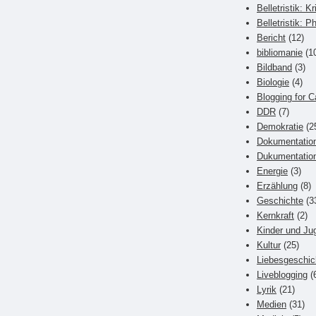
Belletristik: Kr
Belletristik: P
Bericht
(12)
bibliomanie
(1
Bildband
(3)
Biologie
(4)
Blogging for C
DDR
(7)
Demokratie
(2
Dokumentatio
Dukumentatio
Energie
(3)
Erzählung
(8)
Geschichte
(3
Kernkraft
(2)
Kinder und Ju
Kultur
(25)
Liebesgeschic
Liveblogging
(
Lyrik
(21)
Medien
(31)