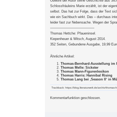
Obwohl der Autor seine Geschichte aus Sic
Schlossfräuleins Marie erzählt, ist der eige
selbst. Das hat zur Folge, dass der Text sic
wie ein Sachbuch wirkt. Das – durchaus in
leider fast zur Nebensache. Wegen der Spr
—————————————
Thomas Hettche: Pfaueninsel.
Kiepenheuer & Witsch, August 2014.
352 Seiten, Gebundene Ausgabe, 19,99 Eur
Ähnliche Artikel:
Thomas-Bernhard-Ausstellung im 
Thomas Melle: Sickster
Thomas Mann-Figurenlexikon
Thomas Harris: Hannibal Rising
Thomas Lang bei ‚Season II‘ in M
Trackback: https://blog.literaturwelt.de/archiv/thomas-
Kommentarfunktion geschlossen.