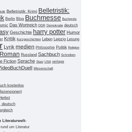
Belletristik:
Belletristik: Krimi
istik
Buchmesse
ik
Berlin
Blog
Buchpreis
Das Wortreich
omic
deutsch
DDR
Demokratie
harry potter
asy
Geschichte
Humor
Kritik
Leipzig
er
Leben
Lesung
Kurzgeschichten
r
medien
Lyrik
Politik
Philosophie
Religion
Roman
Sachbuch
Russland
Schreiben
Sprache
e Fiction
verlage
Stasi
USA
VideoBuchDuell
Wissenschaft
buch kostenlos
(Rezensionen)
Herbst
, deutsch
ergleich
Literaturwelt-
rund um Literatur