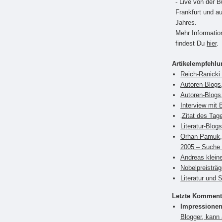
- Live von der 
Frankfurt und a
Jahres.
Mehr Informati
findest Du
hier
.
Artikelempfehl
Reich-Ranicki 
Autoren-Blogs,
Autoren-Blogs
Interview mit 
‚Zitat des Tag
Literatur-Blog
Orhan Pamuk, 
2005 – Suche 
Andreas klein
Nobelpreisträ
Literatur und 
Letzte Komment
Impressionen
Blogger, kann