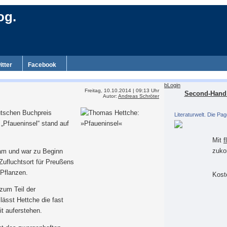
og.
itter
Facebook
bLogin
Freitag, 10.10.2014 | 09:13 Uhr
Second-Hand 
Autor:
Andreas Schröter
utschen Buchpreis
Literaturwelt. Die Pag
Pfaueninsel“ stand auf
Mit
f
zuko
dam und war zu Beginn
Zufluchtsort für Preußens
 Pflanzen.
Koste
 zum Teil der
lässt Hettche die fast
t auferstehen.