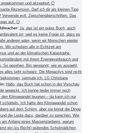
 angekommen und akzeptiert 🙂
ssante Rezension. Darf ich dir als kleinen Tipp
 Verwende evtl. Zwischenüberschriften. Das
twas auf. 🙂
eldmacher:
Ja, das ist ein gutes Buch, auch
mbivalent ist; weil es keine Frage ist, dass es
 alle anderen wäre, wenn wir Menschen wieder
. Wir scheitern alle in Echtzeit am
smus und an der klimatischen Katastophe.
ustrieländern mit ihrem Energieverbrauch und
 So gesehen. Bin gespannt, wie es ausgeht,
es alles sehr schwarz. Die Megacitys sind nicht
zu bekommen, vermute ich. LG Christiane
in:
Hallo, das Buch hat schon in der Vorschau
de geweckt. Ich kenne leider immer noch
 den Klimawandel leugnen – da kann ich nur
f schütteln. Ich hatte den Klimawandel schon
berg auf dem Schirm, aber sie bringt die Dinge
 und die Leute dazu, darüber zu sprechen. Wie
ch am Anfang eines Massensterbens, warum
 erst ein (zu Recht) wütendes Schulmädchen,