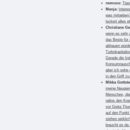
rwmoos:
Tipp
Manja:
Intere
was mitgeben?
lockert alles e
Christiane G
wenn es sehr a
das Beste für
abhauen würden
Turbokapitali
Gerade die Ind
Konsumrausch.
aber ich sehe 
in den Griff 
Mikka Gottste
meine Neugier
Menschen, die
ratlos den Kop
vor Greta Thun
auf den Punkt
stehen wirkli
braucht es da