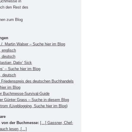
Buchmesse in
uch den Rest des
onen zum Blog
ungen
./. Martin Walser – Suche hier im Blog
 englisch
, deutsch
Bastian ‚Dativ‘ Sick
es‘ – Suche hier im Blog
s, deutsch
Friedenspreis des deutschen Buchhandels
hier im Blog
er Buchmesse-Survival-Guide
ger Günter Grass – Suche in diesem Blog
Strom (Liveblogging, Suche hier im Blog)
are
 von der Buchmesse:
[…] Gassner, Chef-
 auch lesen, […]