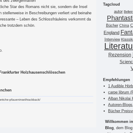
ht des zwergenhaften
Tagcloud
ntliche Star des Romans nicht sie, sondern die Insel
autor
Belletr
h stellenweise in Beschreibungen verliert und beinahe
Phantast
teressante – Leben des Schlossfräuleins verkommt da
Bücher
ache trotzdem schön.
China
C
Fant
England
Interview
Klassik
Literatu
o.
Rezension
Scienc
Frankfurter Holzhausenschlösschen
Empfehlungen
1 Audible Hör
ünchen
carpe librum 
Alban Nikolai 
hettche-pfaueninsel/trackback/
Autoren-Blogs
Bücher Preisv
Willkommen im 
Blog
, dem Blog 