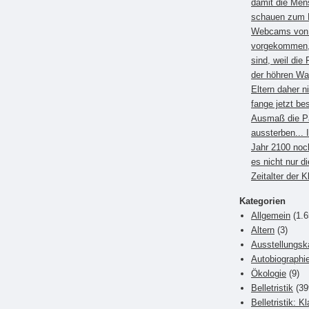
damit die Men
schauen zum B
Webcams von E
vorgekommen, 
sind, weil die 
der höhren Wa
Eltern daher 
fange jetzt be
Ausmaß die P
aussterben... 
Jahr 2100 noc
es nicht nur di
Zeitalter der 
Kategorien
Allgemein
(1.6
Altern
(3)
Ausstellungsk
Autobiographi
Ökologie
(9)
Belletristik
(39
Belletristik: K