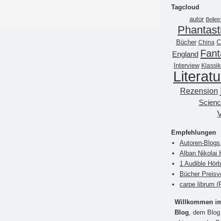
Tagcloud
autor
Belletr
Phantast
Bücher
China
C
Fant
England
Interview
Klassik
Literatu
Rezension
Scienc
Empfehlungen
Autoren-Blogs
Alban Nikolai 
1 Audible Hör
Bücher Preisv
carpe librum 
Willkommen im 
Blog
, dem Blog 