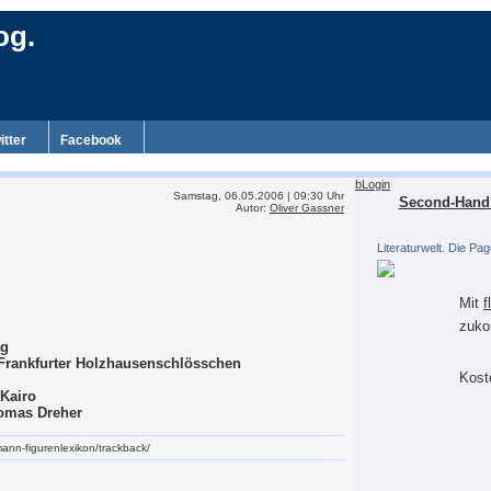
og.
itter
Facebook
bLogin
Samstag, 06.05.2006 | 09:30 Uhr
Second-Hand 
Autor:
Oliver Gassner
Literaturwelt. Die Pag
Mit
f
zuko
ag
Frankfurter Holzhausenschlösschen
Koste
 Kairo
homas Dreher
-mann-figurenlexikon/trackback/