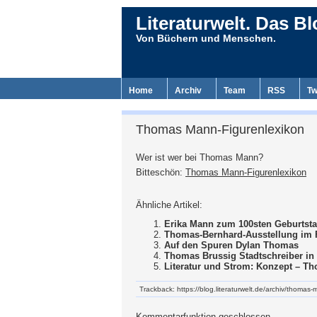
Literaturwelt. Das Bl
Von Büchern und Menschen.
Home
Archiv
Team
RSS
Tw
Thomas Mann-Figurenlexikon
Wer ist wer bei Thomas Mann?
Bitteschön:
Thomas Mann-Figurenlexikon
Ähnliche Artikel:
Erika Mann zum 100sten Geburtst
Thomas-Bernhard-Ausstellung im 
Auf den Spuren Dylan Thomas
Thomas Brussig Stadtschreiber in
Literatur und Strom: Konzept – T
Trackback: https://blog.literaturwelt.de/archiv/thomas
Kommentarfunktion geschlossen.