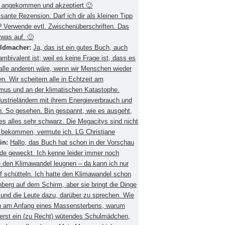
 angekommen und akzeptiert 🙂
ssante Rezension. Darf ich dir als kleinen Tipp
 Verwende evtl. Zwischenüberschriften. Das
twas auf. 🙂
eldmacher:
Ja, das ist ein gutes Buch, auch
mbivalent ist; weil es keine Frage ist, dass es
 alle anderen wäre, wenn wir Menschen wieder
. Wir scheitern alle in Echtzeit am
smus und an der klimatischen Katastophe.
ustrieländern mit ihrem Energieverbrauch und
 So gesehen. Bin gespannt, wie es ausgeht,
es alles sehr schwarz. Die Megacitys sind nicht
zu bekommen, vermute ich. LG Christiane
in:
Hallo, das Buch hat schon in der Vorschau
de geweckt. Ich kenne leider immer noch
 den Klimawandel leugnen – da kann ich nur
f schütteln. Ich hatte den Klimawandel schon
berg auf dem Schirm, aber sie bringt die Dinge
 und die Leute dazu, darüber zu sprechen. Wie
ch am Anfang eines Massensterbens, warum
 erst ein (zu Recht) wütendes Schulmädchen,