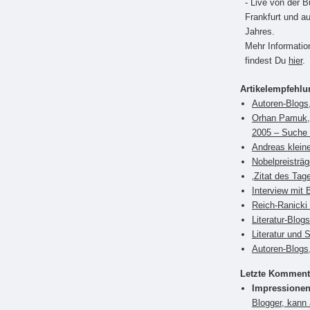
- Live von der 
Frankfurt und a
Jahres.
Mehr Informati
findest Du
hier
.
Artikelempfehl
Autoren-Blogs
Orhan Pamuk, 
2005 – Suche 
Andreas klein
Nobelpreisträ
‚Zitat des Tag
Interview mit 
Reich-Ranicki 
Literatur-Blog
Literatur und 
Autoren-Blogs,
Letzte Komment
Impressionen
Blogger, kann