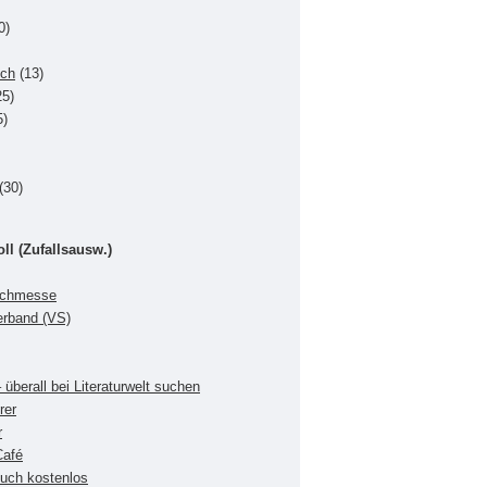
0)
uch
(13)
5)
5)
(30)
oll (Zufallsausw.)
Buchmesse
verband (VS)
 überall bei Literaturwelt suchen
rer
r
Café
buch kostenlos