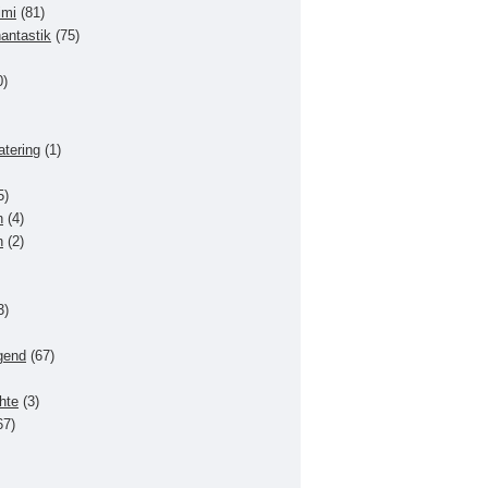
imi
(81)
hantastik
(75)
0)
atering
(1)
5)
n
(4)
n
(2)
3)
gend
(67)
hte
(3)
67)