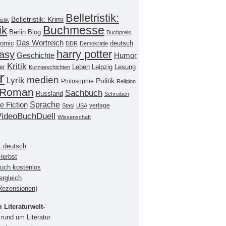
Belletristik:
Belletristik: Krimi
istik
Buchmesse
ik
Berlin
Blog
Buchpreis
Das Wortreich
omic
deutsch
DDR
Demokratie
harry potter
asy
Geschichte
Humor
Kritik
Leipzig
er
Leben
Lesung
Kurzgeschichten
r
medien
Lyrik
Politik
Philosophie
Religion
Roman
Sachbuch
Russland
Schreiben
Sprache
e Fiction
verlage
Stasi
USA
VideoBuchDuell
Wissenschaft
, deutsch
Herbst
buch kostenlos
ergleich
(Rezensionen)
Literaturwelt-
rund um Literatur