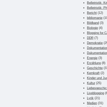
Belletristik: Kr
Belletristik: P
Bericht
(12)
bibliomanie
(1
Bildband
(3)
Biologie
(4)
Blogging for C
DDR
(7)
Demokratie
(2
Dokumentatio
Dukumentatio
Energie
(3)
Erzählung
(8)
Geschichte
(3
Kernkraft
(2)
Kinder und Ju
Kultur
(25)
Liebesgeschic
Liveblogging
(
Lyrik
(21)
Medien
(31)