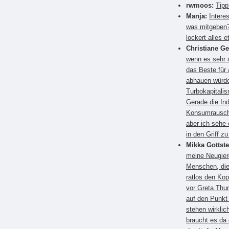
rwmoos:
Tipp
Manja:
Intere
was mitgeben?
lockert alles e
Christiane G
wenn es sehr a
das Beste für
abhauen würden
Turbokapitali
Gerade die Ind
Konsumrausch.
aber ich sehe 
in den Griff 
Mikka Gottste
meine Neugier
Menschen, die
ratlos den Kop
vor Greta Thun
auf den Punkt
stehen wirkli
braucht es da