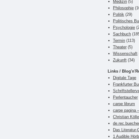
Medizin
(5)
Philosophie
(1
Politik
(29)
Politisches B
Psychologie
(2
Sachbuch
(18
Termin
(113)
Theater
(5)
Wissenschaft
Zukunft
(34)
Links / Blog'n'R
Digitale Tage
Frankfurter 
Schriftsteller
Perlentaucher
carpe librum
carpe pagina –
Christian Kölle
de.rec.bueche
Das Literatur-
1 Audible Hör