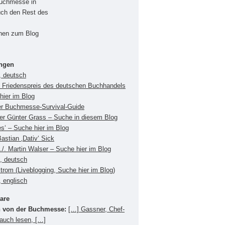
Buchmesse in
uch den Rest des
onen zum Blog
ungen
, deutsch
Friedenspreis des deutschen Buchhandels
hier im Blog
er Buchmesse-Survival-Guide
ger Günter Grass – Suche in diesem Blog
es‘ – Suche hier im Blog
Bastian ‚Dativ‘ Sick
./. Martin Walser – Suche hier im Blog
s, deutsch
Strom (Liveblogging, Suche hier im Blog)
 englisch
are
 von der Buchmesse:
[…] Gassner, Chef-
 auch lesen, […]