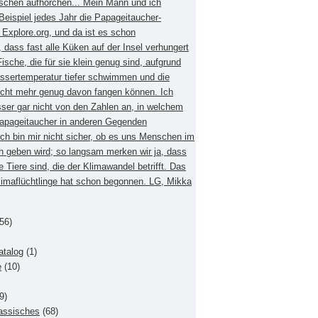
schen aufhorchen... Mein Mann und ich
eispiel jedes Jahr die Papageitaucher-
xplore.org, und da ist es schon
dass fast alle Küken auf der Insel verhungert
Fische, die für sie klein genug sind, aufgrund
ssertemperatur tiefer schwimmen und die
nicht mehr genug davon fangen können. Ich
sser gar nicht von den Zahlen an, in welchem
apageitaucher in anderen Gegenden
Ich bin mir nicht sicher, ob es uns Menschen im
h geben wird; so langsam merken wir ja, dass
e Tiere sind, die der Klimawandel betrifft. Das
Klimaflüchtlinge hat schon begonnen. LG, Mikka
56)
atalog
(1)
e
(10)
9)
lassisches
(68)