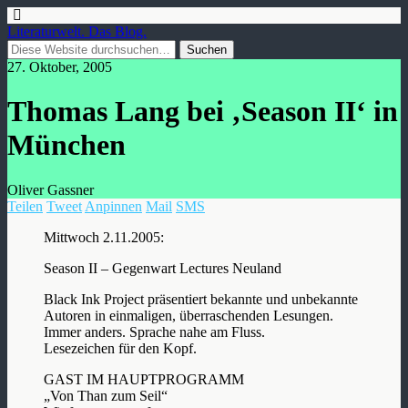
Literaturwelt. Das Blog.
27. Oktober, 2005
Thomas Lang bei ‚Season II‘ in
München
Oliver Gassner
Teilen
Tweet
Anpinnen
Mail
SMS
Mittwoch 2.11.2005:
Season II – Gegenwart Lectures Neuland
Black Ink Project präsentiert bekannte und unbekannte
Autoren in einmaligen, überraschenden Lesungen.
Immer anders. Sprache nahe am Fluss.
Lesezeichen für den Kopf.
GAST IM HAUPTPROGRAMM
„Von Than zum Seil“