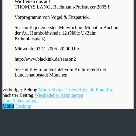
Wir freuen uns auf
THOMAS LANG, Bachmann-Preisträger 2005 !
Vorprogramm von Vogel & Fitzpatrick.
Season II, jeden ersten Mittwoch im Monat in Buch in
der Au, Humboldtstraße 12 (Nähe U-Bahn
Kolumbusplatz).
Mittwoch, 02.11.2005, 20:00 Uhr
http://www.blackink.de/season2
Season II wird unterstützt vom Kulturreferat der
Landeshauptstadt München.
vorheriger Beitrag
Mario Sixtus "Totes Holz" in Frankfurt
nächster Beitrag
Wiesbadener Krimiherbst
Zum Seitenanfang
Mobil
Desktop