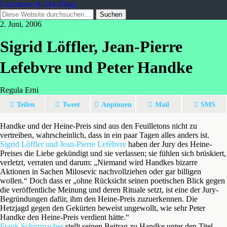
Literaturwelt. Das Blog.
2. Juni, 2006
Sigrid Löffler, Jean-Pierre
Lefebvre und Peter Handke
Regula Erni
Teilen
Tweet
Anpinnen
Mail
SMS
Handke und der Heine-Preis sind aus den Feuilletons nicht zu
vertreiben, wahrscheinlich, dass in ein paar Tagen alles anders ist.
Sigrid Löffler und Jean-Pierre Lefèbvre
haben der Jury des Heine-
Preises die Liebe gekündigt und sie verlassen; sie fühlen sich brüskiert,
verletzt, verraten und darum: „Niemand wird Handkes bizarre
Aktionen in Sachen Milosevic nachvollziehen oder gar billigen
wollen.“ Doch dass er „ohne Rücksicht seinen poetischen Blick gegen
die veröffentliche Meinung und deren Rituale setzt, ist eine der Jury-
Begründungen dafür, ihm den Heine-Preis zuzuerkennen. Die
Hetzjagd gegen den Gekürten beweist ungewollt, wie sehr Peter
Handke den Heine-Preis verdient hätte.“
Frank Schirrmacher
stellt seinen Beitrag zu Handke unter den Titel