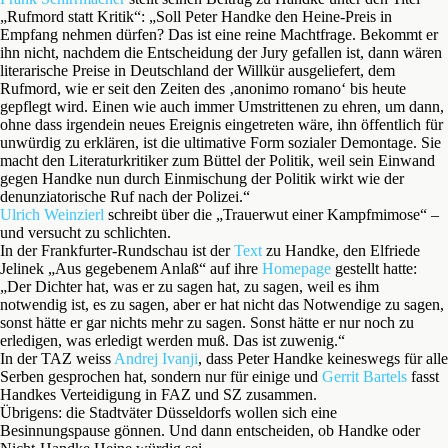
„Rufmord statt Kritik“: „Soll Peter Handke den Heine-Preis in
Empfang nehmen dürfen? Das ist eine reine Machtfrage. Bekommt er
ihn nicht, nachdem die Entscheidung der Jury gefallen ist, dann wären
literarische Preise in Deutschland der Willkür ausgeliefert, dem
Rufmord, wie er seit den Zeiten des ‚anonimo romano‘ bis heute
gepflegt wird. Einen wie auch immer Umstrittenen zu ehren, um dann,
ohne dass irgendein neues Ereignis eingetreten wäre, ihn öffentlich für
unwürdig zu erklären, ist die ultimative Form sozialer Demontage. Sie
macht den Literaturkritiker zum Büttel der Politik, weil sein Einwand
gegen Handke nun durch Einmischung der Politik wirkt wie der
denunziatorische Ruf nach der Polizei.“
Ulrich Weinzierl
schreibt über die „Trauerwut einer Kampfmimose“ –
und versucht zu schlichten.
In der Frankfurter-Rundschau ist der
Text
zu Handke, den Elfriede
Jelinek „Aus gegebenem Anlaß“ auf ihre
Homepage
gestellt hatte:
„Der Dichter hat, was er zu sagen hat, zu sagen, weil es ihm
notwendig ist, es zu sagen, aber er hat nicht das Notwendige zu sagen,
sonst hätte er gar nichts mehr zu sagen. Sonst hätte er nur noch zu
erledigen, was erledigt werden muß. Das ist zuwenig.“
In der TAZ weiss
Andrej Ivanji
, dass Peter Handke keineswegs für alle
Serben gesprochen hat, sondern nur für einige und
Gerrit Bartels
fasst
Handkes Verteidigung in FAZ und SZ zusammen.
Übrigens: die Stadtväter Düsseldorfs wollen sich eine
Besinnungspause gönnen. Und dann entscheiden, ob Handke oder