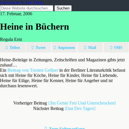
Literaturwelt. Das Blog.
17. Februar, 2006
Heine in Büchern
Regula Erni
Teilen
Tweet
Anpinnen
Mail
SMS
Heine-Beiträge in Zeitungen, Zeitschriften und Magazinen gibts jetzt
zuhauf…
Ein
Beitrag von Torsten Gellner
in der Berliner Literaturkritik befasst
sich mit Heine für Köche, Heine für Kinder, Heine für Liebende,
Heine für Eilige, Heine für Kenner, Heine für Angeber und ist
durchaus lesenswert.
Vorheriger Beitrag
Im Geiste Frei Und Unerschrocken!
Nächster Beitrag
Zitat Des Tages
Zum Seitenanfang