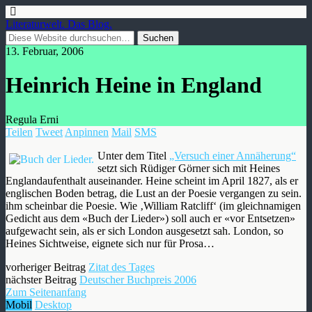
Literaturwelt. Das Blog.
13. Februar, 2006
Heinrich Heine in England
Regula Erni
Teilen
Tweet
Anpinnen
Mail
SMS
Unter dem Titel
„Versuch einer Annäherung“
setzt sich Rüdiger Görner sich mit Heines
Englandaufenthalt auseinander. Heine scheint im April 1827, als er
englischen Boden betrag, die Lust an der Poesie vergangen zu sein.
ihm scheinbar die Poesie. Wie ‚William Ratcliff‘ (im gleichnamigen
Gedicht aus dem «Buch der Lieder») soll auch er «vor Entsetzen»
aufgewacht sein, als er sich London ausgesetzt sah. London, so
Heines Sichtweise, eignete sich nur für Prosa…
vorheriger Beitrag
Zitat des Tages
nächster Beitrag
Deutscher Buchpreis 2006
Zum Seitenanfang
Mobil
Desktop