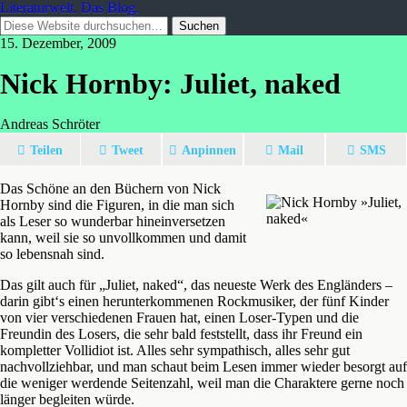
Literaturwelt. Das Blog.
15. Dezember, 2009
Nick Hornby: Juliet, naked
Andreas Schröter
Teilen
Tweet
Anpinnen
Mail
SMS
Das Schöne an den Büchern von Nick
Hornby sind die Figuren, in die man sich
als Leser so wunderbar hineinversetzen
kann, weil sie so unvollkommen und damit
so lebensnah sind.
Das gilt auch für „Juliet, naked“, das neueste Werk des Engländers –
darin gibt‘s einen herunterkommenen Rockmusiker, der fünf Kinder
von vier verschiedenen Frauen hat, einen Loser-Typen und die
Freundin des Losers, die sehr bald feststellt, dass ihr Freund ein
kompletter Vollidiot ist. Alles sehr sympathisch, alles sehr gut
nachvollziehbar, und man schaut beim Lesen immer wieder besorgt auf
die weniger werdende Seitenzahl, weil man die Charaktere gerne noch
länger begleiten würde.