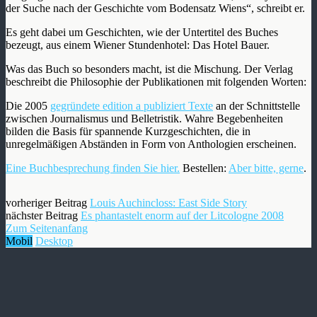
der Suche nach der Geschichte vom Bodensatz Wiens“, schreibt er.
Es geht dabei um Geschichten, wie der Untertitel des Buches
bezeugt, aus einem Wiener Stundenhotel: Das Hotel Bauer.
Was das Buch so besonders macht, ist die Mischung. Der Verlag
beschreibt die Philosophie der Publikationen mit folgenden Worten:
Die 2005
gegründete edition a publiziert Texte
an der Schnittstelle
zwischen Journalismus und Belletristik. Wahre Begebenheiten
bilden die Basis für spannende Kurzgeschichten, die in
unregelmäßigen Abständen in Form von Anthologien erscheinen.
Eine Buchbesprechung finden Sie hier.
Bestellen:
Aber bitte, gerne
.
vorheriger Beitrag
Louis Auchincloss: East Side Story
nächster Beitrag
Es phantastelt enorm auf der Litcologne 2008
Zum Seitenanfang
Mobil
Desktop