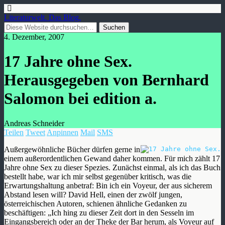
Literaturwelt. Das Blog.
4. Dezember, 2007
17 Jahre ohne Sex.
Herausgegeben von Bernhard
Salomon bei edition a.
Andreas Schneider
Teilen
Tweet
Anpinnen
Mail
SMS
Außergewöhnliche Bücher dürfen gerne in
einem außerordentlichen Gewand daher kommen. Für mich zählt 17
Jahre ohne Sex zu dieser Spezies. Zunächst einmal, als ich das Buch
bestellt habe, war ich mir selbst gegenüber kritisch, was die
Erwartungshaltung anbetraf: Bin ich ein Voyeur, der aus sicherem
Abstand lesen will? David Hell, einen der zwölf jungen,
österreichischen Autoren, schienen ähnliche Gedanken zu
beschäftigen: „Ich hing zu dieser Zeit dort in den Sesseln im
Eingangsbereich oder an der Theke der Bar herum, als Voyeur auf