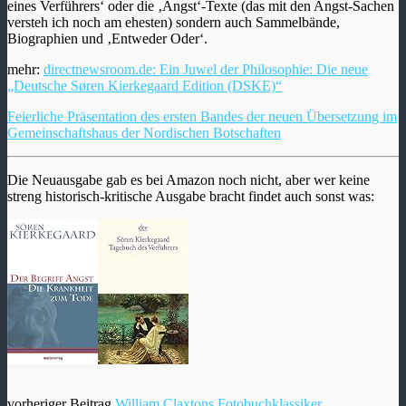
eines Verführers‘ oder die ‚Angst‘-Texte (das mit den Angst-Sachen
versteh ich noch am ehesten) sondern auch Sammelbände,
Biographien und ‚Entweder Oder‘.
mehr:
directnewsroom.de: Ein Juwel der Philosophie: Die neue
„Deutsche Søren Kierkegaard Edition (DSKE)“
Feierliche Präsentation des ersten Bandes der neuen Übersetzung im
Gemeinschaftshaus der Nordischen Botschaften
Die Neuausgabe gab es bei Amazon noch nicht, aber wer keine
streng historisch-kritische Ausgabe bracht findet auch sonst was:
vorheriger Beitrag
William Claxtons Fotobuchklassiker