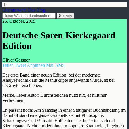
Literaturwelt. Das Blog.
25. Oktober, 2005
Deutsche Søren Kierkegaard
Edition
Oliver Gassner
Teilen
Tweet
Anpinnen
Mail
SMS
Der erste Band einer neuen Edition, bei der modernste
Analysetechnik auf die Manuskripte angewandt wurde, ist bei
deGruyter erschienen.
Merke, lieber Autor: Durchstreichen nützt nix, es hilft nur
Verbrennen.
En passant noch: Am Samstag in einer Stuttgarter Buchhandlung im
Bahnhof stand eine ganze Grabbelkiste mit Philosophie.
Schätzungsweise 1/3 bis die Hälfte der Titel befassten sich mit
Kierkegaard. Nicht nur der ohnehin populäre Kram wie ‚Tagebuch