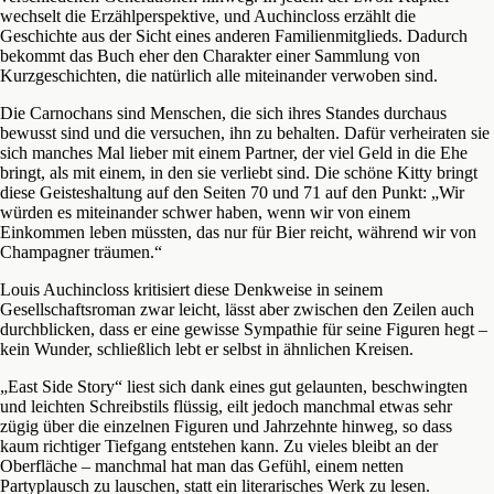
wechselt die Erzählperspektive, und Auchincloss erzählt die
Geschichte aus der Sicht eines anderen Familienmitglieds. Dadurch
bekommt das Buch eher den Charakter einer Sammlung von
Kurzgeschichten, die natürlich alle miteinander verwoben sind.
Die Carnochans sind Menschen, die sich ihres Standes durchaus
bewusst sind und die versuchen, ihn zu behalten. Dafür verheiraten sie
sich manches Mal lieber mit einem Partner, der viel Geld in die Ehe
bringt, als mit einem, in den sie verliebt sind. Die schöne Kitty bringt
diese Geisteshaltung auf den Seiten 70 und 71 auf den Punkt: „Wir
würden es miteinander schwer haben, wenn wir von einem
Einkommen leben müssten, das nur für Bier reicht, während wir von
Champagner träumen.“
Louis Auchincloss kritisiert diese Denkweise in seinem
Gesellschaftsroman zwar leicht, lässt aber zwischen den Zeilen auch
durchblicken, dass er eine gewisse Sympathie für seine Figuren hegt –
kein Wunder, schließlich lebt er selbst in ähnlichen Kreisen.
„East Side Story“ liest sich dank eines gut gelaunten, beschwingten
und leichten Schreibstils flüssig, eilt jedoch manchmal etwas sehr
zügig über die einzelnen Figuren und Jahrzehnte hinweg, so dass
kaum richtiger Tiefgang entstehen kann. Zu vieles bleibt an der
Oberfläche – manchmal hat man das Gefühl, einem netten
Partyplausch zu lauschen, statt ein literarisches Werk zu lesen.