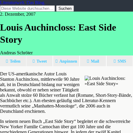
Literaturwelt. Das Blog.
2. Dezember, 2007
Louis Auchincloss: East Side
Story
Andreas Schröter
Teilen
Tweet
Anpinnen
Mail
SMS
Der US-amerikanische Autor Louis
Stanton Auchincloss, mittlerweile 90 Jahre
alt, ist in Deutschland bislang nur wenigen
bekannt, obwohl er neben seiner Tätigkeit
als Anwalt stolze 60 Bücher verfasst hat (Romane, Short-Story-Bände,
Sachbücher etc.). Am ehesten geläufig sind Literatur-Kennern
vermutlich seine „Manhatten-Monologe“, die 2006 auch in
Deutschland erschienen.
In seinem neuen Buch „East Side Story“ begleitet er die schwerreiche
New Yorker Familie Carnochan über gut 100 Jahre und die
verschiedenen Generationen hinweg. In jedem der zwölf Kapitel