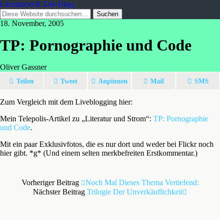
Literaturwelt. Das Blog.
18. November, 2005
TP: Pornographie und Code
Oliver Gassner
Teilen
Tweet
Anpinnen
Mail
SMS
Zum Vergleich mit dem Liveblogging hier:
Mein Telepolis-Artikel zu „Literatur und Strom“:
TP: Pornographie
und Code
.
Mit ein paar Exklusivfotos, die es nur dort und weder bei Flickr noch
hier gibt. *g* (Und einem selten merkbefreiten Erstkommentar.)
Vorheriger Beitrag
Noch Mal Dieses Thema Vertiefend:
Nächster Beitrag
Trilogie Der Unverkäuflichkeit