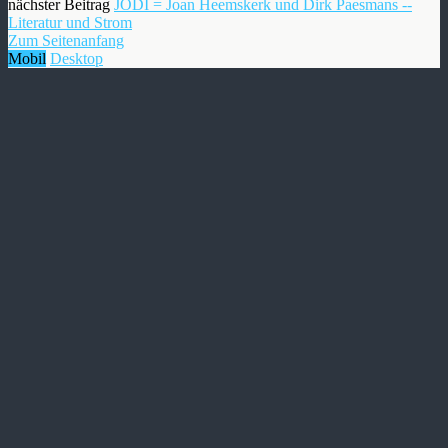
nächster Beitrag
JODI = Joan Heemskerk und Dirk Paesmans --
Literatur und Strom
Zum Seitenanfang
Mobil
Desktop