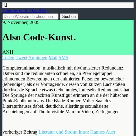
Literaturwelt. Das Blog.
9. November, 2005
Also Code-Kunst.
ANH
Teilen
Tweet
Anpinnen
Mail
SMS
Computeranimation, musikalisch mit rhythmisierter Redundanz.
Dabei sind die redundanten schnellen, an Pferdegetrappel
erinnernden Bewegungen der animierten Personen beweglicher
(lebendiger) als der Vortragende, dessen von kurzen Lachstößen
durchsetzte Sprache etwas Gehemmtes, ihrerseits Redundantes hat.
Die Sprünge der nackten Kunstfigur erinnern an die der hübschen
Punk-Replikantin aus The Blade Runner. Voller Saal des
Literaturhauses dabei, deutliche, allerdings sexualisierte
Anspielungen auf The Inivisible Man im Video, Zerlegungen.
vorheriger Beitrag
Literatur und Strom: Intro: Hannes Auer