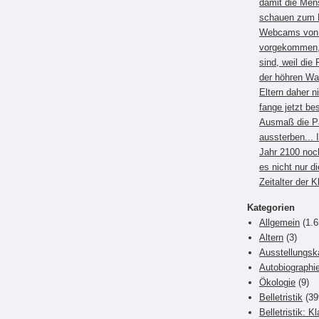
damit die Men
schauen zum B
Webcams von E
vorgekommen, 
sind, weil die 
der höhren Wa
Eltern daher 
fange jetzt be
Ausmaß die P
aussterben... 
Jahr 2100 noc
es nicht nur di
Zeitalter der 
Kategorien
Allgemein
(1.6
Altern
(3)
Ausstellungsk
Autobiographi
Ökologie
(9)
Belletristik
(39
Belletristik: K