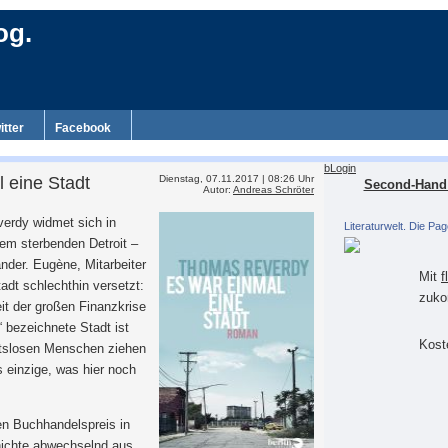
og.
itter
Facebook
bLogin
 eine Stadt
Dienstag, 07.11.2017 | 08:26 Uhr
Second-Hand 
Autor:
Andreas Schröter
verdy widmet sich in
Literaturwelt. Die Pag
em sterbenden Detroit –
nder. Eugène, Mitarbeiter
Mit
f
tadt schlechthin versetzt:
zuko
eit der großen Finanzkrise
 bezeichnete Stadt ist
Koste
eitslosen Menschen ziehen
 einzige, was hier noch
en Buchhandelspreis in
chichte abwechselnd aus