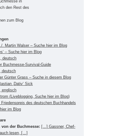
Buchmesse in
uch den Rest des
onen zum Blog
ungen
./. Martin Walser – Suche hier im Blog
es‘ – Suche hier im Blog
s, deutsch
er Buchmesse-Survival-Guide
, deutsch
ger Günter Grass – Suche in diesem Blog
Bastian ‚Dativ‘ Sick
 englisch
Strom (Liveblogging, Suche hier im Blog)
Friedenspreis des deutschen Buchhandels
hier im Blog
are
 von der Buchmesse:
[…] Gassner, Chef-
 auch lesen, […]