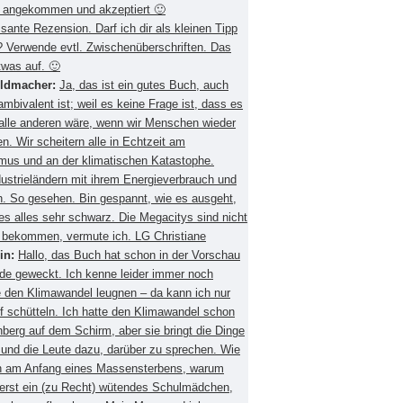
 angekommen und akzeptiert 🙂
ssante Rezension. Darf ich dir als kleinen Tipp
 Verwende evtl. Zwischenüberschriften. Das
twas auf. 🙂
eldmacher:
Ja, das ist ein gutes Buch, auch
mbivalent ist; weil es keine Frage ist, dass es
 alle anderen wäre, wenn wir Menschen wieder
. Wir scheitern alle in Echtzeit am
smus und an der klimatischen Katastophe.
ustrieländern mit ihrem Energieverbrauch und
 So gesehen. Bin gespannt, wie es ausgeht,
es alles sehr schwarz. Die Megacitys sind nicht
zu bekommen, vermute ich. LG Christiane
in:
Hallo, das Buch hat schon in der Vorschau
de geweckt. Ich kenne leider immer noch
 den Klimawandel leugnen – da kann ich nur
f schütteln. Ich hatte den Klimawandel schon
berg auf dem Schirm, aber sie bringt die Dinge
 und die Leute dazu, darüber zu sprechen. Wie
ch am Anfang eines Massensterbens, warum
 erst ein (zu Recht) wütendes Schulmädchen,