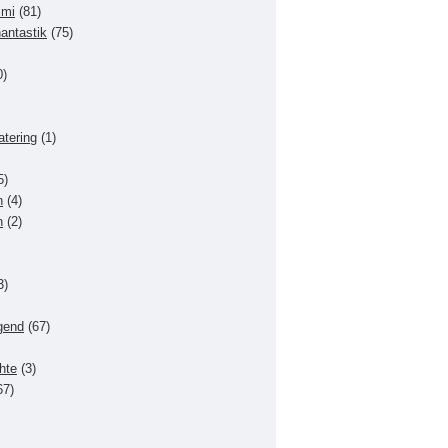
imi
(81)
hantastik
(75)
0)
atering
(1)
5)
n
(4)
n
(2)
3)
gend
(67)
hte
(3)
67)