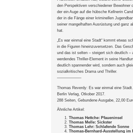
den Perspektiven verschiedener Bewohner 
der ein Auge auf die hübsche Kellnerin Cand
der in die Fänge einer kriminellen Jugendban
seiner mangelhaften Ausrüstung und ganz al
hat.
„Es war einmal eine Stadt“ kommt etwas sch
in die Figuren hineinzuversetzen. Das Gesc
und das ist selten – steigert sich deutlich
werdendes Thriller-Element in seine Handlu
deutlich spannender wird, sondern auch gle
sozialkritisches Drama und Thriller.
——————-
Thomas Reverdy: Es war einmal eine Stadt.
Berlin Verlag, Otkober 2017.
288 Seiten, Gebundene Ausgabe, 22,00 Eur
Ähnliche Artikel:
Thomas Hettche: Pfaueninsel
Thomas Melle: Sickster
Thomas Lehr: Schlafende Sonne
Thomas-Bernhard-Ausstellung im 