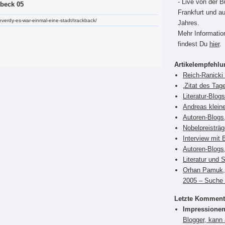
- Live von der 
beck 05
Frankfurt und a
reverdy-es-war-einmal-eine-stadt/trackback/
Jahres.
Mehr Informati
findest Du
hier
.
Artikelempfehl
Reich-Ranicki 
‚Zitat des Tag
Literatur-Blog
Andreas klein
Autoren-Blogs
Nobelpreisträ
Interview mit 
Autoren-Blogs,
Literatur und 
Orhan Pamuk, 
2005 – Suche 
Letzte Komment
Impressionen
Blogger, kann