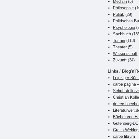
Medizin
(5)
Philosophie
(1
Politik
(29)
Politisches B
Psychologie
(2
Sachbuch
(18
Termin
(113)
Theater
(5)
Wissenschaft
Zukunft
(34)
Links / Blog'n'R
Leipziger Büch
carpe pagina –
Schriftsteller
Christian Kölle
de.rec.bueche
Literaturwelt.d
Bücher von Ha
Gutenberg-DE
Gratis-Weblog 
carpe librum