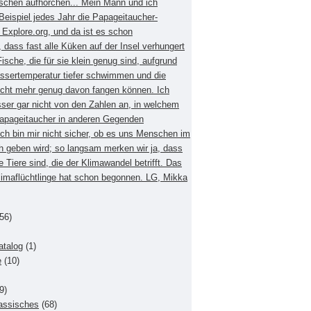
schen aufhorchen... Mein Mann und ich
eispiel jedes Jahr die Papageitaucher-
xplore.org, und da ist es schon
dass fast alle Küken auf der Insel verhungert
Fische, die für sie klein genug sind, aufgrund
ssertemperatur tiefer schwimmen und die
nicht mehr genug davon fangen können. Ich
sser gar nicht von den Zahlen an, in welchem
apageitaucher in anderen Gegenden
Ich bin mir nicht sicher, ob es uns Menschen im
h geben wird; so langsam merken wir ja, dass
e Tiere sind, die der Klimawandel betrifft. Das
Klimaflüchtlinge hat schon begonnen. LG, Mikka
56)
atalog
(1)
e
(10)
9)
lassisches
(68)