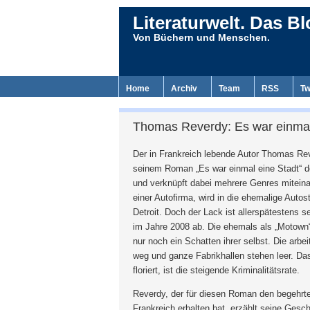
Literaturwelt. Das Bl
Von Büchern und Menschen.
Home
Archiv
Team
RSS
Tw
Thomas Reverdy: Es war einmal
Der in Frankreich lebende Autor Thomas Re
seinem Roman „Es war einmal eine Stadt“ d
und verknüpft dabei mehrere Genres miteina
einer Autofirma, wird in die ehemalige Autos
Detroit. Doch der Lack ist allerspätestens s
im Jahre 2008 ab. Die ehemals als „Motown“
nur noch ein Schatten ihrer selbst. Die arb
weg und ganze Fabrikhallen stehen leer. Das
floriert, ist die steigende Kriminalitätsrate.
Reverdy, der für diesen Roman den begehrt
Frankreich erhalten hat, erzählt seine Ges