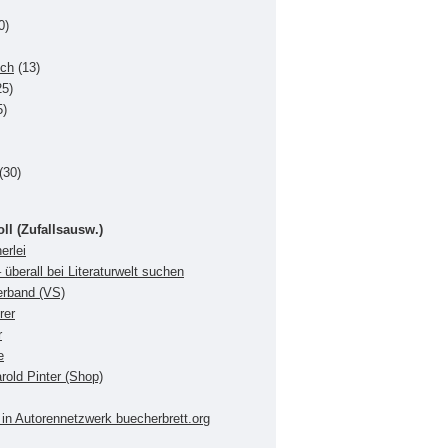
0)
uch
(13)
5)
5)
(30)
oll (Zufallsausw.)
erlei
 überall bei Literaturwelt suchen
verband (VS)
rer
r
e
rold Pinter (Shop)
in Autorennetzwerk buecherbrett.org