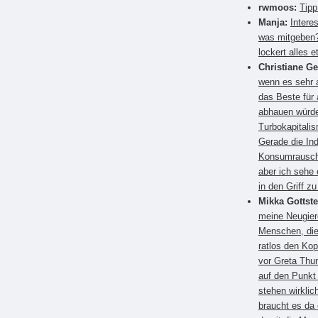
rwmoos:
Tipp
Manja:
Intere
was mitgeben?
lockert alles e
Christiane G
wenn es sehr a
das Beste für
abhauen würden
Turbokapitali
Gerade die Ind
Konsumrausch.
aber ich sehe 
in den Griff 
Mikka Gottste
meine Neugier
Menschen, die
ratlos den Kop
vor Greta Thun
auf den Punkt
stehen wirkli
braucht es da