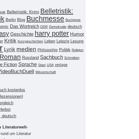
Belletristik:
Belletristik: Krimi
istik
Buchmesse
ik
Berlin
Blog
Buchpreis
Das Wortreich
omic
deutsch
DDR
Demokratie
harry potter
asy
Geschichte
Humor
Kritik
Leipzig
er
Leben
Lesung
Kurzgeschichten
r
medien
Lyrik
Politik
Philosophie
Religion
Roman
Sachbuch
Russland
Schreiben
Sprache
e Fiction
verlage
Stasi
USA
VideoBuchDuell
Wissenschaft
buch kostenlos
(Rezensionen)
ergleich
Herbst
, deutsch
Literaturwelt-
rund um Literatur