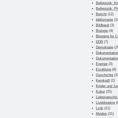
Belletristik: Kr
Belletristik: P
Bericht
(12)
bibliomanie
(1
Bildband
(3)
Biologie
(4)
Blogging for C
DDR
(7)
Demokratie
(2
Dokumentatio
Dukumentatio
Energie
(3)
Erzählung
(8)
Geschichte
(3
Kernkraft
(2)
Kinder und Ju
Kultur
(25)
Liebesgeschic
Liveblogging
(
Lyrik
(21)
Medien
(31)