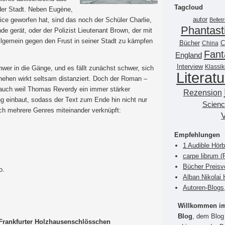
Tagcloud
der Stadt. Neben Eugène,
autor
ice geworfen hat, sind das noch der Schüler Charlie,
Belletr
Phantast
de gerät, oder der Polizist Lieutenant Brown, der mit
lgemein gegen den Frust in seiner Stadt zu kämpfen
Bücher
China
C
Fant
England
Interview
Klassik
wer in die Gänge, und es fällt zunächst schwer, sich
Literatu
hehen wirkt seltsam distanziert. Doch der Roman –
 – auch weil Thomas Reverdy ein immer stärker
Rezension
ng einbaut, sodass der Text zum Ende hin nicht nur
Scienc
ich mehrere Genres miteinander verknüpft:
Empfehlungen
1 Audible Hör
carpe librum 
Bücher Preisv
o.
Alban Nikolai 
Autoren-Blogs
Willkommen im 
Blog
, dem Blog 
Frankfurter Holzhausenschlösschen