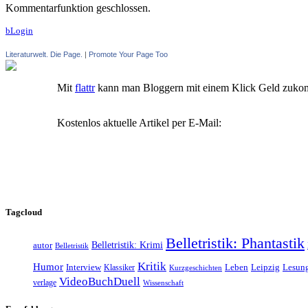
Kommentarfunktion geschlossen.
bLogin
Literaturwelt. Die Page.
|
Promote Your Page Too
Mit
flattr
kann man Bloggern mit einem Klick Geld zuko
Kostenlos aktuelle Artikel per E-Mail:
Tagcloud
Belletristik: Phantastik
Belletristik: Krimi
autor
Belletristik
Kritik
Humor
Leipzig
Interview
Klassiker
Leben
Lesun
Kurzgeschichten
VideoBuchDuell
verlage
Wissenschaft