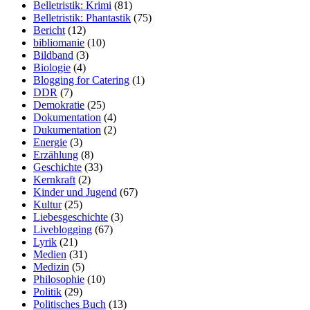
Belletristik: Krimi
(81)
Belletristik: Phantastik
(75)
Bericht
(12)
bibliomanie
(10)
Bildband
(3)
Biologie
(4)
Blogging for Catering
(1)
DDR
(7)
Demokratie
(25)
Dokumentation
(4)
Dukumentation
(2)
Energie
(3)
Erzählung
(8)
Geschichte
(33)
Kernkraft
(2)
Kinder und Jugend
(67)
Kultur
(25)
Liebesgeschichte
(3)
Liveblogging
(67)
Lyrik
(21)
Medien
(31)
Medizin
(5)
Philosophie
(10)
Politik
(29)
Politisches Buch
(13)