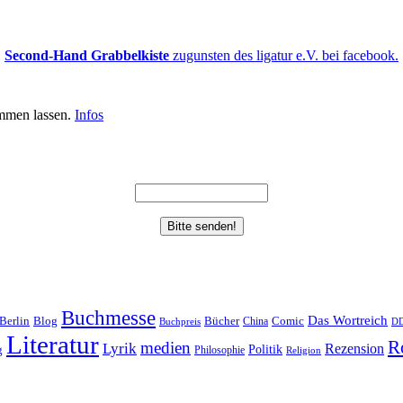
Second-Hand Grabbelkiste
zugunsten des ligatur e.V. bei facebook.
mmen lassen.
Infos
Buchmesse
Das Wortreich
Berlin
Bücher
Blog
China
Comic
Buchpreis
D
Literatur
R
medien
Lyrik
Rezension
Politik
g
Philosophie
Religion