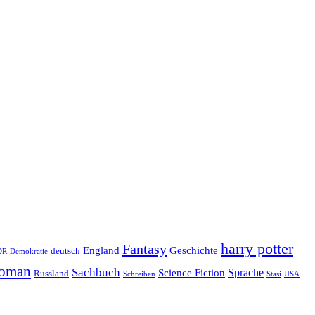
harry potter
Fantasy
Geschichte
England
deutsch
DR
Demokratie
oman
Sachbuch
Sprache
Science Fiction
Russland
Schreiben
USA
Stasi