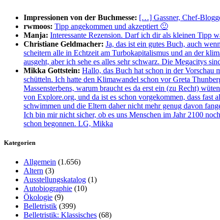
Impressionen von der Buchmesse:
[…] Gassner, Chef-Blogge
rwmoos:
Tipp angekommen und akzeptiert 🙂
Manja:
Interessante Rezension. Darf ich dir als kleinen Tipp 
Christiane Geldmacher:
Ja, das ist ein gutes Buch, auch wen
scheitern alle in Echtzeit am Turbokapitalismus und an der kl
ausgeht, aber ich sehe es alles sehr schwarz. Die Megacitys si
Mikka Gottstein:
Hallo, das Buch hat schon in der Vorschau 
schütteln. Ich hatte den Klimawandel schon vor Greta Thunberg
Massensterbens, warum braucht es da erst ein (zu Recht) wüt
von Explore.org, und da ist es schon vorgekommen, dass fast all
schwimmen und die Eltern daher nicht mehr genug davon fangen
Ich bin mir nicht sicher, ob es uns Menschen im Jahr 2100 noch 
schon begonnen. LG, Mikka
Kategorien
Allgemein
(1.656)
Altern
(3)
Ausstellungskatalog
(1)
Autobiographie
(10)
Ökologie
(9)
Belletristik
(399)
Belletristik: Klassisches
(68)