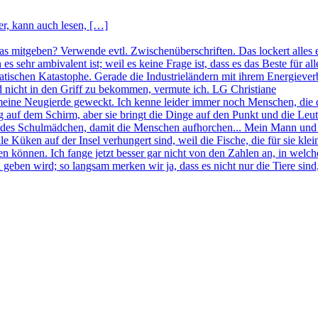
r, kann auch lesen, […]
was mitgeben? Verwende evtl. Zwischenüberschriften. Das lockert alles 
n es sehr ambivalent ist; weil es keine Frage ist, dass es das Beste f
imatischen Katastophe. Gerade die Industrieländern mit ihrem Energie
nd nicht in den Griff zu bekommen, vermute ich. LG Christiane
meine Neugierde geweckt. Ich kenne leider immer noch Menschen, die 
 auf dem Schirm, aber sie bringt die Dinge auf den Punkt und die Leu
endes Schulmädchen, damit die Menschen aufhorchen... Mein Mann und 
e Küken auf der Insel verhungert sind, weil die Fische, die für sie kle
 können. Ich fange jetzt besser gar nicht von den Zahlen an, in welc
geben wird; so langsam merken wir ja, dass es nicht nur die Tiere sind,