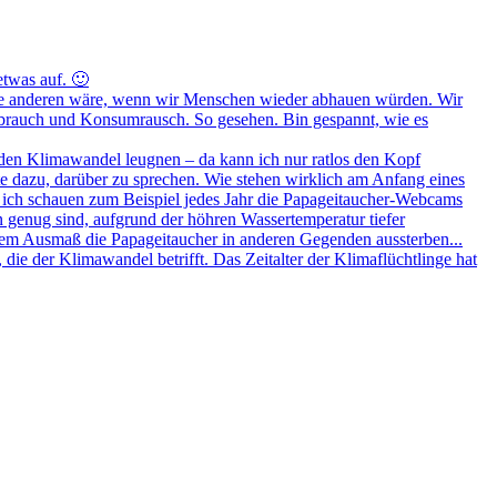
etwas auf. 🙂
ür alle anderen wäre, wenn wir Menschen wieder abhauen würden. Wir
verbrauch und Konsumrausch. So gesehen. Bin gespannt, wie es
den Klimawandel leugnen – da kann ich nur ratlos den Kopf
te dazu, darüber zu sprechen. Wie stehen wirklich am Anfang eines
ich schauen zum Beispiel jedes Jahr die Papageitaucher-Webcams
in genug sind, aufgrund der höhren Wassertemperatur tiefer
hem Ausmaß die Papageitaucher in anderen Gegenden aussterben...
 die der Klimawandel betrifft. Das Zeitalter der Klimaflüchtlinge hat