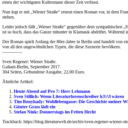
einen der wichtigsten Kultromane dieser Zeit verfasst.
Nun legt er mit „Wiener Straße“ erneut einen Roman vor, in dem Fr
stehen.
Leider jedoch fällt „Wiener Straße“ gegenüber dem sympathischen 
ist so hoch, dass das Ganze mitunter in Klamauk abdriftet. Während i
Der Roman spielt Anfang der 80er-Jahre in Berlin und handelt von ein
von all den ungewöhnlichen Typen, die diese Szenerie bevölkern.
————-
Sven Regener: Wiener Straße.
Galiani-Berlin, September 2017.
304 Seiten, Gebundene Ausgabe, 22,00 Euro.
Ähnliche Artikel:
Heute Abend auf Pro 7: Herr Lehmann
Sven Stillich: Wenn Literaturforenschreiber k3\/\/l wären
Tim Bonyhady: Wohllebengasse: Die Geschichte meiner Wi
Günter Grass lädt ein
Stefan Nink: Donnerstags im Fetten Hecht
Trackback: https://blog.literaturwelt.de/archiv/sven-regener-wiener-st