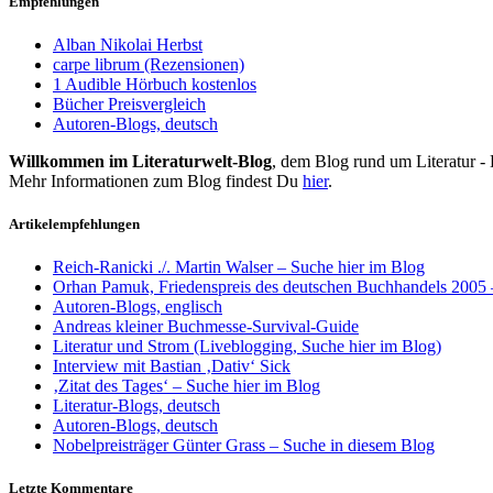
Empfehlungen
Alban Nikolai Herbst
carpe librum (Rezensionen)
1 Audible Hörbuch kostenlos
Bücher Preisvergleich
Autoren-Blogs, deutsch
Willkommen im Literaturwelt-Blog
, dem Blog rund um Literatur -
Mehr Informationen zum Blog findest Du
hier
.
Artikelempfehlungen
Reich-Ranicki ./. Martin Walser – Suche hier im Blog
Orhan Pamuk, Friedenspreis des deutschen Buchhandels 2005 
Autoren-Blogs, englisch
Andreas kleiner Buchmesse-Survival-Guide
Literatur und Strom (Liveblogging, Suche hier im Blog)
Interview mit Bastian ‚Dativ‘ Sick
‚Zitat des Tages‘ – Suche hier im Blog
Literatur-Blogs, deutsch
Autoren-Blogs, deutsch
Nobelpreisträger Günter Grass – Suche in diesem Blog
Letzte Kommentare