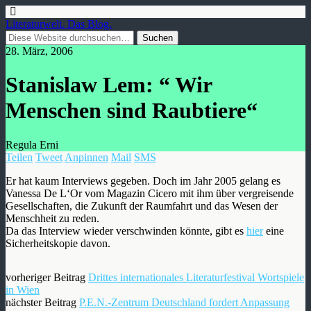
Literaturwelt. Das Blog.
28. März, 2006
Stanislaw Lem: “ Wir
Menschen sind Raubtiere“
Regula Erni
Teilen
Tweet
Anpinnen
Mail
SMS
Er hat kaum Interviews gegeben. Doch im Jahr 2005 gelang es
Vanessa De L‘Or vom Magazin Cicero mit ihm über vergreisende
Gesellschaften, die Zukunft der Raumfahrt und das Wesen der
Menschheit zu reden.
Da das Interview wieder verschwinden könnte, gibt es
hier
eine
Sicherheitskopie davon.
vorheriger Beitrag
Drittes internationales Literaturfestival Wortspiele
in Wien
nächster Beitrag
P.E.N.-Zentrum Deutschland fordert Anpassung