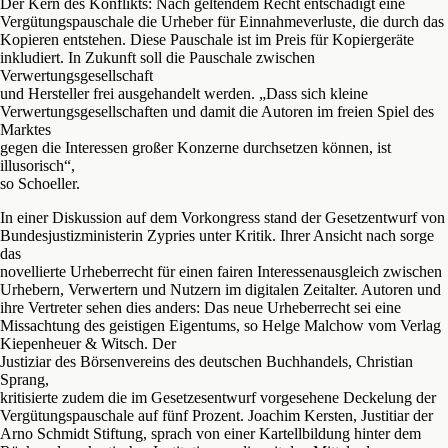
Der Kern des Konflikts: Nach geltendem Recht entschädigt eine
Vergütungspauschale die Urheber für Einnahmeverluste, die durch das
Kopieren entstehen. Diese Pauschale ist im Preis für Kopiergeräte
inkludiert. In Zukunft soll die Pauschale zwischen
Verwertungsgesellschaft
und Hersteller frei ausgehandelt werden. „Dass sich kleine
Verwertungsgesellschaften und damit die Autoren im freien Spiel des
Marktes
gegen die Interessen großer Konzerne durchsetzen können, ist
illusorisch“,
so Schoeller.
In einer Diskussion auf dem Vorkongress stand der Gesetzentwurf von
Bundesjustizministerin Zypries unter Kritik. Ihrer Ansicht nach sorge
das
novellierte Urheberrecht für einen fairen Interessenausgleich zwischen
Urhebern, Verwertern und Nutzern im digitalen Zeitalter. Autoren und
ihre Vertreter sehen dies anders: Das neue Urheberrecht sei eine
Missachtung des geistigen Eigentums, so Helge Malchow vom Verlag
Kiepenheuer & Witsch. Der
Justiziar des Börsenvereins des deutschen Buchhandels, Christian
Sprang,
kritisierte zudem die im Gesetzesentwurf vorgesehene Deckelung der
Vergütungspauschale auf fünf Prozent. Joachim Kersten, Justitiar der
Arno Schmidt Stiftung, sprach von einer Kartellbildung hinter dem