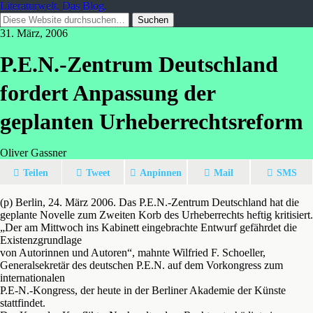
Literaturwelt. Das Blog.
31. März, 2006
P.E.N.-Zentrum Deutschland
fordert Anpassung der
geplanten Urheberrechtsreform
Oliver Gassner
Teilen
Tweet
Anpinnen
Mail
SMS
(p) Berlin, 24. März 2006. Das P.E.N.-Zentrum Deutschland hat die
geplante Novelle zum Zweiten Korb des Urheberrechts heftig kritisiert.
„Der am Mittwoch ins Kabinett eingebrachte Entwurf gefährdet die
Existenzgrundlage
von Autorinnen und Autoren“, mahnte Wilfried F. Schoeller,
Generalsekretär des deutschen P.E.N. auf dem Vorkongress zum
internationalen
P.E-N.-Kongress, der heute in der Berliner Akademie der Künste
stattfindet.