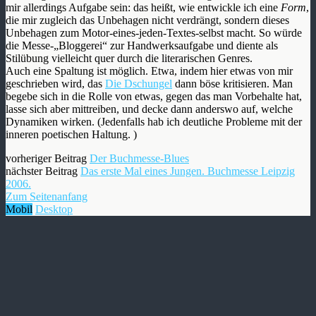
mir allerdings Aufgabe sein: das heißt, wie entwickle ich eine
Form
,
die mir zugleich das Unbehagen nicht verdrängt, sondern dieses
Unbehagen zum Motor-eines-jeden-Textes-selbst macht. So würde
die Messe-„Bloggerei“ zur Handwerksaufgabe und diente als
Stilübung vielleicht quer durch die literarischen Genres.
Auch eine Spaltung ist möglich. Etwa, indem hier etwas von mir
geschrieben wird, das
Die Dschungel
dann böse kritisieren. Man
begebe sich in die Rolle von etwas, gegen das man Vorbehalte hat,
lasse sich aber mittreiben, und decke dann anderswo auf, welche
Dynamiken wirken. (Jedenfalls hab ich deutliche Probleme mit der
inneren poetischen Haltung. )
vorheriger Beitrag
Der Buchmesse-Blues
nächster Beitrag
Das erste Mal eines Jungen. Buchmesse Leipzig
2006.
Zum Seitenanfang
Mobil
Desktop