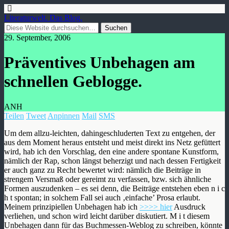
Literaturwelt. Das Blog.
29. September, 2006
Präventives Unbehagen am
schnellen Geblogge.
ANH
Teilen
Tweet
Anpinnen
Mail
SMS
Um dem allzu-leichten, dahingeschluderten Text zu entgehen, der
aus dem Moment heraus entsteht und meist direkt ins Netz gefüttert
wird, hab ich den Vorschlag, den eine andere spontane Kunstform,
nämlich der Rap, schon längst beherzigt und nach dessen Fertigkeit
er auch ganz zu Recht bewertet wird: nämlich die Beiträge in
strengem Versmaß oder gereimt zu verfassen, bzw. sich ähnliche
Formen auszudenken – es sei denn, die Beiträge entstehen eben n i c
h t spontan; in solchem Fall sei auch ‚einfache’ Prosa erlaubt.
Meinem prinzipiellen Unbehagen hab ich
>>>> hier
Ausdruck
verliehen, und schon wird leicht darüber diskutiert. M i t diesem
Unbehagen dann für das Buchmessen-Weblog zu schreiben, könnte