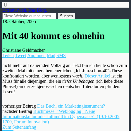
Literaturwelt. Das Blog.
18. Oktober, 2005
Mit 40 kommt es ohnehin
Christiane Geldmacher
Teilen
Tweet
Anpinnen
Mail
SMS
nicht mehr auf dauernden Vollzug an. Jetzt bin ich heute schon zum
zweiten Mal mit einer abenteuerlichen „Ich-bin-schon-40“-These
konfrontiert worden, aber wenigstens
wach
.
Dieser Artikel
ist ein
Muss für alle diejenigen, die ein
tiefes Unbehagen
(ich liebe diese
Phrase!) an der zeitgenössischen deutschen Literatur empfinden.
Lesen!
vorheriger Beitrag
Das Buch, ein Marketinginstrument?
nächster Beitrag
Buchmesse: "Weblogging - Neue
Informationskultur oder Infomüll im Cyperspace?" (19.10.2005,
1700, Forum Innovation)
Zum Seitenanfang