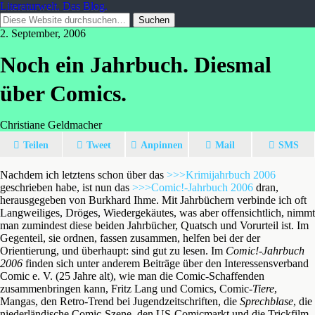
Literaturwelt. Das Blog.
2. September, 2006
Noch ein Jahrbuch. Diesmal
über Comics.
Christiane Geldmacher
Teilen
Tweet
Anpinnen
Mail
SMS
Nachdem ich letztens schon über das
>>>Krimijahrbuch 2006
geschrieben habe, ist nun das
>>>Comic!-Jahrbuch 2006
dran,
herausgegeben von Burkhard Ihme. Mit Jahrbüchern verbinde ich oft
Langweiliges, Dröges, Wiedergekäutes, was aber offensichtlich, nimmt
man zumindest diese beiden Jahrbücher, Quatsch und Vorurteil ist. Im
Gegenteil, sie ordnen, fassen zusammen, helfen bei der der
Orientierung, und überhaupt: sind gut zu lesen. Im
Comic!-Jahrbuch
2006
finden sich unter anderem Beiträge über den Interessensverband
Comic e. V. (25 Jahre alt), wie man die Comic-Schaffenden
zusammenbringen kann, Fritz Lang und Comics, Comic-
Tiere
,
Mangas, den Retro-Trend bei Jugendzeitschriften, die
Sprechblase
, die
niederländische Comic-Szene, den US-Comicmarkt und die Trickfilm-