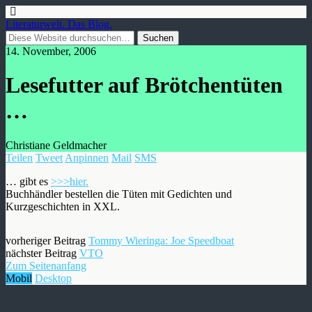
Literaturwelt. Das Blog.
14. November, 2006
Lesefutter auf Brötchentüten
…
Christiane Geldmacher
Teilen
Tweet
Anpinnen
Mail
SMS
… gibt es
>>>hier.
Buchhändler bestellen die Tüten mit Gedichten und
Kurzgeschichten in XXL.
vorheriger Beitrag
Tommy Wieringa: Joe Speedboat
nächster Beitrag
VTO
Zum Seitenanfang
Mobil
Desktop