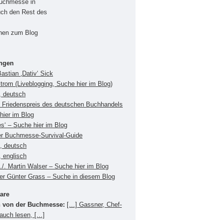
Buchmesse in
uch den Rest des
onen zum Blog
ungen
Bastian ‚Dativ‘ Sick
Strom (Liveblogging, Suche hier im Blog)
, deutsch
Friedenspreis des deutschen Buchhandels
hier im Blog
es‘ – Suche hier im Blog
er Buchmesse-Survival-Guide
s, deutsch
 englisch
./. Martin Walser – Suche hier im Blog
ger Günter Grass – Suche in diesem Blog
are
 von der Buchmesse:
[…] Gassner, Chef-
 auch lesen, […]