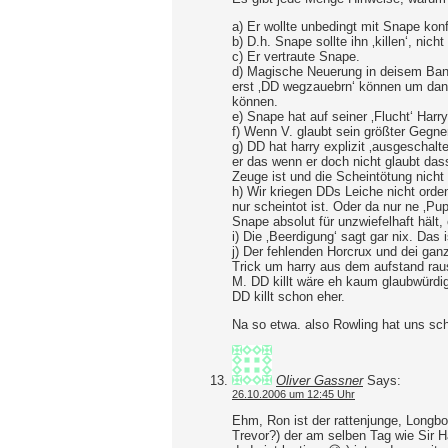
a) Er wollte unbedingt mit Snape kon
b) D.h. Snape sollte ihn ‚killen‘, nicht
c) Er vertraute Snape.
d) Magische Neuerung in deisem Ban
erst ‚DD wegzauebrn‘ können um da
können.
e) Snape hat auf seiner ‚Flucht‘ Har
f) Wenn V. glaubt sein größter Gegner
g) DD hat harry explizit ‚ausgeschalt
er das wenn er doch nicht glaubt das
Zeuge ist und die Scheintötung nicht 
h) Wir kriegen DDs Leiche nicht orde
nur scheintot ist. Oder da nur ne ‚Pup
Snape absolut für unzwiefelhaft hält, 
i) Die ‚Beerdigung‘ sagt gar nix. Das
j) Der fehlenden Horcrux und dei gan
Trick um harry aus dem aufstand rau
M. DD killt wäre eh kaum glaubwürd
DD killt schon eher.
Na so etwa. also Rowling hat uns sch
Oliver Gassner
Says:
26.10.2006 um 12:45 Uhr
Ehm, Ron ist der rattenjunge, Longbot
Trevor?) der am selben Tag wie Sir 