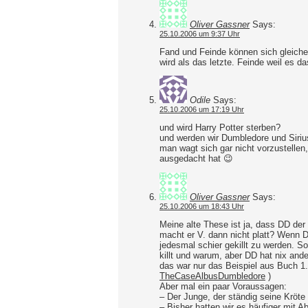
Oliver Gassner
Says:
25.10.2006 um 9:37 Uhr
Fand und Feinde können sich gleiche
wird als das letzte. Feinde weil es da
Odile
Says:
25.10.2006 um 17:19 Uhr
und wird Harry Potter sterben?
und werden wir Dumbledore und Sirius
man wagt sich gar nicht vorzustelle
ausgedacht hat 😉
Oliver Gassner
Says:
25.10.2006 um 18:43 Uhr
Meine alte These ist ja, dass DD der
macht er V. dann nicht platt? Wenn D
jedesmal schier gekillt zu werden. So
killt und warum, aber DD hat nix ande
das war nur das Beispiel aus Buch 1
TheCaseAlbusDumbledore
)
Aber mal ein paar Voraussagen:
– Der Junge, der ständig seine Kröte 
– Bisher hatten wir es häufiger mit 