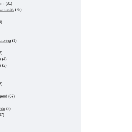
imi
(81)
hantastik
(75)
0)
atering
(1)
5)
n
(4)
n
(2)
3)
gend
(67)
hte
(3)
67)