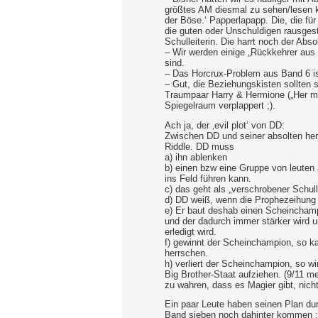
größtes AM diesmal zu sehen/lesen kr
der Böse.‘ Papperlapapp. Die, die fü
die guten oder Unschuldigen rausgest
Schulleiterin. Die harrt noch der Abs
– Wir werden einige „Rückkehrer aus
sind.
– Das Horcrux-Problem aus Band 6 ist
– Gut, die Beziehungskisten sollten s
Traumpaar Harry & Hermione („Her my
Spiegelraum verplappert ;).
Ach ja, der ‚evil plot‘ von DD:
Zwischen DD und seiner absolten her
Riddle. DD muss
a) ihn ablenken
b) einen bzw eine Gruppe von leuten 
ins Feld führen kann.
c) das geht als „verschrobener Schulle
d) DD weiß, wenn die Prophezeihung w
e) Er baut deshab einen Scheinchamp
und der dadurch immer stärker wird un
erledigt wird.
f) gewinnt der Scheinchampion, so ka
herrschen.
h) verliert der Scheinchampion, so w
Big Brother-Staat aufziehen. (9/11 m
zu wahren, dass es Magier gibt, nich
Ein paar Leute haben seinen Plan dur
Band sieben noch dahinter kommen ;).