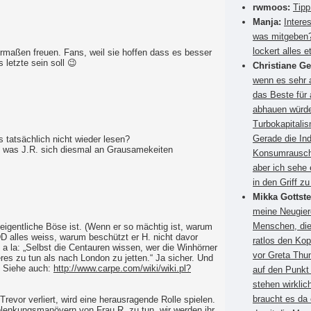
rwmoos:
Tipp
Manja:
Intere
was mitgeben?
lockert alles e
rmaßen freuen. Fans, weil sie hoffen dass es besser
s letzte sein soll 😉
Christiane G
wenn es sehr a
das Beste für
abhauen würden
Turbokapitali
Gerade die Ind
 tatsächlich nicht wieder lesen?
n, was J.R. sich diesmal an Grausamekeiten
Konsumrausch.
aber ich sehe 
in den Griff 
Mikka Gottste
meine Neugier
Menschen, die
 eigentliche Böse ist. (Wenn er so mächtig ist, warum
D alles weiss, warum beschützt er H. nicht davor
ratlos den Kop
 a la: „Selbst die Centauren wissen, wer die Winhörner
vor Greta Thun
res zu tun als nach London zu jetten.“ Ja sicher. Und
. Siehe auch:
http://www.carpe.com/wiki/wiki.pl?
auf den Punkt
stehen wirkli
braucht es da
Trevor verliert, wird eine herausragende Rolle spielen.
Ablenkungsmanövern von Frau R. zu tun. wir werden ihr