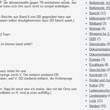
HP, die allzweckwaffe gegen TR entsteheen würde, das
Belletristik: Kr
er kann sich ihm auch nicht so simpel entledigen.
Belletristik: P
Bericht
(12)
e Beichte aus Band 6 von DD gegenüber harry war
bibliomanie
(1
dwann selbst draufgekommen dass DD falsch spielt.)
Bildband
(3)
Biologie
(4)
Blogging for C
r)
Says:
DDR
(7)
 im letzten band stirbt?
Demokratie
(2
Dokumentatio
Dukumentatio
Energie
(3)
Erzählung
(8)
Geschichte
(3
arry rettet ihn und ….
enjunge zockt V. Der entlarvt sterbend DD.
Kernkraft
(2)
raten, weil V. DD sterbend entlarvt, der Krötenjunge
Kinder und Ju
Kultur
(25)
Ehm. Naja ihr wisst wen ich meine. den mit der Oma und
Liebesgeschic
llelen zu H. sind ja sooo auffällig.)
Liveblogging
(
Lyrik
(21)
Medien
(31)