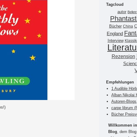
Tagcloud
autor
Belletr
Phantast
Bücher
China
C
Fant
England
Interview
Klassik
Literatu
Rezension
Scienc
Empfehlungen
1 Audible Hör
Alban Nikolai 
Autoren-Blogs
s!)
carpe librum 
Bücher Preisv
Willkommen im 
Blog
, dem Blog 