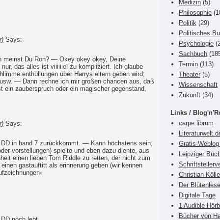
Medizin
(5)
Philosophie
(1
Politik
(29)
Politisches B
r)
Says:
Psychologie
(2
Sachbuch
(18
en meinst Du Ron? — Okey okey okey, Deine
Termin
(113)
ur, das alles ist viiiiiiel zu kompliziert. Ich glaube
hlimme enthüllungen über Harrys eltern geben wird;
Theater
(5)
usw. — Dann rechne ich mir großen chancen aus, daß
Wissenschaft
lbst ein zauberspruch oder ein magischer gegenstand,
Zukunft
(34)
Links / Blog'n'R
carpe librum
r)
Says:
Literaturwelt.d
aß DD in band 7 zurückkommt. — Kann höchstens sein,
Gratis-Weblog 
oder vorstellungen) spielte und eben dazu diente, aus
Leipziger Büch
it einen lieben Tom Riddle zu retten, der nicht zum
Schriftsteller
einen gastauftitt als erinnerung geben (wir kennen
ufzeichnungen‹
Christian Kölle
Der Blütenlese
Digitale Tage
1 Audible Hör
Bücher von Ha
 DD noch lebt.