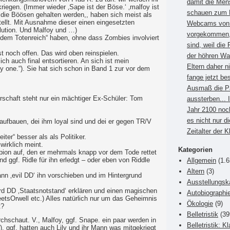
damit die Men
iegen. (Immer wieder ‚Sape ist der Böse.‘ ‚malfoy ist
schauen zum B
r die Böösen gehalten werden,, haben sich meist als
ellt. Mit Ausnahme dieser einen eingesetzten
Webcams von E
olution. Und Malfoy und …)
vorgekommen, 
 dem Totenreich“ haben, ohne dass Zombies involviert
sind, weil die 
 noch offen. Das wird oben reinspielen.
der höhren Wa
ich auch final entsortieren. An sich ist mein
Eltern daher 
 one.“). Sie hat sich schon in Band 1 zur vor dem
fange jetzt be
Ausmaß die P
rschaft steht nur ein mächtiger Ex-Schüler: Tom
aussterben... 
Jahr 2100 noc
es nicht nur di
aufbauen, dei ihm loyal sind und dei er gegen TR/V
Zeitalter der 
iter“ besser als als Politiker.
irklich meint.
Kategorien
ion auf, den er mehrmals knapp vor dem Tode rettet
d ggf. Ridle für ihn erledgt – oder eben von Riddle
Allgemein
(1.6
Altern
(3)
nn ‚evil DD‘ ihn vorschieben und im Hintergrund
Ausstellungsk
ird DD ‚Staatsnotstand‘ erklären und einen magischen
Autobiographi
eetsOrwell etc.) Alles natürlich nur um das Geheimnis
Ökologie
(9)
t?
Belletristik
(39
chschaut. V., Malfoy, ggf. Snape. ein paar werden in
Belletristik: K
 ggf. hatten auch Lily und ihr Mann was mitgekriegt