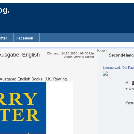
og.
itter
Facebook
bLogin
 Ausgabe: English
Dienstag, 24.10.2006 | 09:00 Uhr
Second-Hand 
Autor:
Oliver Gassner
Literaturwelt. Die Pag
 Ausgabe: English Books: J.K. Rowling
Mit
f
zuko
Koste