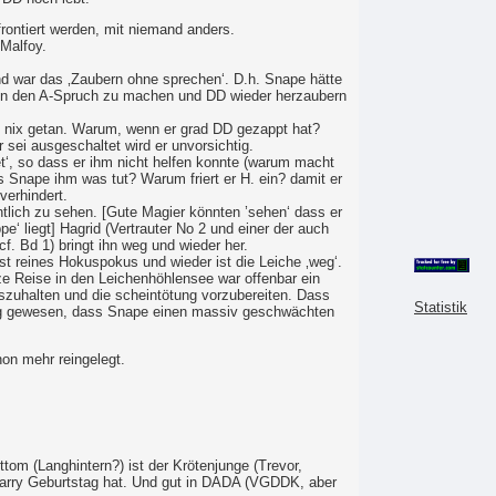
frontiert werden, mit niemand anders.
 Malfoy.
d war das ‚Zaubern ohne sprechen‘. D.h. Snape hätte
nn den A-Spruch zu machen und DD wieder herzaubern
ry nix getan. Warum, wenn er grad DD gezappt hat?
 sei ausgeschaltet wird er unvorsichtig.
et‘, so dass er ihm nicht helfen konnte (warum macht
s Snape ihm was tut? Warum friert er H. ein? damit er
verhindert.
ntlich zu sehen. [Gute Magier könnten ’sehen‘ dass er
pe‘ liegt] Hagrid (Vertrauter No 2 und einer der auch
cf. Bd 1) bringt ihn weg und wieder her.
 ist reines Hokuspokus und wieder ist die Leiche ‚weg‘.
ze Reise in den Leichenhöhlensee war offenbar ein
szuhalten und die scheintötung vorzubereiten. Dass
Statistik
ig gewesen, dass Snape einen massiv geschwächten
on mehr reingelegt.
tom (Langhintern?) ist der Krötenjunge (Trevor,
Harry Geburtstag hat. Und gut in DADA (VGDDK, aber