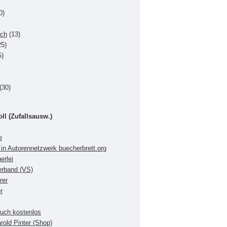
0)
uch
(13)
5)
5)
(30)
oll (Zufallsausw.)
e
in Autorennetzwerk buecherbrett.org
erlei
verband (VS)
rer
r
buch kostenlos
rold Pinter (Shop)