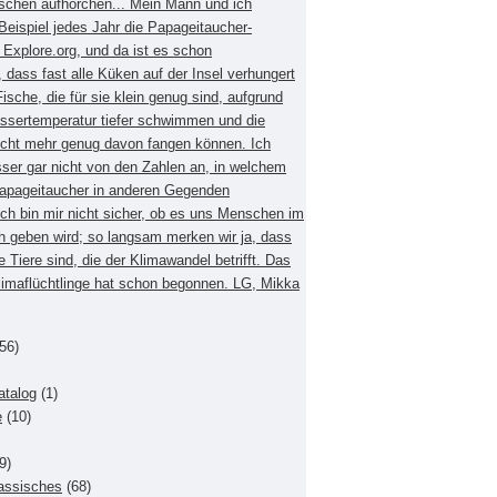
schen aufhorchen... Mein Mann und ich
eispiel jedes Jahr die Papageitaucher-
xplore.org, und da ist es schon
dass fast alle Küken auf der Insel verhungert
Fische, die für sie klein genug sind, aufgrund
ssertemperatur tiefer schwimmen und die
nicht mehr genug davon fangen können. Ich
sser gar nicht von den Zahlen an, in welchem
apageitaucher in anderen Gegenden
Ich bin mir nicht sicher, ob es uns Menschen im
h geben wird; so langsam merken wir ja, dass
e Tiere sind, die der Klimawandel betrifft. Das
Klimaflüchtlinge hat schon begonnen. LG, Mikka
56)
atalog
(1)
e
(10)
9)
lassisches
(68)