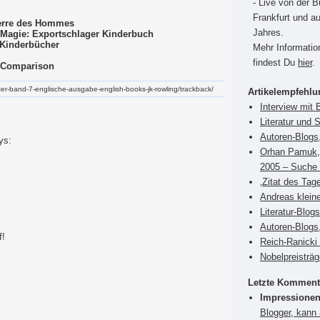
- Live von der 
Frankfurt und a
Terre des Hommes
Jahres.
Magie: Exportschlager Kinderbuch
 Kinderbücher
Mehr Informati
findest Du
hier
.
e Comparison
otter-band-7-englische-ausgabe-english-books-jk-rowling/trackback/
Artikelempfehl
Interview mit 
Literatur und 
Autoren-Blogs
ys:
Orhan Pamuk, 
2005 – Suche 
‚Zitat des Tag
Andreas klein
Literatur-Blog
Autoren-Blogs,
f!
Reich-Ranicki 
Nobelpreisträ
Letzte Komment
Impressionen
Blogger, kann