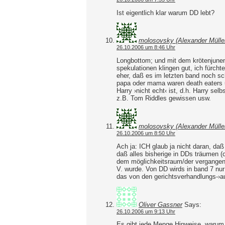
Ist eigentlich klar warum DD lebt?
molosovsky (Alexander Mülle
26.10.2006 um 8:46 Uhr
Longbottom; und mit dem krötenjun
spekulationen klingen gut, ich fürchte n
eher, daß es im letzten band noch sc
papa oder mama waren death eaters 
Harry ›nicht echt‹ ist, d.h. Harry se
z.B. Tom Riddles gewissen usw.
molosovsky (Alexander Mülle
26.10.2006 um 8:50 Uhr
Ach ja: ICH glaub ja nicht daran, d
daß alles bisherige in DDs träumen (
dem möglichkeitsraum/der vergangenhe
V. wurde. Von DD wirds in band 7 nur 
das von den gerichtsverhandlungs-›a
Oliver Gassner
Says:
26.10.2006 um 9:13 Uhr
Es gibt jede Menge Hinweise, warum