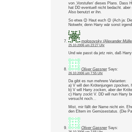
von ‚Vorstufen‘ dieses Plans. Dass 
hat DD eventuell nicht bedacht. aber 
Also benutzt er ihn.
So etwa 😉 Haut euch 😉 (Ach ja: Di
Notwehr, denn Harry wär sonst irgen
molosovsky (Alexander Mülle
25.10.2006 um 23:27 Uhr
Und wie passt da jetz rein, daß Harry
Oliver Gassner
Says:
26.10.2006 um 7:55 Uhr
Da gibt es nun mehrere Varianten:
a) V will den Krötenjungen zpocken, h
b) V will Harry zocken, aber der Kröt
c) Harry zockt V. DD will nun Harry b
versucht noch…
Mist, mir fällt der Name nicht ein. 
den Eltern im Gemüsestatus. (Die Para
Oliver Gassner
Says:
26.10.2006 um 7:55 Uhr