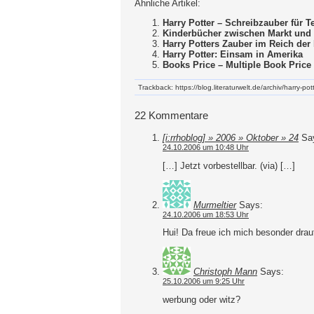
Ähnliche Artikel:
Harry Potter – Schreibzauber für 
Kinderbücher zwischen Markt und 
Harry Potters Zauber im Reich der
Harry Potter: Einsam in Amerika
Books Price – Multiple Book Pric
Trackback: https://blog.literaturwelt.de/archiv/harry-p
22 Kommentare
[i:rrhoblog] » 2006 » Oktober » 24
Sa
24.10.2006 um 10:48 Uhr
[…] Jetzt vorbestellbar. (via) […]
Murmeltier
Says:
24.10.2006 um 18:53 Uhr
Hui! Da freue ich mich besonder drau
Christoph Mann
Says:
25.10.2006 um 9:25 Uhr
werbung oder witz?