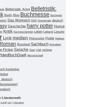
Belletristik:
Belletristik: Krimi
istik
Buchmesse
ik
Berlin
Blog
Buchpreis
Das Wortreich
omic
deutsch
DDR
Demokratie
harry potter
asy
Geschichte
Humor
Kritik
Leipzig
er
Leben
Lesung
Kurzgeschichten
r
medien
Lyrik
Politik
Philosophie
Religion
Roman
Sachbuch
Russland
Schreiben
Sprache
e Fiction
verlage
Stasi
USA
VideoBuchDuell
Wissenschaft
buch kostenlos
Herbst
, deutsch
(Rezensionen)
ergleich
Literaturwelt-
rund um Literatur