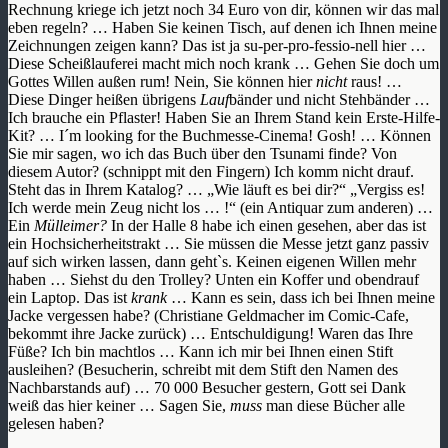
Rechnung kriege ich jetzt noch 34 Euro von dir, können wir das mal
eben regeln? … Haben Sie keinen Tisch, auf denen ich Ihnen meine
Zeichnungen zeigen kann? Das ist ja su-per-pro-fessio-nell hier …
Diese Scheißlauferei macht mich noch krank … Gehen Sie doch um
Gottes Willen außen rum! Nein, Sie können hier
nicht
raus! …
Diese Dinger heißen übrigens
Lauf
bänder und nicht Stehbänder …
Ich brauche ein Pflaster! Haben Sie an Ihrem Stand kein Erste-Hilfe-
Kit? … I´m looking for the Buchmesse-Cinema! Gosh! … Können
Sie mir sagen, wo ich das Buch über den Tsunami finde? Von
diesem Autor? (schnippt mit den Fingern) Ich komm nicht drauf.
Steht das in Ihrem Katalog? … „Wie läuft es bei dir?“ „Vergiss es!
Ich werde mein Zeug nicht los … !“ (ein Antiquar zum anderen) …
Ein
Mülleimer?
In der Halle 8 habe ich einen gesehen, aber das ist
ein Hochsicherheitstrakt … Sie müssen die Messe jetzt ganz passiv
auf sich wirken lassen, dann geht`s. Keinen eigenen Willen mehr
haben … Siehst du den Trolley? Unten ein Koffer und obendrauf
ein Laptop. Das ist
krank
… Kann es sein, dass ich bei Ihnen meine
Jacke vergessen habe? (Christiane Geldmacher im Comic-Cafe,
bekommt ihre Jacke zurück) … Entschuldigung! Waren das Ihre
Füße? Ich bin machtlos … Kann ich mir bei Ihnen einen Stift
ausleihen? (Besucherin, schreibt mit dem Stift den Namen des
Nachbarstands auf) … 70 000 Besucher gestern, Gott sei Dank
weiß das hier keiner … Sagen Sie,
muss
man diese Bücher alle
gelesen haben?