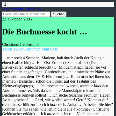
Literaturwelt. Das Blog.
23. Oktober, 2005
Die Buchmesse kocht …
Christiane Geldmacher
Teilen
Tweet
Anpinnen
Mail
SMS
… nur noch 4 Stunden, Marlene, halt durch (stellt der Kollegin
einen Kaffee hin) … Ein Eis? Erdbeer? Schokolade? (Der
Eisverkäufer, schlecht besucht) … Mit dem Krach haben sie vor
einer Stunde angefangen (Garderobiere, in unmittelbarer Nähe zur
Animation aus dem TV & Filmforum) … Kann man bei Ihnen ins
Internet? (Besucher, schon die Finger auf der Tastatur des
Kleinverlaglaptops) … Ich möchte mal wissen, welcher
Idiot
den
Autoren immer erzählt, dass sie ihre Manuskripte mit auf die
Buchmesse bringen sollen! … Ich suche Susanne Fröhlich! Haben
Sie
sie gesehen? … Gerd, wir wollen weiter! Gerd? Kommst du?
(Gerd hasserfüllt zurück) Ich
höre
dich, Anita! … Arbeiten Sie hier?
Können Sie mir sagen, wie ich in die Halle 4 komme? (Christiane
Geldmacher erklärt) … Ich
muss
raus hier … Nach meiner