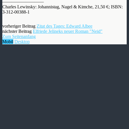
—————————
Charles Lewinsky: Johannistag, Nagel & Kimche, 21,50 €; ISBN:
3-312-00388-1
vorheriger Beitrag
Zitat des Tages: Edward Albee
nächster Beitrag
Elfriede Jelineks neuer Roman "Neid"
Zum Seitenanfang
Mobil
Desktop