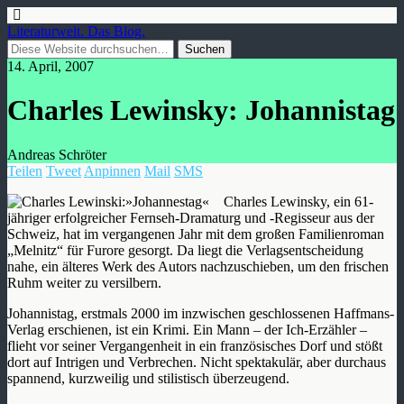
Literaturwelt. Das Blog.
14. April, 2007
Charles Lewinsky: Johannistag
Andreas Schröter
Teilen
Tweet
Anpinnen
Mail
SMS
Charles Lewinsky, ein 61-
jähriger erfolgreicher Fernseh-Dramaturg und -Regisseur aus der
Schweiz, hat im vergangenen Jahr mit dem großen Familienroman
„Melnitz“ für Furore gesorgt. Da liegt die Verlagsentscheidung
nahe, ein älteres Werk des Autors nachzuschieben, um den frischen
Ruhm weiter zu versilbern.
Johannistag, erstmals 2000 im inzwischen geschlossenen Haffmans-
Verlag erschienen, ist ein Krimi. Ein Mann – der Ich-Erzähler –
flieht vor seiner Vergangenheit in ein französisches Dorf und stößt
dort auf Intrigen und Verbrechen. Nicht spektakulär, aber durchaus
spannend, kurzweilig und stilistisch überzeugend.