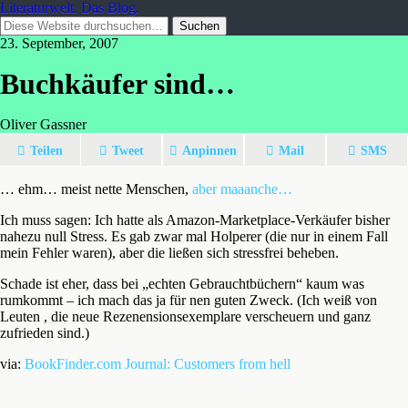
Literaturwelt. Das Blog.
23. September, 2007
Buchkäufer sind…
Oliver Gassner
Teilen
Tweet
Anpinnen
Mail
SMS
… ehm… meist nette Menschen,
aber maaanche…
Ich muss sagen: Ich hatte als Amazon-Marketplace-Verkäufer bisher
nahezu null Stress. Es gab zwar mal Holperer (die nur in einem Fall
mein Fehler waren), aber die ließen sich stressfrei beheben.
Schade ist eher, dass bei „echten Gebrauchtbüchern“ kaum was
rumkommt – ich mach das ja für nen guten Zweck. (Ich weiß von
Leuten , die neue Rezenensionsexemplare verscheuern und ganz
zufrieden sind.)
via:
BookFinder.com Journal: Customers from hell