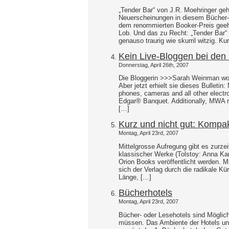
„Tender Bar“ von J.R. Moehringer geh
Neuerscheinungen in diesem Bücher-F
dem renommierten Booker-Preis geehr
Lob. Und das zu Recht: „Tender Bar“ i
genauso traurig wie skurril witzig. K
Kein Live-Bloggen bei den
Donnerstag, April 26th, 2007
Die Bloggerin >>>Sarah Weinman woll
Aber jetzt erhielt sie dieses Bulleti
phones, cameras and all other electro
Edgar® Banquet. Additionally, MWA re
[…]
Kurz und nicht gut: Kompak
Montag, April 23rd, 2007
Mittelgrosse Aufregung gibt es zurze
klassischer Werke (Tolstoy: Anna Kar
Orion Books veröffentlicht werden. Mi
sich der Verlag durch die radikale Kür
Länge, […]
Bücherhotels
Montag, April 23rd, 2007
Bücher- oder Lesehotels sind Möglich
müssen. Das Ambiente der Hotels und