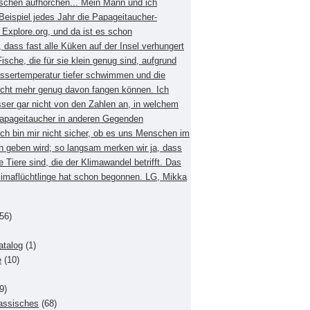
schen aufhorchen... Mein Mann und ich
eispiel jedes Jahr die Papageitaucher-
xplore.org, und da ist es schon
dass fast alle Küken auf der Insel verhungert
Fische, die für sie klein genug sind, aufgrund
ssertemperatur tiefer schwimmen und die
nicht mehr genug davon fangen können. Ich
sser gar nicht von den Zahlen an, in welchem
apageitaucher in anderen Gegenden
Ich bin mir nicht sicher, ob es uns Menschen im
h geben wird; so langsam merken wir ja, dass
e Tiere sind, die der Klimawandel betrifft. Das
Klimaflüchtlinge hat schon begonnen. LG, Mikka
56)
atalog
(1)
e
(10)
9)
lassisches
(68)