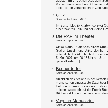
geprägt. Im 1. Bücherhotel, dem Guts
Vorpommern zwischen Dobbertin und 
leben, die in verschiedenen Gebäude
Quiz
Sonntag, April 22nd, 2007
Im Sprachblog ib-Klartext.de zwei Q
einen zweiten Teil) und der kleine G
Die RAF im Theater
Samstag, April 21st, 2007
Ulrike Maria Stuart nach einem Stück
Gudrun Ensslin und Ulrike Meinhof. 
anlässlich des 44. Theatertreffens au
5. Mai 2007, um 20:15 Uhr auf 3sat.
generell sehr […]
Bücherdörfer
Samstag, April 21st, 2007
Anläßlich des Artikels in der Netzei
meine schon eingesargte Datei über 
Entmumifizieren. Für andere Plätze 
spielen, weise ich auf die Rubrik Büc
Bücherdorf kann man einen visuellen
Voynich-Manuskript
Samstag, April 21st, 2007