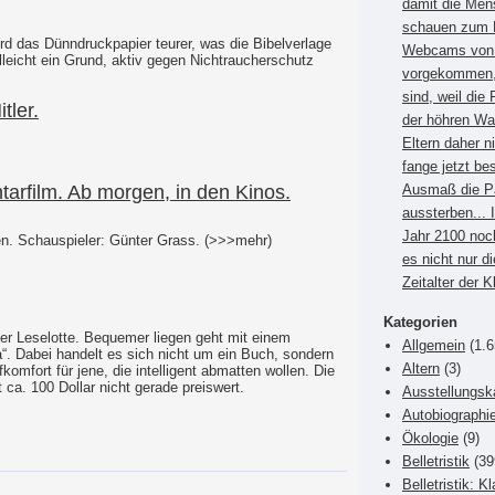
damit die Men
schauen zum B
ird das Dünndruckpapier teurer, was die Bibelverlage
Webcams von E
elleicht ein Grund, aktiv gegen Nichtraucherschutz
vorgekommen, 
sind, weil die 
tler.
der höhren Wa
Eltern daher 
fange jetzt be
rfilm. Ab morgen, in den Kinos.
Ausmaß die P
aussterben... 
Jahr 2100 noc
en. Schauspieler: Günter Grass. (>>>mehr)
es nicht nur di
Zeitalter der 
Kategorien
er Leselotte. Bequemer liegen geht mit einem
Allgemein
(1.6
“. Dabei handelt es sich nicht um ein Buch, sondern
Altern
(3)
komfort für jene, die intelligent abmatten wollen. Die
ca. 100 Dollar nicht gerade preiswert.
Ausstellungsk
Autobiographi
Ökologie
(9)
Belletristik
(39
Belletristik: K