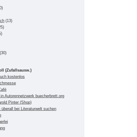
0)
uch
(13)
5)
5)
(30)
oll (Zufallsausw.)
buch kostenlos
Buchmesse
Café
in Autorennetzwerk buecherbrett.org
rold Pinter (Shop)
 überall bei Literaturwelt suchen
e
erlei
ung