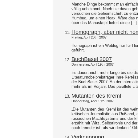
Manche Dinge bekommt man einfach n
völlig unbekannt. Noch nie davon geh
versuchen die Geheimschrift zu entzi
Humbug, um einen Hoax. Wäre das ni
über das Manuskript liefert diese […]
Homograph, aber nicht h
Freitag, April 20th, 2007
Homograph ist ein Weblog nur für 
geführt.
BuchBasel 2007
Donnerstag, April 19th, 2007
Es dauert nicht mehr lange bis sie di
Literaturnobelpreisträger Imre Kerté
der BuchBasel 2007. An der internat
mehr als im Vorjahr. Das parallele Lit
Mutanten des Kreml
Donnerstag, April 19th, 2007
„Die Mutanten des Kreml ist das wel
kritischen Journalistin aus Rußland,
russischen Machtsystems und der kru
erzählt mit Witz, Selbstironie und de
noch fremder ist, als wir denken.“ Gi
Verknappung