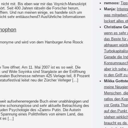
rwmoos:
Tipp
icht mit. Bis eben war mir das Voynich-Manuskript
ört. Seit 400 Jahren rätseln die Forscher herum,
Manja:
Intere
ffern. Und nun meinen einige, es handele sich um
was mitgeben?
cht sehr enttäuschend? Ausführliche Informationen
lockert alles e
Christiane G
omophon
wenn es sehr a
das Beste für
Homonyme und wird von dem Hamburger Arne Roock
abhauen würden
Turbokapitali
Gerade die Ind
Konsumrausch.
e Tore öffnet. Am 11. Mai 2007 ist es so weit. Die
aber ich sehe 
sz und Wole Soyinka sind Stargäste an der Eröffnung
in den Griff 
ionalen Buchmesse nehmen 425 Verlage teil, 8 Prozent
eraturfestival leitet neu der Zürcher Verleger […]
Mikka Gottste
meine Neugier
Menschen, die
ratlos den Kop
tweit aufsehenerregende Buch einer unabhängigen und
vor Greta Thun
 eine schonungslose und sehr aktuelle Betrachtung des
den Psychologie des »Zaren« Putin. Die Autorin
auf den Punkt
r Spannung eines Politthrillers von einem Land, das
stehen wirkli
bt es […]
braucht es da