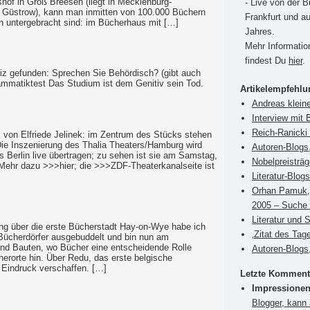
hof in Groß Breesen (liegt in Mecklenburg-
- Live von der 
Güstrow), kann man inmitten von 100.000 Büchern
Frankfurt und a
n untergebracht sind: im Bücherhaus mit […]
Jahres.
Mehr Informati
findest Du
hier
.
uiz gefunden: Sprechen Sie Behördisch? (gibt auch
rammatiktest Das Studium ist dem Genitiv sein Tod.
Artikelempfehl
Andreas klein
Interview mit 
Reich-Ranicki 
 von Elfriede Jelinek: im Zentrum des Stücks stehen
Die Inszenierung des Thalia Theaters/Hamburg wird
Autoren-Blogs
s Berlin live übertragen; zu sehen ist sie am Samstag,
Nobelpreisträ
 Mehr dazu >>>hier; die >>>ZDF-Theaterkanalseite ist
Literatur-Blog
Orhan Pamuk, 
2005 – Suche 
Literatur und 
tung über die erste Bücherstadt Hay-on-Wye habe ich
‚Zitat des Tag
Bücherdörfer ausgebuddelt und bin nun am
und Bauten, wo Bücher eine entscheidende Rolle
Autoren-Blogs,
herorte hin. Über Redu, das erste belgische
 Eindruck verschaffen. […]
Letzte Komment
Impressionen
Blogger, kann