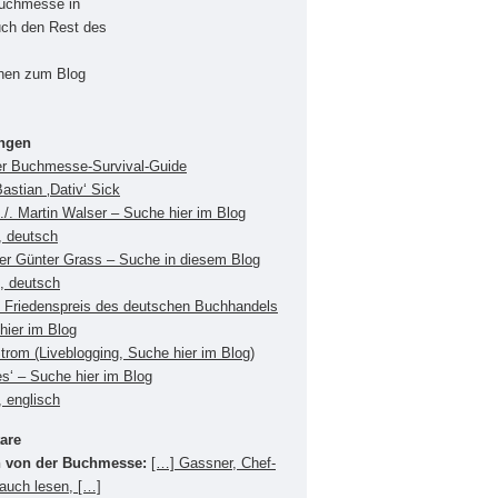
Buchmesse in
uch den Rest des
onen zum Blog
ungen
er Buchmesse-Survival-Guide
Bastian ‚Dativ‘ Sick
./. Martin Walser – Suche hier im Blog
, deutsch
ger Günter Grass – Suche in diesem Blog
s, deutsch
Friedenspreis des deutschen Buchhandels
hier im Blog
Strom (Liveblogging, Suche hier im Blog)
es‘ – Suche hier im Blog
 englisch
are
 von der Buchmesse:
[…] Gassner, Chef-
 auch lesen, […]