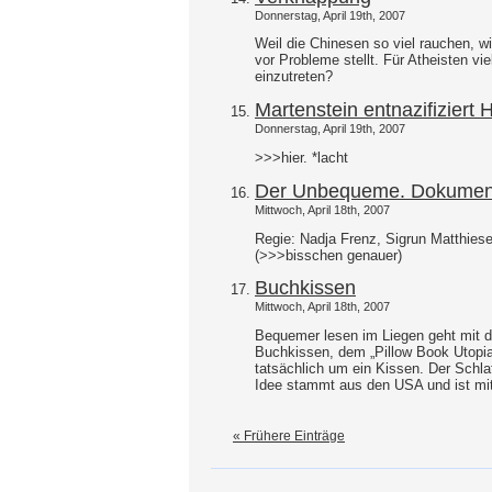
Donnerstag, April 19th, 2007
Weil die Chinesen so viel rauchen, w
vor Probleme stellt. Für Atheisten vi
einzutreten?
Martenstein entnazifiziert Hi
Donnerstag, April 19th, 2007
>>>hier. *lacht
Der Unbequeme. Dokumenta
Mittwoch, April 18th, 2007
Regie: Nadja Frenz, Sigrun Matthies
(>>>bisschen genauer)
Buchkissen
Mittwoch, April 18th, 2007
Bequemer lesen im Liegen geht mit d
Buchkissen, dem „Pillow Book Utopia
tatsächlich um ein Kissen. Der Schlaf
Idee stammt aus den USA und ist mit 
« Frühere Einträge