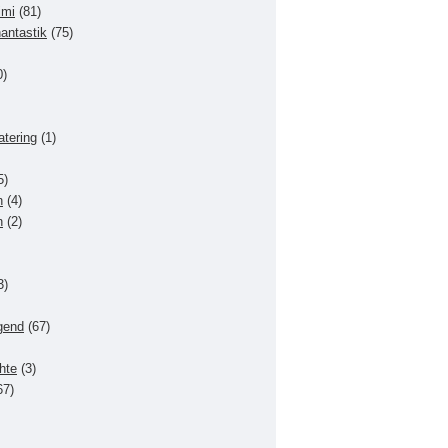
imi
(81)
hantastik
(75)
0)
atering
(1)
5)
n
(4)
n
(2)
3)
gend
(67)
hte
(3)
67)