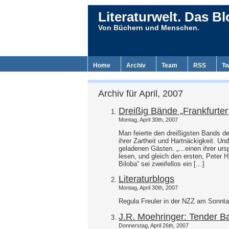
Literaturwelt. Das Bl
Von Büchern und Menschen.
Home
Archiv
Team
RSS
Tw
Archiv für April, 2007
Dreißig Bände „Frankfurter
Montag, April 30th, 2007
Man feierte den dreißigsten Bands der 
ihrer Zartheit und Hartnäckigkeit. U
geladenen Gästen. „…einen ihrer ursp
lesen, und gleich den ersten, Peter H
Biloba“ sei zweifellos ein […]
Literaturblogs
Montag, April 30th, 2007
Regula Freuler in der NZZ am Sonnta
J.R. Moehringer: Tender B
Donnerstag, April 26th, 2007