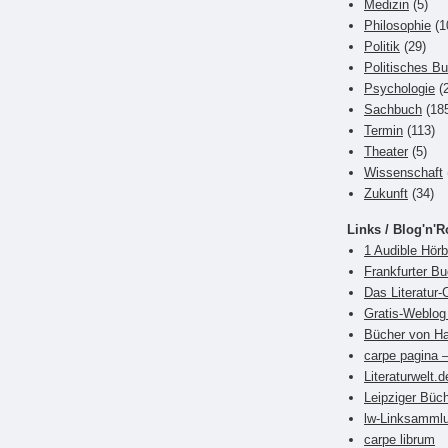
Medizin
(5)
Philosophie
(1
Politik
(29)
Politisches B
Psychologie
(2
Sachbuch
(18
Termin
(113)
Theater
(5)
Wissenschaft
Zukunft
(34)
Links / Blog'n'R
1 Audible Hör
Frankfurter 
Das Literatur-
Gratis-Weblog 
Bücher von Ha
carpe pagina –
Literaturwelt.d
Leipziger Büch
lw-Linksamml
carpe librum