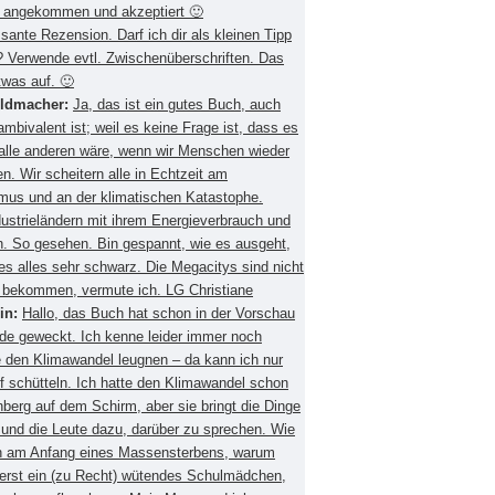
 angekommen und akzeptiert 🙂
ssante Rezension. Darf ich dir als kleinen Tipp
 Verwende evtl. Zwischenüberschriften. Das
twas auf. 🙂
eldmacher:
Ja, das ist ein gutes Buch, auch
mbivalent ist; weil es keine Frage ist, dass es
 alle anderen wäre, wenn wir Menschen wieder
. Wir scheitern alle in Echtzeit am
smus und an der klimatischen Katastophe.
ustrieländern mit ihrem Energieverbrauch und
 So gesehen. Bin gespannt, wie es ausgeht,
es alles sehr schwarz. Die Megacitys sind nicht
zu bekommen, vermute ich. LG Christiane
in:
Hallo, das Buch hat schon in der Vorschau
de geweckt. Ich kenne leider immer noch
 den Klimawandel leugnen – da kann ich nur
f schütteln. Ich hatte den Klimawandel schon
berg auf dem Schirm, aber sie bringt die Dinge
 und die Leute dazu, darüber zu sprechen. Wie
ch am Anfang eines Massensterbens, warum
 erst ein (zu Recht) wütendes Schulmädchen,