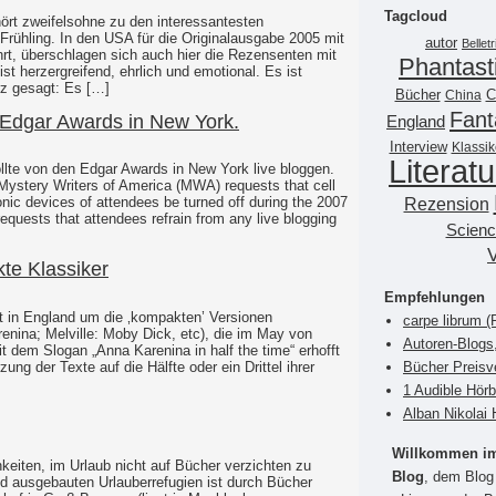
Tagcloud
ört zweifelsohne zu den interessantesten
rühling. In den USA für die Originalausgabe 2005 mit
autor
Belletr
t, überschlagen sich auch hier die Rezensenten mit
Phantast
st herzergreifend, ehrlich und emotional. Es ist
urz gesagt: Es […]
Bücher
China
C
Fant
 Edgar Awards in New York.
England
Interview
Klassik
Literatu
te von den Edgar Awards in New York live bloggen.
n: Mystery Writers of America (MWA) requests that cell
Rezension
nic devices of attendees be turned off during the 2007
quests that attendees refrain from any live blogging
Scienc
te Klassiker
Empfehlungen
it in England um die ‚kompakten’ Versionen
carpe librum 
enina; Melville: Moby Dick, etc), die im May von
Autoren-Blogs
t dem Slogan „Anna Karenina in half the time“ erhofft
Bücher Preisv
zung der Texte auf die Hälfte oder ein Drittel ihrer
1 Audible Hör
Alban Nikolai 
Willkommen im 
keiten, im Urlaub nicht auf Bücher verzichten zu
Blog
, dem Blog 
 ausgebauten Urlauberrefugien ist durch Bücher