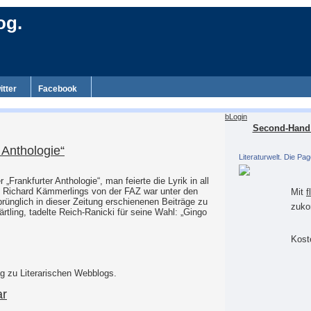
og.
itter
Facebook
bLogin
Second-Hand 
 Anthologie“
Literaturwelt. Die Pag
„Frankfurter Anthologie“, man feierte die Lyrik in all
nd Richard Kämmerlings von der FAZ war unter den
Mit
f
rünglich in dieser Zeitung erschienenen Beiträge zu
zuko
ärtling, tadelte Reich-Ranicki für seine Wahl: „Gingo
Koste
g zu Literarischen Webblogs.
ar