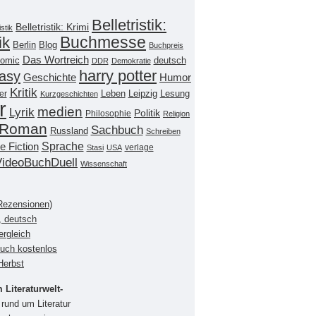
Belletristik:
Belletristik: Krimi
istik
Buchmesse
ik
Berlin
Blog
Buchpreis
Das Wortreich
omic
deutsch
DDR
Demokratie
harry potter
asy
Geschichte
Humor
Kritik
Leipzig
er
Leben
Lesung
Kurzgeschichten
r
medien
Lyrik
Politik
Philosophie
Religion
Roman
Sachbuch
Russland
Schreiben
Sprache
e Fiction
verlage
Stasi
USA
VideoBuchDuell
Wissenschaft
(Rezensionen)
, deutsch
ergleich
buch kostenlos
Herbst
Literaturwelt-
rund um Literatur