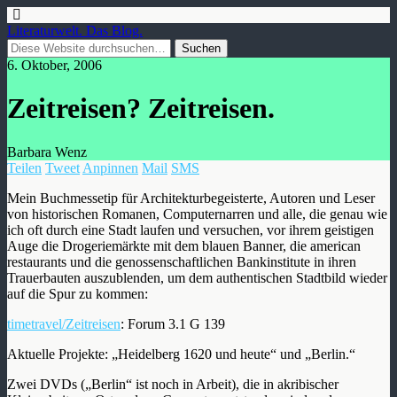
Literaturwelt. Das Blog.
6. Oktober, 2006
Zeitreisen? Zeitreisen.
Barbara Wenz
Teilen
Tweet
Anpinnen
Mail
SMS
Mein Buchmessetip für Architekturbegeisterte, Autoren und Leser
von historischen Romanen, Computernarren und alle, die genau wie
ich oft durch eine Stadt laufen und versuchen, vor ihrem geistigen
Auge die Drogeriemärkte mit dem blauen Banner, die american
restaurants und die genossenschaftlichen Bankinstitute in ihren
Trauerbauten auszublenden, um dem authentischen Stadtbild wieder
auf die Spur zu kommen:
timetravel/Zeitreisen
: Forum 3.1 G 139
Aktuelle Projekte: „Heidelberg 1620 und heute“ und „Berlin.“
Zwei DVDs („Berlin“ ist noch in Arbeit), die in akribischer