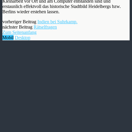
Kleinarbeit vor Ort und am Computer entstanden sind und
erstaunlich effektvoll das historische Stadtbild Heidelbergs bzw.
Berlins wieder erstehen lassen.
vorheriger Beitrag
Indien bei Suhrkamp.
nächster Beitrag
Rätselfragen
Zum Seitenanfang
Mobil
Desktop