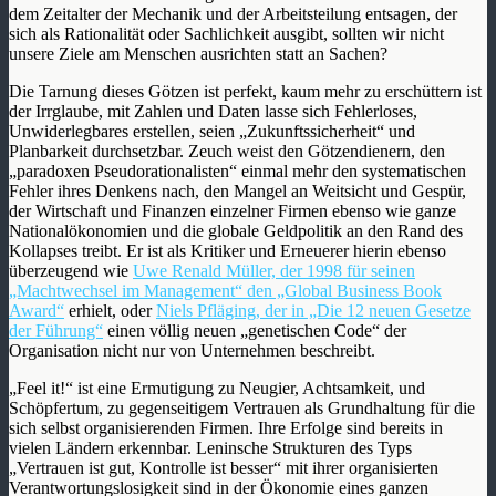
dem Zeitalter der Mechanik und der Arbeitsteilung entsagen, der
sich als Rationalität oder Sachlichkeit ausgibt, sollten wir nicht
unsere Ziele am Menschen ausrichten statt an Sachen?
Die Tarnung dieses Götzen ist perfekt, kaum mehr zu erschüttern ist
der Irrglaube, mit Zahlen und Daten lasse sich Fehlerloses,
Unwiderlegbares erstellen, seien „Zukunftssicherheit“ und
Planbarkeit durchsetzbar. Zeuch weist den Götzendienern, den
„paradoxen Pseudorationalisten“ einmal mehr den systematischen
Fehler ihres Denkens nach, den Mangel an Weitsicht und Gespür,
der Wirtschaft und Finanzen einzelner Firmen ebenso wie ganze
Nationalökonomien und die globale Geldpolitik an den Rand des
Kollapses treibt. Er ist als Kritiker und Erneuerer hierin ebenso
überzeugend wie
Uwe Renald Müller, der 1998 für seinen
„Machtwechsel im Management“ den „Global Business Book
Award“
erhielt, oder
Niels Pfläging, der in „Die 12 neuen Gesetze
der Führung“
einen völlig neuen „genetischen Code“ der
Organisation nicht nur von Unternehmen beschreibt.
„Feel it!“ ist eine Ermutigung zu Neugier, Achtsamkeit, und
Schöpfertum, zu gegenseitigem Vertrauen als Grundhaltung für die
sich selbst organisierenden Firmen. Ihre Erfolge sind bereits in
vielen Ländern erkennbar. Leninsche Strukturen des Typs
„Vertrauen ist gut, Kontrolle ist besser“ mit ihrer organisierten
Verantwortungslosigkeit sind in der Ökonomie eines ganzen