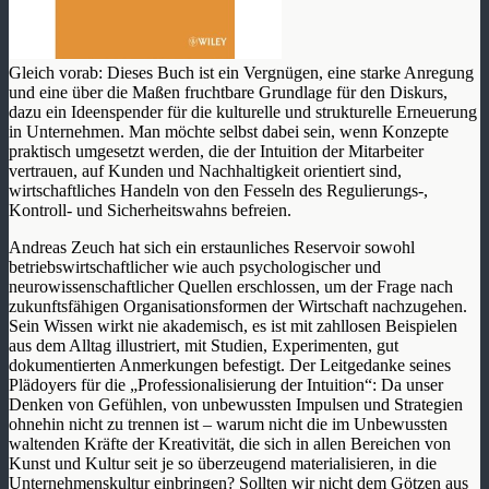
Gleich vorab: Dieses Buch ist ein Vergnügen, eine starke Anregung
und eine über die Maßen fruchtbare Grundlage für den Diskurs,
dazu ein Ideenspender für die kulturelle und strukturelle Erneuerung
in Unternehmen. Man möchte selbst dabei sein, wenn Konzepte
praktisch umgesetzt werden, die der Intuition der Mitarbeiter
vertrauen, auf Kunden und Nachhaltigkeit orientiert sind,
wirtschaftliches Handeln von den Fesseln des Regulierungs-,
Kontroll- und Sicherheitswahns befreien.
Andreas Zeuch hat sich ein erstaunliches Reservoir sowohl
betriebswirtschaftlicher wie auch psychologischer und
neurowissenschaftlicher Quellen erschlossen, um der Frage nach
zukunftsfähigen Organisationsformen der Wirtschaft nachzugehen.
Sein Wissen wirkt nie akademisch, es ist mit zahllosen Beispielen
aus dem Alltag illustriert, mit Studien, Experimenten, gut
dokumentierten Anmerkungen befestigt. Der Leitgedanke seines
Plädoyers für die „Professionalisierung der Intuition“: Da unser
Denken von Gefühlen, von unbewussten Impulsen und Strategien
ohnehin nicht zu trennen ist – warum nicht die im Unbewussten
waltenden Kräfte der Kreativität, die sich in allen Bereichen von
Kunst und Kultur seit je so überzeugend materialisieren, in die
Unternehmenskultur einbringen? Sollten wir nicht dem Götzen aus