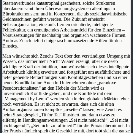
Staatenverbundes katastrophal gescheitert, solche Strukturen
überdauern samt ihren Überwachungssystemen allerdings in
Bürokratiemonstern und in Konzernen, die als sozialdarwinistische
Geldmaschinen geführt werden. Die Zukunft erheischt
Selbstorganisation, eine aufs Lernen orientierte, intelligente
Fehlerkultur, ein ermutigendes Arbeitsumfeld für den Einzelnen –
Voraussetzungen für nachhaltig und organisch wachsende Firmen.
Andreas Zeuch liefert einige rasch umzusetzende Hilfen für den
Einstieg.
Man wünschte sich Zeuchs Text über den verständigen Umgang mit
Wissen, das immer mehr Nicht-Wissen erzeugt, über die desto
wichtigere Kraft der Intuition, man wünschte sich dieses intelligente
Arbeitsbuch künftig erweitert und fortgeführt um ausführlichere und
tiefer gehende Betrachtungen zum Konfliktgeschehen und zu einer
neuen Konfliktkultur. Auch in Unternehmen ohne „paradoxe
Pseudorationalisten“ an den Hebeln der Macht wird es
unvermeidlich Konflikte geben, und die Konflikte mit dem
„Management by Lenin“ werden sich in den globalen Märkten eher
noch verstärken. Es ist nicht zu erwarten, dass sich die alten
Aufbauorganisationen kampflos „resetten“ lassen, wie Zeuch es
beim Strategiespiel „Tit for Tat“ illustriert und dann etwas zu
eilfertig in Handlungsanweisungen „Sei nicht neidisch!“, „Sei nicht
nachtragend!“, „Sei nicht zu raffiniert!“ für die Praxis übernimmt. In
der Praxis nämlich spielt die Geschichte mit, dort tobt sich die ganze