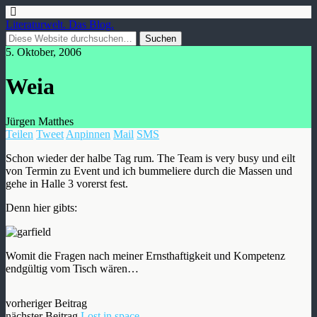
Literaturwelt. Das Blog.
5. Oktober, 2006
Weia
Jürgen Matthes
Teilen
Tweet
Anpinnen
Mail
SMS
Schon wieder der halbe Tag rum. The Team is very busy und eilt
von Termin zu Event und ich bummeliere durch die Massen und
gehe in Halle 3 vorerst fest.
Denn hier gibts:
Womit die Fragen nach meiner Ernsthaftigkeit und Kompetenz
endgültig vom Tisch wären…
vorheriger Beitrag
nächster Beitrag
Lost in space