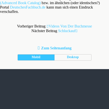
(Advanced Book Catalog)
bzw. im ähnlichen (oder identischen?)
Portal
DeutschesFachbuch.de
kann man sich einen Eindruck
verschaffen.
Vorheriger Beitrag
Videos Von Der Buchmesse
Nächster Beitrag
Schluckauf
Zum Seitenanfang
Mobil
Desktop