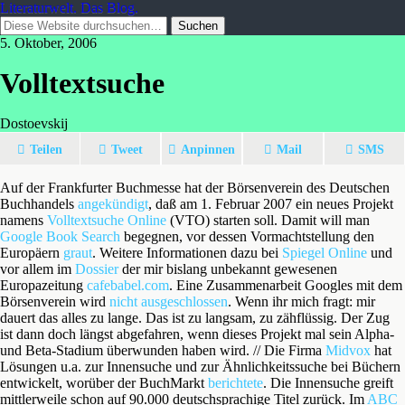
Literaturwelt. Das Blog.
5. Oktober, 2006
Volltextsuche
Dostoevskij
Teilen
Tweet
Anpinnen
Mail
SMS
Auf der Frankfurter Buchmesse hat der Börsenverein des Deutschen
Buchhandels
angekündigt
, daß am 1. Februar 2007 ein neues Projekt
namens
Volltextsuche Online
(VTO) starten soll. Damit will man
Google Book Search
begegnen, vor dessen Vormachtstellung den
Europäern
graut
. Weitere Informationen dazu bei
Spiegel Online
und
vor allem im
Dossier
der mir bislang unbekannt gewesenen
Europazeitung
cafebabel.com
. Eine Zusammenarbeit Googles mit dem
Börsenverein wird
nicht ausgeschlossen
. Wenn ihr mich fragt: mir
dauert das alles zu lange. Das ist zu langsam, zu zähflüssig. Der Zug
ist dann doch längst abgefahren, wenn dieses Projekt mal sein Alpha-
und Beta-Stadium überwunden haben wird. // Die Firma
Midvox
hat
Lösungen u.a. zur Innensuche und zur Ähnlichkeitssuche bei Büchern
entwickelt, worüber der BuchMarkt
berichtete
. Die Innensuche greift
mittlerweile schon auf 90.000 deutschsprachige Titel zurück. Im
ABC