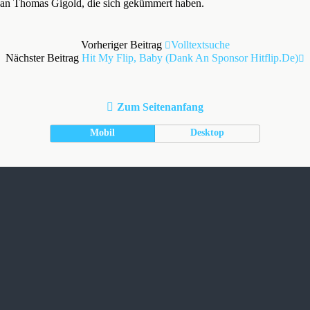
an Thomas Gigold, die sich gekümmert haben.
Vorheriger Beitrag
Volltextsuche
Nächster Beitrag
Hit My Flip, Baby (Dank An Sponsor Hitflip.de)
Zum Seitenanfang
Mobil
Desktop