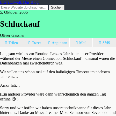
Literaturwelt. Das Blog.
5. Oktober, 2006
Schluckauf
Oliver Gassner
Teilen
Tweet
Anpinnen
Mail
SMS
Langsam wird es zur Routine. Letztes Jahr hatte unser Provider
während der Messe einen Connection-Schluckauf – diesmal waren die
Datenbanken mal zwischendurch weg.
Wir stellen uns schon mal auf den halbtägigen Timeout im nächsten
Jahr ein….
Amor fati…
(Ein anderer Provider wäre dann wahrscheinlich den ganzen Tag
offline 😉 )
Sorry und wir hoffen wir haben unsere technikpanne für dieses Jahr
hinter uns. Danke an Messe-Teamer Mike Schnoor von Sevenload und