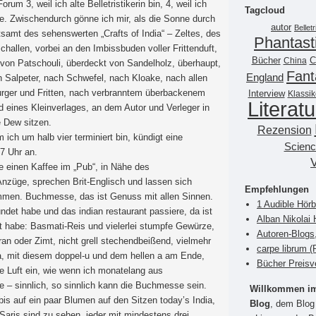
um 3, weil ich alte Belletristikerin bin, 4, weil ich
Tagcloud
e. Zwischendurch gönne ich mir, als die Sonne durch
autor
Belletr
amt des sehenswerten „Crafts of India“ – Zeltes, des
Phantast
hallen, vorbei an den Imbissbuden voller Frittenduft,
Bücher
China
C
von Patschouli, überdeckt von Sandelholz, überhaupt,
Fant
England
 Salpeter, nach Schwefel, nach Kloake, nach allen
urger und Fritten, nach verbranntem überbackenem
Interview
Klassik
Literatu
 eines Kleinverlages, an dem Autor und Verleger in
e Dew sitzen.
Rezension
ch um halb vier terminiert bin, kündigt eine
Scienc
7 Uhr an.
e einen Kaffee im „Pub“, in Nähe des
Anzüge, sprechen Brit-Englisch und lassen sich
Empfehlungen
mmen. Buchmesse, das ist Genuss mit allen Sinnen.
1 Audible Hör
ndet habe und das indian restaurant passiere, da ist
Alban Nikolai 
et habe: Basmati-Reis und vielerlei stumpfe Gewürze,
Autoren-Blogs
an oder Zimt, nicht grell stechendbeißend, vielmehr
carpe librum 
a, mit diesem doppel-u und dem hellen a am Ende,
Bücher Preisv
die Luft ein, wie wenn ich monatelang aus
e – sinnlich, so sinnlich kann die Buchmesse sein.
Willkommen im 
bis auf ein paar Blumen auf den Sitzen today’s India,
Blog
, dem Blog 
 Saris sind zu sehen, jeder mit mindestens drei