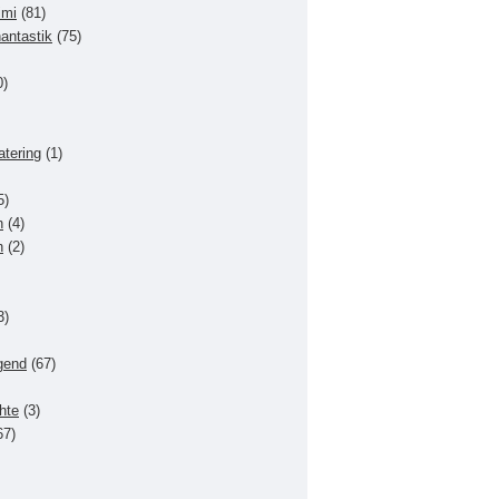
imi
(81)
hantastik
(75)
0)
atering
(1)
5)
n
(4)
n
(2)
3)
gend
(67)
hte
(3)
67)