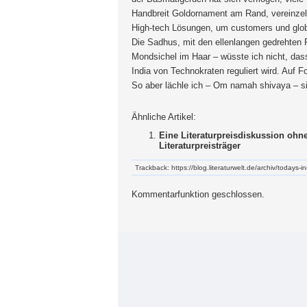
Handbreit Goldornament am Rand, vereinzel
High-tech Lösungen, um customers und globa
Die Sadhus, mit den ellenlangen gedrehten F
Mondsichel im Haar – wüsste ich nicht, dass
India von Technokraten reguliert wird. Auf F
So aber lächle ich – Om namah shivaya – s
Ähnliche Artikel:
Eine Literaturpreisdiskussion ohne
Literaturpreisträger
Trackback: https://blog.literaturwelt.de/archiv/todays-
Kommentarfunktion geschlossen.