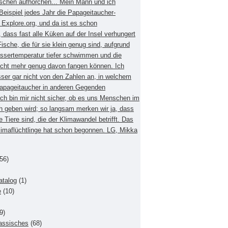
schen aufhorchen... Mein Mann und ich
eispiel jedes Jahr die Papageitaucher-
xplore.org, und da ist es schon
dass fast alle Küken auf der Insel verhungert
Fische, die für sie klein genug sind, aufgrund
ssertemperatur tiefer schwimmen und die
nicht mehr genug davon fangen können. Ich
sser gar nicht von den Zahlen an, in welchem
apageitaucher in anderen Gegenden
Ich bin mir nicht sicher, ob es uns Menschen im
h geben wird; so langsam merken wir ja, dass
e Tiere sind, die der Klimawandel betrifft. Das
Klimaflüchtlinge hat schon begonnen. LG, Mikka
56)
atalog
(1)
e
(10)
9)
lassisches
(68)