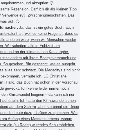
 angekommen und akzeptiert 🙂
ssante Rezension. Darf ich dir als kleinen Tipp
 Verwende evtl. Zwischenüberschriften. Das
twas auf. 🙂
eldmacher:
Ja, das ist ein gutes Buch, auch
mbivalent ist; weil es keine Frage ist, dass es
 alle anderen wäre, wenn wir Menschen wieder
. Wir scheitern alle in Echtzeit am
smus und an der klimatischen Katastophe.
ustrieländern mit ihrem Energieverbrauch und
 So gesehen. Bin gespannt, wie es ausgeht,
es alles sehr schwarz. Die Megacitys sind nicht
zu bekommen, vermute ich. LG Christiane
in:
Hallo, das Buch hat schon in der Vorschau
de geweckt. Ich kenne leider immer noch
 den Klimawandel leugnen – da kann ich nur
f schütteln. Ich hatte den Klimawandel schon
berg auf dem Schirm, aber sie bringt die Dinge
 und die Leute dazu, darüber zu sprechen. Wie
ch am Anfang eines Massensterbens, warum
 erst ein (zu Recht) wütendes Schulmädchen,