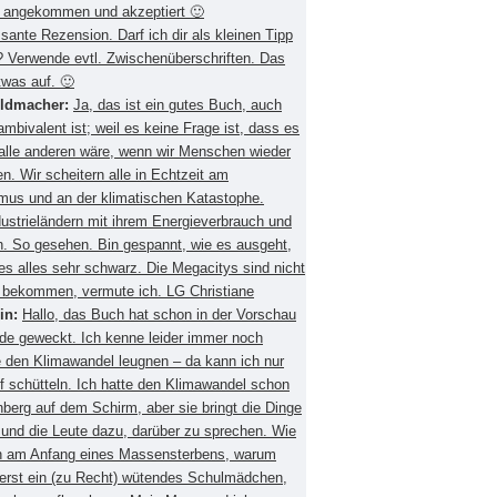
 angekommen und akzeptiert 🙂
ssante Rezension. Darf ich dir als kleinen Tipp
 Verwende evtl. Zwischenüberschriften. Das
twas auf. 🙂
eldmacher:
Ja, das ist ein gutes Buch, auch
mbivalent ist; weil es keine Frage ist, dass es
 alle anderen wäre, wenn wir Menschen wieder
. Wir scheitern alle in Echtzeit am
smus und an der klimatischen Katastophe.
ustrieländern mit ihrem Energieverbrauch und
 So gesehen. Bin gespannt, wie es ausgeht,
es alles sehr schwarz. Die Megacitys sind nicht
zu bekommen, vermute ich. LG Christiane
in:
Hallo, das Buch hat schon in der Vorschau
de geweckt. Ich kenne leider immer noch
 den Klimawandel leugnen – da kann ich nur
f schütteln. Ich hatte den Klimawandel schon
berg auf dem Schirm, aber sie bringt die Dinge
 und die Leute dazu, darüber zu sprechen. Wie
ch am Anfang eines Massensterbens, warum
 erst ein (zu Recht) wütendes Schulmädchen,