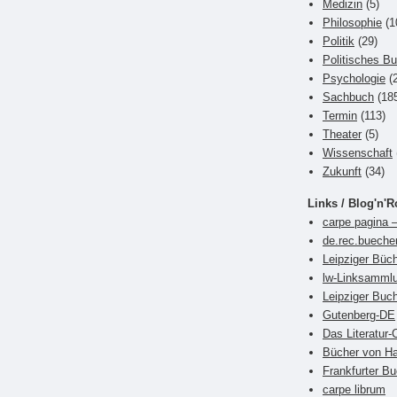
Medizin
(5)
Philosophie
(1
Politik
(29)
Politisches B
Psychologie
(2
Sachbuch
(18
Termin
(113)
Theater
(5)
Wissenschaft
Zukunft
(34)
Links / Blog'n'R
carpe pagina –
de.rec.bueche
Leipziger Büch
lw-Linksamml
Leipziger Bu
Gutenberg-DE
Das Literatur-
Bücher von Ha
Frankfurter 
carpe librum