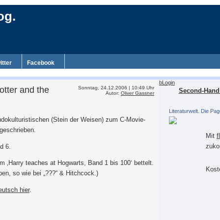
og.
itter
Facebook
bLogin
otter and the
Sonntag, 24.12.2006 | 10:49 Uhr
Second-Hand 
Autor:
Oliver Gassner
Literaturwelt. Die Pag
udokulturistischen (Stein der Weisen) zum C-Movie-
rgeschrieben.
Mit
f
zuko
d 6.
um ‚Harry teaches at Hogwarts, Band 1 bis 100‘ bettelt.
Koste
eben, so wie bei „???“ & Hitchcock.)
eutsch hier
.