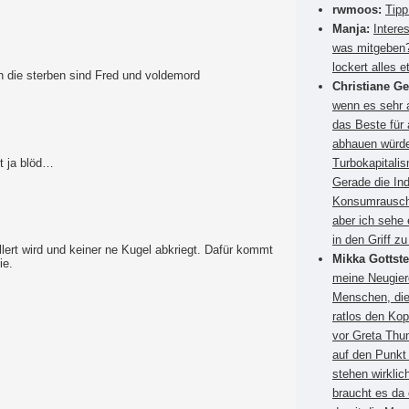
rwmoos:
Tipp
Manja:
Intere
was mitgeben?
lockert alles e
 die sterben sind Fred und voldemord
Christiane G
wenn es sehr a
das Beste für
abhauen würden
t ja blöd…
Turbokapitali
Gerade die Ind
Konsumrausch.
aber ich sehe 
in den Griff 
llert wird und keiner ne Kugel abkriegt. Dafür kommt
Mikka Gottste
ie.
meine Neugier
Menschen, die
ratlos den Kop
vor Greta Thun
auf den Punkt
stehen wirkli
braucht es da