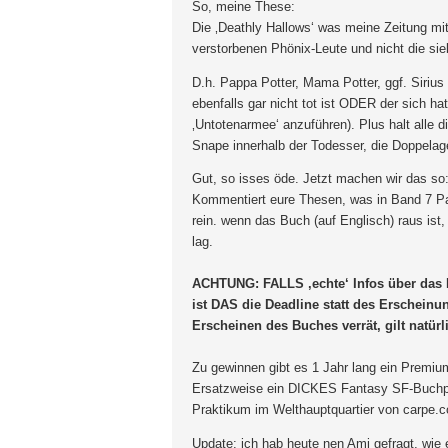
So, meine These:
Die ‚Deathly Hallows‘ was meine Zeitung mit 
verstorbenen Phönix-Leute und nicht die si
D.h. Pappa Potter, Mama Potter, ggf. Sirius (
ebenfalls gar nicht tot ist ODER der sich hat
‚Untotenarmee‘ anzuführen). Plus halt alle di
Snape innerhalb der Todesser, die Doppelag
Gut, so isses öde. Jetzt machen wir das so
Kommentiert eure Thesen, was in Band 7 Pas
rein. wenn das Buch (auf Englisch) raus ist
lag.
ACHTUNG: FALLS ‚echte‘ Infos über das
ist DAS die Deadline statt des Erschein
Erscheinen des Buches verrät, gilt natürl
Zu gewinnen gibt es 1 Jahr lang ein Premiu
Ersatzweise ein DICKES Fantasy SF-Buchpak
Praktikum im Welthauptquartier von carpe.com
Update: ich hab heute nen Ami gefragt, wie 