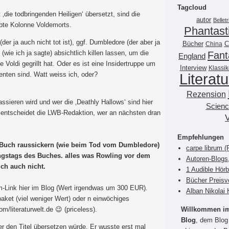
Tagcloud
‚die todbringenden Heiligen‘ übersetzt, sind die
autor
Belletr
ebte Kolonne Voldemorts.
Phantast
der ja auch nicht tot ist), ggf. Dumbledore (der aber ja
Bücher
China
C
 (wie ich ja sagte) absichtlich killen lassen, um die
Fant
England
e Voldi gegrillt hat. Oder es ist eine Insidertruppe um
Interview
Klassik
enten sind. Watt weiss ich, oder?
Literatu
:
Rezension
sieren wird und wer die ‚Deathly Hallows‘ sind hier
Scienc
, entscheidet die LWB-Redaktion, wer an nächsten dran
Empfehlungen
 Buch raussickern (wie beim Tod vom Dumbledore)
carpe librum 
ungstags des Buches. alles was Rowling vor dem
Autoren-Blogs
ich auch nicht.
1 Audible Hör
Bücher Preisv
m-Link hier im Blog (Wert irgendwas um 300 EUR).
Alban Nikolai 
et (viel weniger Wert) oder n einwöchiges
Willkommen im 
/literaturwelt.de 😉 (priceless).
Blog
, dem Blog 
er den Titel übersetzen würde. Er wusste erst mal