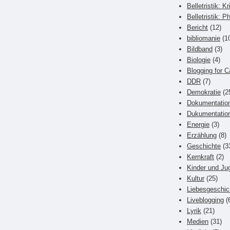
Belletristik: Kr
Belletristik: P
Bericht
(12)
bibliomanie
(1
Bildband
(3)
Biologie
(4)
Blogging for C
DDR
(7)
Demokratie
(2
Dokumentatio
Dukumentatio
Energie
(3)
Erzählung
(8)
Geschichte
(3
Kernkraft
(2)
Kinder und Ju
Kultur
(25)
Liebesgeschic
Liveblogging
(
Lyrik
(21)
Medien
(31)