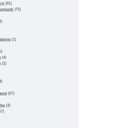
imi
(81)
hantastik
(75)
0)
atering
(1)
5)
n
(4)
n
(2)
3)
gend
(67)
hte
(3)
67)