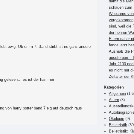
damit die Men
schauen zum B
Webcams von E
vorgekommen, 
sind, weil die 
der höhren Wa
Eltern daher 
fange jetzt be
 lebt ewig. Ob er im 7. Band stirbt ist ne ganz andere
Ausmaß die P
aussterben... 
Jahr 2100 noc
es nicht nur di
Zeitalter der 
rtig gelesen… es ist der hammer
Kategorien
Allgemein
(1.6
Altern
(3)
Ausstellungsk
 von harry potter band 7 eig auf deutsch raus
Autobiographi
Ökologie
(9)
Belletristik
(39
Belletristik: K