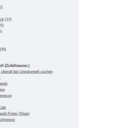
0)
uch
(13)
5)
5)
(30)
oll (Zufallsausw.)
 überall bei Literaturwelt suchen
r
erlei
ung
chmesse
Café
rold Pinter (Shop)
Buchmesse