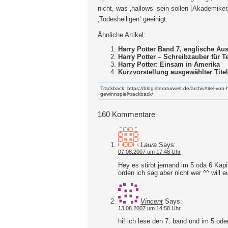
nicht, was ‚hallows‘ sein sollen [Akademiker,
‚Todesheiligen‘ geeinigt.
Ähnliche Artikel:
Harry Potter Band 7, englische Au
Harry Potter – Schreibzauber für 
Harry Potter: Einsam in Amerika
Kurzvorstellung ausgewählter Titel
Trackback: https://blog.literaturwelt.de/archiv/titel-von
gewinnspiel/trackback/
160 Kommentare
Laura
Says:
07.08.2007 um 17:48 Uhr
Hey es stirbt jemand im 5 oda 6 Kapi
orden ich sag aber nicht wer ^^ will
Vincent
Says:
13.08.2007 um 14:58 Uhr
hi! ich lese den 7. band und im 5 ode