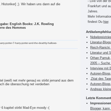
- Live von der 
 Historiker] ;). Wir haben uns dann auf die
Frankfurt und a
Jahres.
Mehr Informati
findest Du
hier
.
sgabe: English Books: J.K. Rowling
Terre des Hommes
Artikelempfehl
Nobelpreisträ
Literatur-Blog
-harry-potter-7-harry-potter-and-the-deathly-hallows-
Reich-Ranicki 
Literatur und 
Orhan Pamuk, 
2005 – Suche 
Interview mit 
Autoren-Blogs
‚Zitat des Tag
tel (weiß net mehr genau) es stirbt jemand aus dem
Autoren-Blogs,
 euch die überaschung net verderben
Andreas klein
Letzte Komment
Impressionen
r 6 kapitel stirbt Mad-Eye moody:-(
Blogger, kann