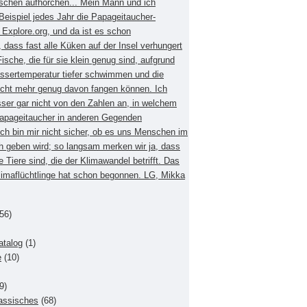
schen aufhorchen... Mein Mann und ich
eispiel jedes Jahr die Papageitaucher-
xplore.org, und da ist es schon
dass fast alle Küken auf der Insel verhungert
Fische, die für sie klein genug sind, aufgrund
ssertemperatur tiefer schwimmen und die
nicht mehr genug davon fangen können. Ich
sser gar nicht von den Zahlen an, in welchem
apageitaucher in anderen Gegenden
Ich bin mir nicht sicher, ob es uns Menschen im
h geben wird; so langsam merken wir ja, dass
e Tiere sind, die der Klimawandel betrifft. Das
Klimaflüchtlinge hat schon begonnen. LG, Mikka
56)
atalog
(1)
e
(10)
9)
lassisches
(68)