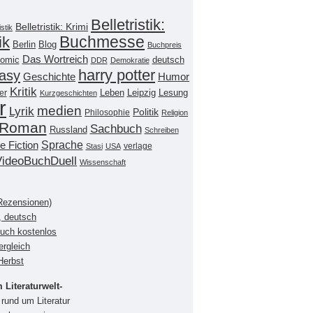
Belletristik:
Belletristik: Krimi
istik
Buchmesse
ik
Berlin
Blog
Buchpreis
Das Wortreich
omic
deutsch
DDR
Demokratie
harry potter
asy
Geschichte
Humor
Kritik
Leipzig
er
Leben
Lesung
Kurzgeschichten
r
medien
Lyrik
Politik
Philosophie
Religion
Roman
Sachbuch
Russland
Schreiben
Sprache
e Fiction
verlage
Stasi
USA
VideoBuchDuell
Wissenschaft
(Rezensionen)
, deutsch
buch kostenlos
ergleich
Herbst
Literaturwelt-
rund um Literatur