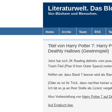
Literaturwelt. Das Bl
Von Büchern und Menschen.
Home
Archiv
Team
RSS
Tw
Titel von Harry Potter 7: Harry P
Deathly Hallows (Gewinnspiel)
Jetzt hat sich JK Rowling definitiv vom pse
Trash-Titel (Plan 9 from Outer Space) runte
Hoffen wir, dass Band 7 besser wird als Ban
(Oder es ist ihr Trick, dass nachher keiner 
Ich tät es ja an Ihrer Stelle als Lizenz verg
Also Vorbestellung von
Harry Potter 7 auf D
Auf Englisch hier.