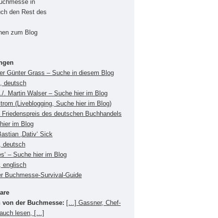
Buchmesse in
uch den Rest des
onen zum Blog
ungen
ger Günter Grass – Suche in diesem Blog
s, deutsch
./. Martin Walser – Suche hier im Blog
Strom (Liveblogging, Suche hier im Blog)
Friedenspreis des deutschen Buchhandels
hier im Blog
Bastian ‚Dativ‘ Sick
, deutsch
es‘ – Suche hier im Blog
 englisch
er Buchmesse-Survival-Guide
are
 von der Buchmesse:
[…] Gassner, Chef-
 auch lesen, […]