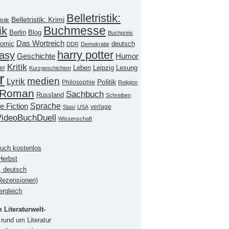
Belletristik:
Belletristik: Krimi
istik
Buchmesse
ik
Berlin
Blog
Buchpreis
Das Wortreich
omic
deutsch
DDR
Demokratie
harry potter
asy
Geschichte
Humor
Kritik
Leipzig
er
Leben
Lesung
Kurzgeschichten
r
medien
Lyrik
Politik
Philosophie
Religion
Roman
Sachbuch
Russland
Schreiben
Sprache
e Fiction
verlage
Stasi
USA
VideoBuchDuell
Wissenschaft
buch kostenlos
Herbst
, deutsch
(Rezensionen)
ergleich
Literaturwelt-
rund um Literatur