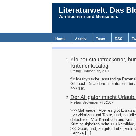
Literaturwelt. Das Bl
Von Büchern und Menschen.
Home
Archiv
Team
RSS
Tw
Kleiner staubtrockener, hu
Kriterienkatalog
Freitag, Oktober 5th, 2007
für idealtypische, anständige Reze
Gilt auch für andere Literaturen. Be
>>>hier.
Der Alligator macht Urlaub
Freitag, September 7th, 2007
>>>Mal wieder! Aber es gibt Ersatza
, >>>Notizen und Texte, und, natürli
detectives. Viel Krimibuch und Krimif
Krimineuigkeiten beim >>>Krimiblog,
>>>Georg und, zu guter Letzt, viele 
Henrike […]