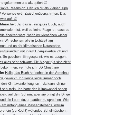
 angekommen und akzeptiert 🙂
ssante Rezension. Darf ich dir als kleinen Tipp
 Verwende evtl. Zwischenüberschriften. Das
twas auf. 🙂
eldmacher:
Ja, das ist ein gutes Buch, auch
mbivalent ist; weil es keine Frage ist, dass es
 alle anderen wäre, wenn wir Menschen wieder
. Wir scheitern alle in Echtzeit am
smus und an der klimatischen Katastophe.
ustrieländern mit ihrem Energieverbrauch und
 So gesehen. Bin gespannt, wie es ausgeht,
es alles sehr schwarz. Die Megacitys sind nicht
zu bekommen, vermute ich. LG Christiane
in:
Hallo, das Buch hat schon in der Vorschau
de geweckt. Ich kenne leider immer noch
 den Klimawandel leugnen – da kann ich nur
f schütteln. Ich hatte den Klimawandel schon
berg auf dem Schirm, aber sie bringt die Dinge
 und die Leute dazu, darüber zu sprechen. Wie
ch am Anfang eines Massensterbens, warum
 erst ein (zu Recht) wütendes Schulmädchen,