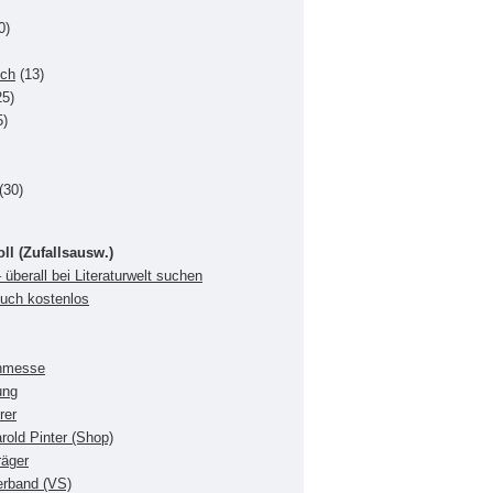
0)
uch
(13)
5)
5)
(30)
oll (Zufallsausw.)
 überall bei Literaturwelt suchen
buch kostenlos
chmesse
ung
rer
rold Pinter (Shop)
räger
verband (VS)