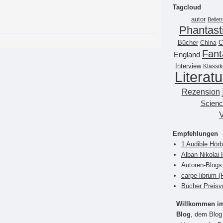
Tagcloud
autor
Belletr
Phantast
Bücher
China
C
Fant
England
Interview
Klassik
Literatu
Rezension
Scienc
Empfehlungen
1 Audible Hör
Alban Nikolai 
Autoren-Blogs
carpe librum 
Bücher Preisv
Willkommen im 
Blog
, dem Blog 