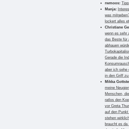
rwmoos:
Tipp
Manja:
Intere
was mitgeben?
lockert alles e
Christiane G
wenn es sehr a
das Beste für
abhauen würden
Turbokapitali
Gerade die Ind
Konsumrausch.
aber ich sehe 
in den Griff 
Mikka Gottste
meine Neugier
Menschen, die
ratlos den Kop
vor Greta Thun
auf den Punkt
stehen wirkli
braucht es da