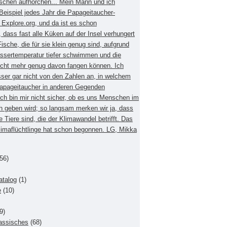
schen aufhorchen... Mein Mann und ich
eispiel jedes Jahr die Papageitaucher-
xplore.org, und da ist es schon
dass fast alle Küken auf der Insel verhungert
Fische, die für sie klein genug sind, aufgrund
ssertemperatur tiefer schwimmen und die
nicht mehr genug davon fangen können. Ich
sser gar nicht von den Zahlen an, in welchem
apageitaucher in anderen Gegenden
Ich bin mir nicht sicher, ob es uns Menschen im
h geben wird; so langsam merken wir ja, dass
e Tiere sind, die der Klimawandel betrifft. Das
Klimaflüchtlinge hat schon begonnen. LG, Mikka
56)
atalog
(1)
e
(10)
9)
lassisches
(68)