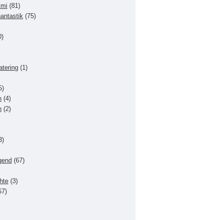
imi
(81)
hantastik
(75)
0)
atering
(1)
5)
n
(4)
n
(2)
3)
gend
(67)
hte
(3)
67)