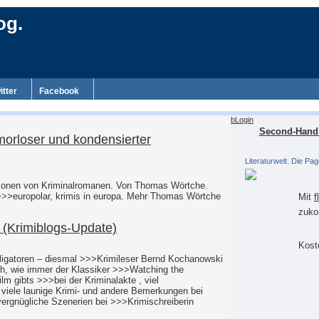
og.
itter
Facebook
bLogin
Second-Hand 
morloser und kondensierter
Literaturwelt. Die Pag
nsionen von Kriminalromanen. Von Thomas Wörtche.
i >>>europolar, krimis in europa. Mehr Thomas Wörtche
Mit
f
zuko
. (Krimiblogs-Update)
Koste
lligatoren – diesmal >>>Krimileser Bernd Kochanowski
ch, wie immer der Klassiker >>>Watching the
ilm gibts >>>bei der Kriminalakte , viel
 viele launige Krimi- und andere Bemerkungen bei
vergnügliche Szenerien bei >>>Krimischreiberin