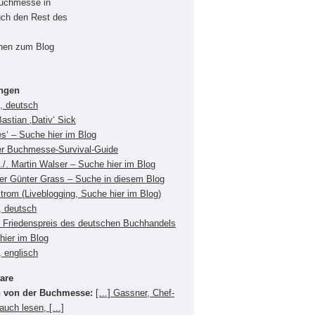
Buchmesse in
uch den Rest des
onen zum Blog
ungen
s, deutsch
Bastian ‚Dativ‘ Sick
es‘ – Suche hier im Blog
er Buchmesse-Survival-Guide
./. Martin Walser – Suche hier im Blog
ger Günter Grass – Suche in diesem Blog
Strom (Liveblogging, Suche hier im Blog)
, deutsch
Friedenspreis des deutschen Buchhandels
hier im Blog
 englisch
are
 von der Buchmesse:
[…] Gassner, Chef-
 auch lesen, […]