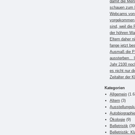
damit die Men
schauen zum B
Webcams von E
vorgekommen, 
sind, weil die 
der höhren Wa
Eltern daher 
fange jetzt be
Ausmaß die P
aussterben... 
Jahr 2100 noc
es nicht nur di
Zeitalter der 
Kategorien
Allgemein
(1.6
Altern
(3)
Ausstellungsk
Autobiographi
Ökologie
(9)
Belletristik
(39
Belletristik: K