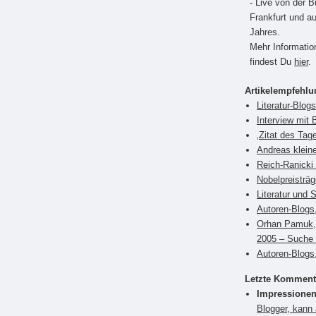
- Live von der 
Frankfurt und a
Jahres.
Mehr Informati
findest Du
hier
.
Artikelempfehl
Literatur-Blog
Interview mit 
‚Zitat des Tag
Andreas klein
Reich-Ranicki 
Nobelpreisträ
Literatur und 
Autoren-Blogs
Orhan Pamuk, 
2005 – Suche 
Autoren-Blogs,
Letzte Komment
Impressionen
Blogger, kann