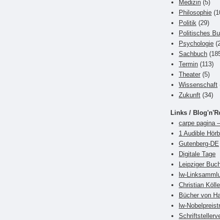
Medizin
(5)
Philosophie
(1
Politik
(29)
Politisches B
Psychologie
(2
Sachbuch
(18
Termin
(113)
Theater
(5)
Wissenschaft
Zukunft
(34)
Links / Blog'n'R
carpe pagina –
1 Audible Hör
Gutenberg-DE
Digitale Tage
Leipziger Bu
lw-Linksamml
Christian Kölle
Bücher von Ha
lw-Nobelpreist
Schriftsteller