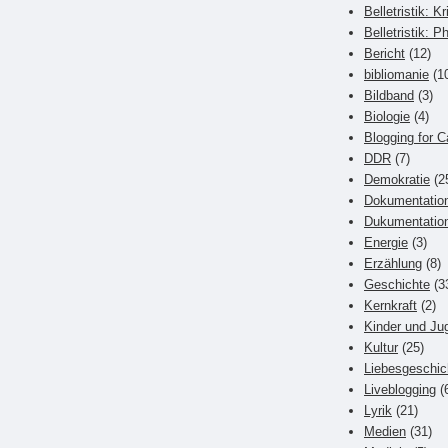
Belletristik: Kr
Belletristik: P
Bericht
(12)
bibliomanie
(1
Bildband
(3)
Biologie
(4)
Blogging for C
DDR
(7)
Demokratie
(2
Dokumentatio
Dukumentatio
Energie
(3)
Erzählung
(8)
Geschichte
(3
Kernkraft
(2)
Kinder und Ju
Kultur
(25)
Liebesgeschic
Liveblogging
(
Lyrik
(21)
Medien
(31)