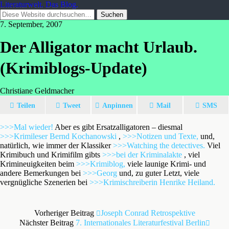
Literaturwelt. Das Blog.
7. September, 2007
Der Alligator macht Urlaub.
(Krimiblogs-Update)
Christiane Geldmacher
Teilen
Tweet
Anpinnen
Mail
SMS
>>>Mal wieder!
Aber es gibt Ersatzalligatoren – diesmal
>>>Krimileser Bernd Kochanowski
,
>>>Notizen und Texte,
und,
natürlich, wie immer der Klassiker
>>>Watching the detectives.
Viel
Krimibuch und Krimifilm gibts
>>>bei der Kriminalakte
, viel
Krimineuigkeiten beim
>>>Krimiblog,
viele launige Krimi- und
andere Bemerkungen bei
>>>Georg
und, zu guter Letzt, viele
vergnügliche Szenerien bei
>>>Krimischreiberin Henrike Heiland.
Vorheriger Beitrag
Joseph Conrad Retrospektive
Nächster Beitrag
7. Internationales Literaturfestival Berlin