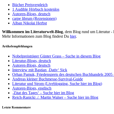
Bücher Preisvergleich
1 Audible Hörbuch kostenlos
Autoren-Blogs, deutsch
carpe librum (Rezensionen)
Alban Nikolai Herbst
Willkommen im Literaturwelt-Blog
, dem Blog rund um Literatur -
Mehr Informationen zum Blog findest Du
hier
.
Artikelempfehlungen
Nobelpreisträger Günter Grass – Suche in diesem Blog
Literatur-Blogs, deutsch
Autoren-Blogs, deutsch
Interview mit Bastian ‚Dativ‘ Sick
Orhan Pamuk, Friedenspreis des deutschen Buchhandels 2005 
Andreas kleiner Buchmesse-Survival-Guide
Literatur und Strom (Liveblogging, Suche hier im Blog)
Autoren-Blogs, englisch
‚Zitat des Tages‘ – Suche hier im Blog
Reich-Ranicki ./. Martin Walser – Suche hier im Blog
Letzte Kommentare