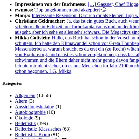
Impressionen von der Buchmesse:
[…] Gassner, Chef-Blogge
rwmoos:
Tipp angekommen und akzeptiert 🙂
Manja:
Interessante Rezension. Darf ich dir als kleinen Tipp 
Christiane Geldmacher:
Ja, das ist ein gutes Buch, auch wen
scheitern alle in Echtzeit am Turbokapitalismus und an der kl
ausgeht, aber ich sehe es alles sehr schwarz. Die Megacitys si
Mikka Gottstein:
Hallo, das Buch hat schon in der Vorschau 
schütteln. Ich hatte den Klimawandel schon vor Greta Thunberg
Massensterbens, warum braucht es da erst ein (zu Recht) wüt
von Explore.org, und da ist es schon vorgekommen, dass fast all
schwimmen und die Eltern daher nicht mehr genug davon fangen
Ich bin mir nicht sicher, ob es uns Menschen im Jahr 2100 noch 
schon begonnen. LG, Mikka
Kategorien
Allgemein
(1.656)
Altern
(3)
Ausstellungskatalog
(1)
Autobiographie
(10)
Ökologie
(9)
Belletristik
(399)
Belletristik: Klassisches
(68)
Belletristik: Krimi
(81)