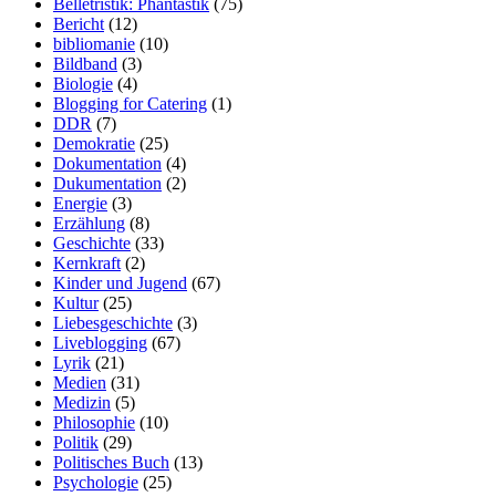
Belletristik: Phantastik
(75)
Bericht
(12)
bibliomanie
(10)
Bildband
(3)
Biologie
(4)
Blogging for Catering
(1)
DDR
(7)
Demokratie
(25)
Dokumentation
(4)
Dukumentation
(2)
Energie
(3)
Erzählung
(8)
Geschichte
(33)
Kernkraft
(2)
Kinder und Jugend
(67)
Kultur
(25)
Liebesgeschichte
(3)
Liveblogging
(67)
Lyrik
(21)
Medien
(31)
Medizin
(5)
Philosophie
(10)
Politik
(29)
Politisches Buch
(13)
Psychologie
(25)