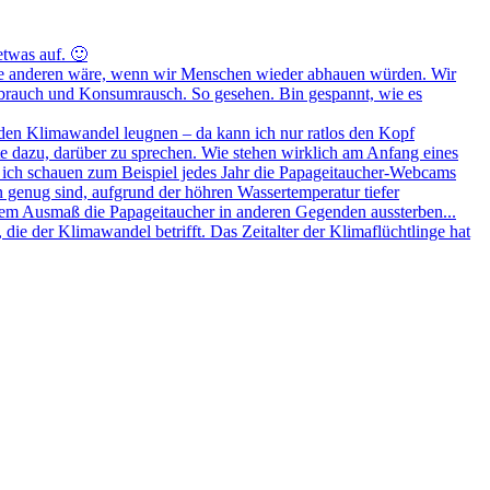
etwas auf. 🙂
ür alle anderen wäre, wenn wir Menschen wieder abhauen würden. Wir
verbrauch und Konsumrausch. So gesehen. Bin gespannt, wie es
den Klimawandel leugnen – da kann ich nur ratlos den Kopf
te dazu, darüber zu sprechen. Wie stehen wirklich am Anfang eines
ich schauen zum Beispiel jedes Jahr die Papageitaucher-Webcams
in genug sind, aufgrund der höhren Wassertemperatur tiefer
hem Ausmaß die Papageitaucher in anderen Gegenden aussterben...
 die der Klimawandel betrifft. Das Zeitalter der Klimaflüchtlinge hat