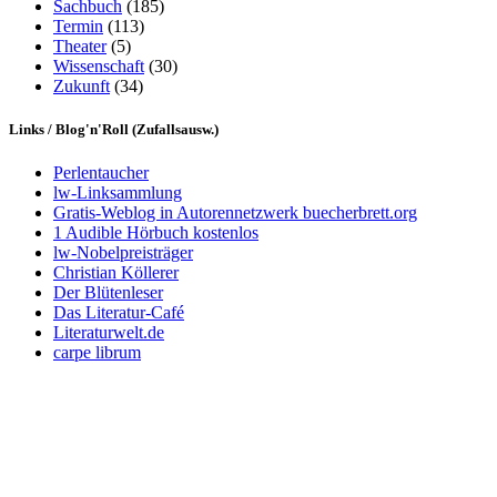
Sachbuch
(185)
Termin
(113)
Theater
(5)
Wissenschaft
(30)
Zukunft
(34)
Links / Blog'n'Roll (Zufallsausw.)
Perlentaucher
lw-Linksammlung
Gratis-Weblog in Autorennetzwerk buecherbrett.org
1 Audible Hörbuch kostenlos
lw-Nobelpreisträger
Christian Köllerer
Der Blütenleser
Das Literatur-Café
Literaturwelt.de
carpe librum