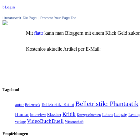
bLogin
Literaturwelt. Die Page.
|
Promote Your Page Too
Mit
flattr
kann man Bloggern mit einem Klick Geld zuko
Kostenlos aktuelle Artikel per E-Mail:
Tagcloud
Belletristik: Phantastik
Belletristik: Krimi
autor
Belletristik
Kritik
Humor
Leipzig
Interview
Klassiker
Leben
Lesun
Kurzgeschichten
VideoBuchDuell
verlage
Wissenschaft
Empfehlungen