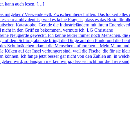
r, kann auch lesen, […]
was mitgeben? Verwende evtl. Zwischenüberschriften. Das lockert alles 
n es sehr ambivalent ist; weil es keine Frage ist, dass es das Beste f
imatischen Katastophe. Gerade die Industrieländern mit ihrem Energie
nd nicht in den Griff zu bekommen, vermute ich. LG Christiane
meine Neugierde geweckt. Ich kenne leider immer noch Menschen, die 
 auf dem Schirm, aber sie bringt die Dinge auf den Punkt und die Leu
endes Schulmädchen, damit die Menschen aufhorchen... Mein Mann und 
e Küken auf der Insel verhungert sind, weil die Fische, die für sie kle
 können. Ich fange jetzt besser gar nicht von den Zahlen an, in welc
geben wird; so langsam merken wir ja, dass es nicht nur die Tiere sind,