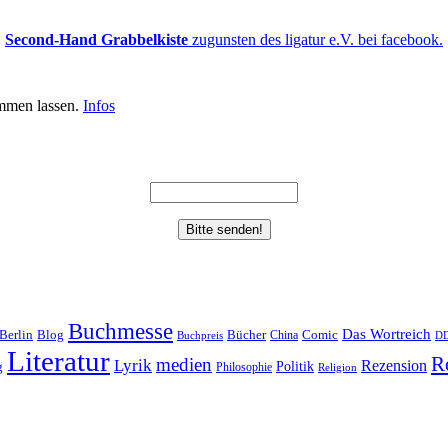
Second-Hand Grabbelkiste
zugunsten des ligatur e.V. bei facebook.
mmen lassen.
Infos
Buchmesse
Das Wortreich
Berlin
Bücher
Blog
China
Comic
Buchpreis
D
Literatur
R
medien
Lyrik
Rezension
Politik
g
Philosophie
Religion