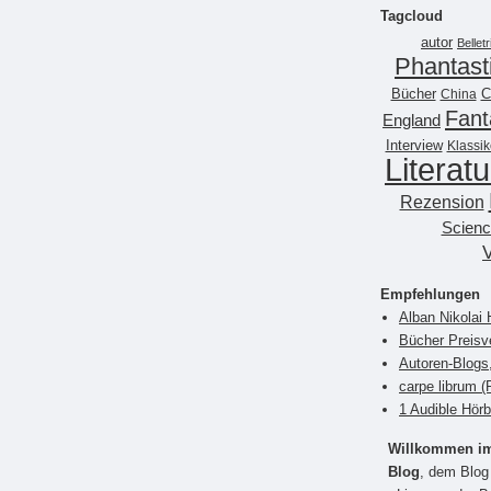
Tagcloud
autor
Belletr
Phantast
Bücher
China
C
Fant
England
Interview
Klassik
Literatu
Rezension
Scienc
Empfehlungen
Alban Nikolai 
Bücher Preisv
Autoren-Blogs
carpe librum 
1 Audible Hör
Willkommen im 
Blog
, dem Blog 