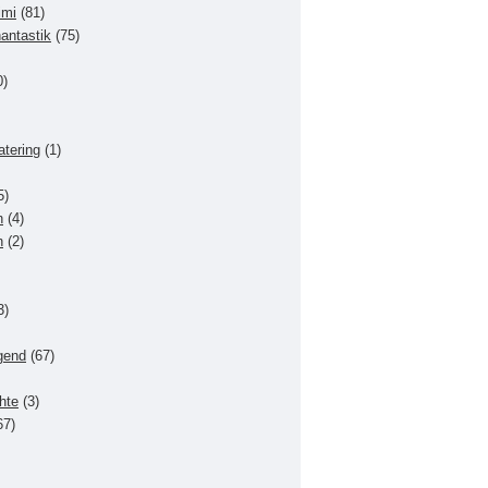
imi
(81)
hantastik
(75)
0)
atering
(1)
5)
n
(4)
n
(2)
3)
gend
(67)
hte
(3)
67)