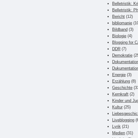
Belletristik: Kr
Belletristik: P
Bericht
(12)
bibliomanie
(1
Bildband
(3)
Biologie
(4)
Blogging for C
DDR
(7)
Demokratie
(2
Dokumentatio
Dukumentatio
Energie
(3)
Erzählung
(8)
Geschichte
(3
Kernkraft
(2)
Kinder und Ju
Kultur
(25)
Liebesgeschic
Liveblogging
(
Lyrik
(21)
Medien
(31)