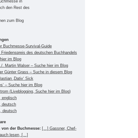
Buchmesse in
uch den Rest des
onen zum Blog
ungen
er Buchmesse-Survival-Guide
Friedenspreis des deutschen Buchhandels
hier im Blog
./. Martin Walser – Suche hier im Blog
ger Günter Grass – Suche in diesem Blog
Bastian ‚Dativ‘ Sick
es‘ – Suche hier im Blog
Strom (Liveblogging, Suche hier im Blog)
 englisch
, deutsch
s, deutsch
are
 von der Buchmesse:
[…] Gassner, Chef-
 auch lesen, […]