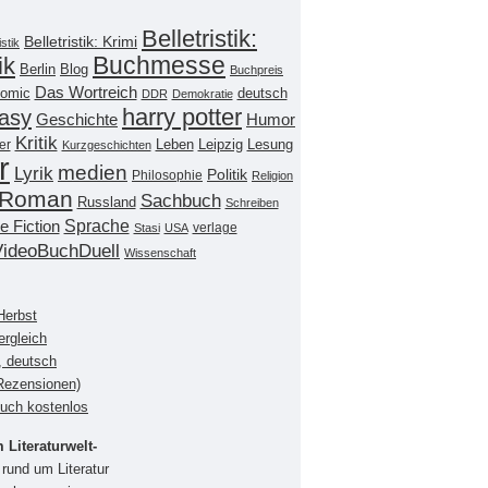
Belletristik:
Belletristik: Krimi
istik
Buchmesse
ik
Berlin
Blog
Buchpreis
Das Wortreich
omic
deutsch
DDR
Demokratie
harry potter
asy
Geschichte
Humor
Kritik
Leipzig
er
Leben
Lesung
Kurzgeschichten
r
medien
Lyrik
Politik
Philosophie
Religion
Roman
Sachbuch
Russland
Schreiben
Sprache
e Fiction
verlage
Stasi
USA
VideoBuchDuell
Wissenschaft
Herbst
ergleich
, deutsch
(Rezensionen)
buch kostenlos
Literaturwelt-
rund um Literatur