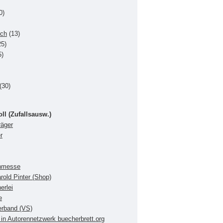
0)
uch
(13)
5)
5)
(30)
oll (Zufallsausw.)
räger
r
chmesse
rold Pinter (Shop)
erlei
e
verband (VS)
in Autorennetzwerk buecherbrett.org