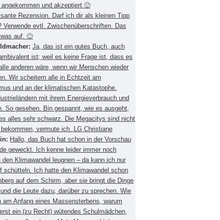
 angekommen und akzeptiert 🙂
ssante Rezension. Darf ich dir als kleinen Tipp
 Verwende evtl. Zwischenüberschriften. Das
twas auf. 🙂
eldmacher:
Ja, das ist ein gutes Buch, auch
mbivalent ist; weil es keine Frage ist, dass es
 alle anderen wäre, wenn wir Menschen wieder
. Wir scheitern alle in Echtzeit am
smus und an der klimatischen Katastophe.
ustrieländern mit ihrem Energieverbrauch und
 So gesehen. Bin gespannt, wie es ausgeht,
es alles sehr schwarz. Die Megacitys sind nicht
zu bekommen, vermute ich. LG Christiane
in:
Hallo, das Buch hat schon in der Vorschau
de geweckt. Ich kenne leider immer noch
 den Klimawandel leugnen – da kann ich nur
f schütteln. Ich hatte den Klimawandel schon
berg auf dem Schirm, aber sie bringt die Dinge
 und die Leute dazu, darüber zu sprechen. Wie
ch am Anfang eines Massensterbens, warum
 erst ein (zu Recht) wütendes Schulmädchen,