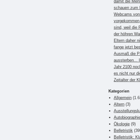
damit die Men
schauen zum B
Webcams von E
vorgekommen, 
sind, weil die 
der höhren Wa
Eltern daher 
fange jetzt be
Ausmaß die P
aussterben... 
Jahr 2100 noc
es nicht nur di
Zeitalter der 
Kategorien
Allgemein
(1.6
Altern
(3)
Ausstellungsk
Autobiographi
Ökologie
(9)
Belletristik
(39
Belletristik: K