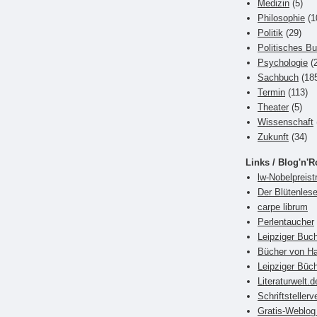
Medizin
(5)
Philosophie
(1
Politik
(29)
Politisches B
Psychologie
(2
Sachbuch
(18
Termin
(113)
Theater
(5)
Wissenschaft
Zukunft
(34)
Links / Blog'n'R
lw-Nobelpreist
Der Blütenlese
carpe librum
Perlentaucher
Leipziger Bu
Bücher von Ha
Leipziger Büch
Literaturwelt.d
Schriftsteller
Gratis-Weblog 