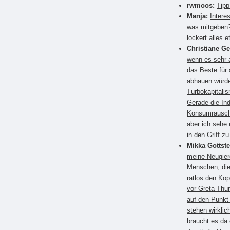
rwmoos:
Tipp
Manja:
Intere
was mitgeben?
lockert alles e
Christiane G
wenn es sehr a
das Beste für
abhauen würden
Turbokapitali
Gerade die Ind
Konsumrausch.
aber ich sehe 
in den Griff 
Mikka Gottste
meine Neugier
Menschen, die
ratlos den Kop
vor Greta Thun
auf den Punkt
stehen wirkli
braucht es da