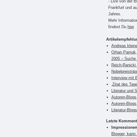
- Live von der 
Frankfurt und a
Jahres.
Mehr Informati
findest Du
hier
.
Artikelempfehl
Andreas klein
Orhan Pamuk, 
2005 – Suche 
Reich-Ranicki 
Nobelpreisträ
Interview mit 
‚Zitat des Tag
Literatur und 
Autoren-Blogs,
Autoren-Blogs
Literatur-Blog
Letzte Komment
Impressionen
Blogger, kann