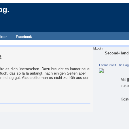
og.
itter
Facebook
bLogin
Second-Hand 
e
Literaturwelt. Die Pag
wird es dich überraschen. Dazu braucht es immer neue
 Buch, das so la la anfängt, nach einigen Seiten aber
n richtig gut. Also sollte man es nicht zu früh aus der
Mit
f
zuko
Koste