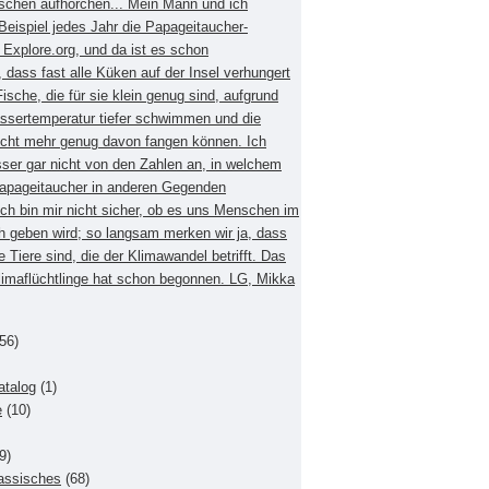
schen aufhorchen... Mein Mann und ich
eispiel jedes Jahr die Papageitaucher-
xplore.org, und da ist es schon
dass fast alle Küken auf der Insel verhungert
Fische, die für sie klein genug sind, aufgrund
ssertemperatur tiefer schwimmen und die
nicht mehr genug davon fangen können. Ich
sser gar nicht von den Zahlen an, in welchem
apageitaucher in anderen Gegenden
Ich bin mir nicht sicher, ob es uns Menschen im
h geben wird; so langsam merken wir ja, dass
e Tiere sind, die der Klimawandel betrifft. Das
Klimaflüchtlinge hat schon begonnen. LG, Mikka
56)
atalog
(1)
e
(10)
9)
lassisches
(68)