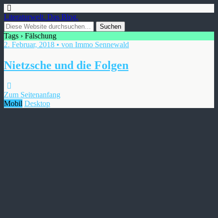
Literaturwelt. Das Blog.
Tags › Fälschung
2. Februar, 2018 • von Immo Sennewald
Nietzsche und die Folgen
Zum Seitenanfang
Mobil
Desktop