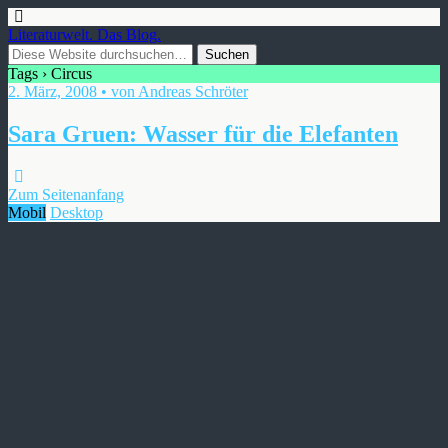
Literaturwelt. Das Blog.
Tags › Circus
2. März, 2008 • von Andreas Schröter
Sara Gruen: Wasser für die Elefanten
Zum Seitenanfang
Mobil
Desktop