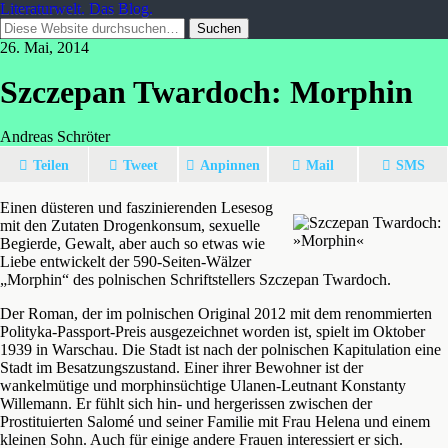
Literaturwelt. Das Blog.
26. Mai, 2014
Szczepan Twardoch: Morphin
Andreas Schröter
Teilen
Tweet
Anpinnen
Mail
SMS
Einen düsteren und faszinierenden Lesesog
mit den Zutaten Drogenkonsum, sexuelle
Begierde, Gewalt, aber auch so etwas wie
Liebe entwickelt der 590-Seiten-Wälzer
„Morphin“ des polnischen Schriftstellers Szczepan Twardoch.
Der Roman, der im polnischen Original 2012 mit dem renommierten
Polityka-Passport-Preis ausgezeichnet worden ist, spielt im Oktober
1939 in Warschau. Die Stadt ist nach der polnischen Kapitulation eine
Stadt im Besatzungszustand. Einer ihrer Bewohner ist der
wankelmütige und morphinsüchtige Ulanen-Leutnant Konstanty
Willemann. Er fühlt sich hin- und hergerissen zwischen der
Prostituierten Salomé und seiner Familie mit Frau Helena und einem
kleinen Sohn. Auch für einige andere Frauen interessiert er sich.