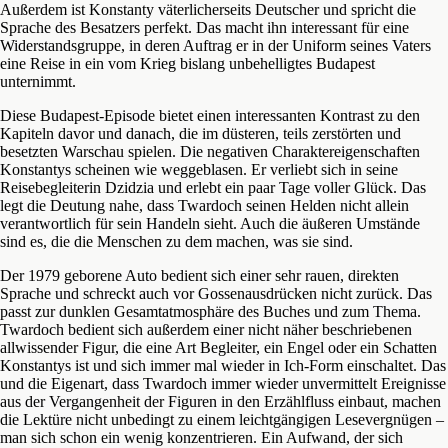
Außerdem ist Konstanty väterlicherseits Deutscher und spricht die
Sprache des Besatzers perfekt. Das macht ihn interessant für eine
Widerstandsgruppe, in deren Auftrag er in der Uniform seines Vaters
eine Reise in ein vom Krieg bislang unbehelligtes Budapest
unternimmt.
Diese Budapest-Episode bietet einen interessanten Kontrast zu den
Kapiteln davor und danach, die im düsteren, teils zerstörten und
besetzten Warschau spielen. Die negativen Charaktereigenschaften
Konstantys scheinen wie weggeblasen. Er verliebt sich in seine
Reisebegleiterin Dzidzia und erlebt ein paar Tage voller Glück. Das
legt die Deutung nahe, dass Twardoch seinen Helden nicht allein
verantwortlich für sein Handeln sieht. Auch die äußeren Umstände
sind es, die die Menschen zu dem machen, was sie sind.
Der 1979 geborene Auto bedient sich einer sehr rauen, direkten
Sprache und schreckt auch vor Gossenausdrücken nicht zurück. Das
passt zur dunklen Gesamtatmosphäre des Buches und zum Thema.
Twardoch bedient sich außerdem einer nicht näher beschriebenen
allwissender Figur, die eine Art Begleiter, ein Engel oder ein Schatten
Konstantys ist und sich immer mal wieder in Ich-Form einschaltet. Das
und die Eigenart, dass Twardoch immer wieder unvermittelt Ereignisse
aus der Vergangenheit der Figuren in den Erzählfluss einbaut, machen
die Lektüre nicht unbedingt zu einem leichtgängigen Lesevergnügen –
man sich schon ein wenig konzentrieren. Ein Aufwand, der sich