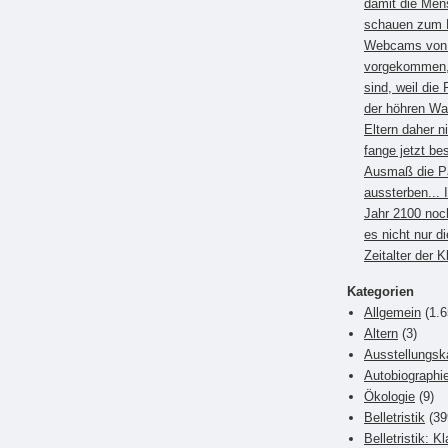
damit die Men
schauen zum B
Webcams von E
vorgekommen, 
sind, weil die 
der höhren Wa
Eltern daher 
fange jetzt be
Ausmaß die P
aussterben... 
Jahr 2100 noc
es nicht nur di
Zeitalter der 
Kategorien
Allgemein
(1.6
Altern
(3)
Ausstellungsk
Autobiographi
Ökologie
(9)
Belletristik
(39
Belletristik: K