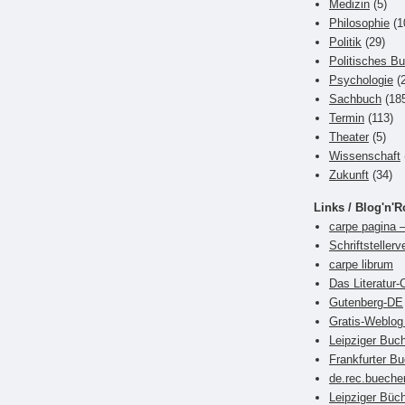
Medizin
(5)
Philosophie
(1
Politik
(29)
Politisches B
Psychologie
(2
Sachbuch
(18
Termin
(113)
Theater
(5)
Wissenschaft
Zukunft
(34)
Links / Blog'n'R
carpe pagina –
Schriftsteller
carpe librum
Das Literatur-
Gutenberg-DE
Gratis-Weblog 
Leipziger Bu
Frankfurter 
de.rec.bueche
Leipziger Büch