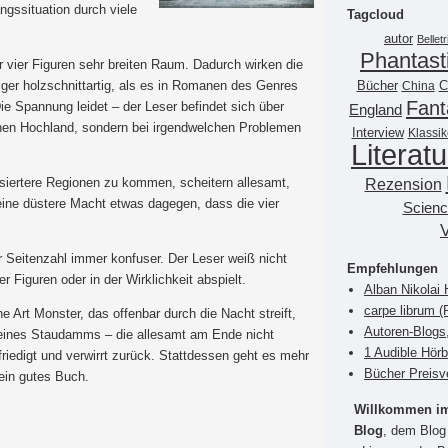
gssituation durch viele
Tagcloud
autor
Belletr
Phantast
 vier Figuren sehr breiten Raum. Dadurch wirken die
Bücher
ger holzschnittartig, als es in Romanen des Genres
China
C
Fant
 Die Spannung leidet – der Leser befindet sich über
England
chen Hochland, sondern bei irgendwelchen Problemen
Interview
Klassik
Literatu
Rezension
isiertere Regionen zu kommen, scheitern allesamt,
eine düstere Macht etwas dagegen, dass die vier
Scienc
 Seitenzahl immer konfuser. Der Leser weiß nicht
Empfehlungen
 Figuren oder in der Wirklichkeit abspielt.
Alban Nikolai 
carpe librum 
ne Art Monster, das offenbar durch die Nacht streift,
Autoren-Blogs
 eines Staudamms – die allesamt am Ende nicht
1 Audible Hör
riedigt und verwirrt zurück. Stattdessen geht es mehr
Bücher Preisv
ein gutes Buch.
Willkommen im 
Blog
, dem Blog 