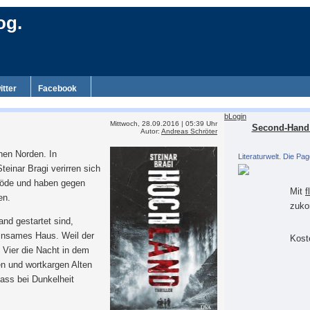
og.
itter
Facebook
bLogin
Mittwoch, 28.09.2016 | 05:39 Uhr
Second-Hand 
Autor:
Andreas Schröter
hen Norden. In
Literaturwelt. Die Pag
teinar Bragi verirren sich
inöde und haben gegen
Mit
f
en.
zuko
and gestartet sind,
einsames Haus. Weil der
Koste
 Vier die Nacht in dem
n und wortkargen Alten
ass bei Dunkelheit