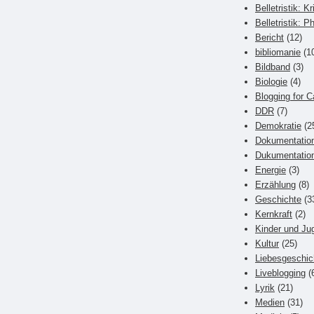
Belletristik: Kr
Belletristik: P
Bericht
(12)
bibliomanie
(1
Bildband
(3)
Biologie
(4)
Blogging for C
DDR
(7)
Demokratie
(2
Dokumentatio
Dukumentatio
Energie
(3)
Erzählung
(8)
Geschichte
(3
Kernkraft
(2)
Kinder und Ju
Kultur
(25)
Liebesgeschic
Liveblogging
(
Lyrik
(21)
Medien
(31)