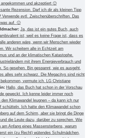
 angekommen und akzeptiert 🙂
ssante Rezension. Darf ich dir als kleinen Tipp
 Verwende evtl. Zwischenüberschriften. Das
twas auf. 🙂
eldmacher:
Ja, das ist ein gutes Buch, auch
mbivalent ist; weil es keine Frage ist, dass es
 alle anderen wäre, wenn wir Menschen wieder
. Wir scheitern alle in Echtzeit am
smus und an der klimatischen Katastophe.
ustrieländern mit ihrem Energieverbrauch und
 So gesehen. Bin gespannt, wie es ausgeht,
es alles sehr schwarz. Die Megacitys sind nicht
zu bekommen, vermute ich. LG Christiane
in:
Hallo, das Buch hat schon in der Vorschau
de geweckt. Ich kenne leider immer noch
 den Klimawandel leugnen – da kann ich nur
f schütteln. Ich hatte den Klimawandel schon
berg auf dem Schirm, aber sie bringt die Dinge
 und die Leute dazu, darüber zu sprechen. Wie
ch am Anfang eines Massensterbens, warum
 erst ein (zu Recht) wütendes Schulmädchen,