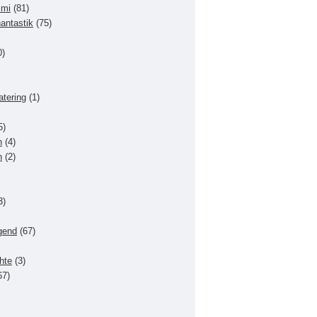
imi
(81)
hantastik
(75)
0)
atering
(1)
5)
n
(4)
n
(2)
3)
gend
(67)
hte
(3)
67)