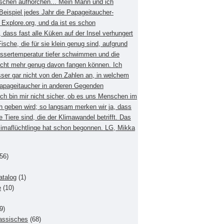
schen aufhorchen... Mein Mann und ich
eispiel jedes Jahr die Papageitaucher-
xplore.org, und da ist es schon
dass fast alle Küken auf der Insel verhungert
Fische, die für sie klein genug sind, aufgrund
ssertemperatur tiefer schwimmen und die
nicht mehr genug davon fangen können. Ich
sser gar nicht von den Zahlen an, in welchem
apageitaucher in anderen Gegenden
Ich bin mir nicht sicher, ob es uns Menschen im
h geben wird; so langsam merken wir ja, dass
e Tiere sind, die der Klimawandel betrifft. Das
Klimaflüchtlinge hat schon begonnen. LG, Mikka
56)
atalog
(1)
e
(10)
9)
lassisches
(68)