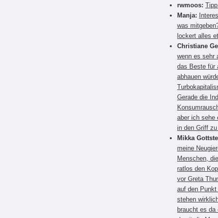
rwmoos:
Tipp
Manja:
Intere
was mitgeben?
lockert alles e
Christiane G
wenn es sehr a
das Beste für
abhauen würden
Turbokapitali
Gerade die Ind
Konsumrausch.
aber ich sehe 
in den Griff 
Mikka Gottste
meine Neugier
Menschen, die
ratlos den Kop
vor Greta Thun
auf den Punkt
stehen wirkli
braucht es da