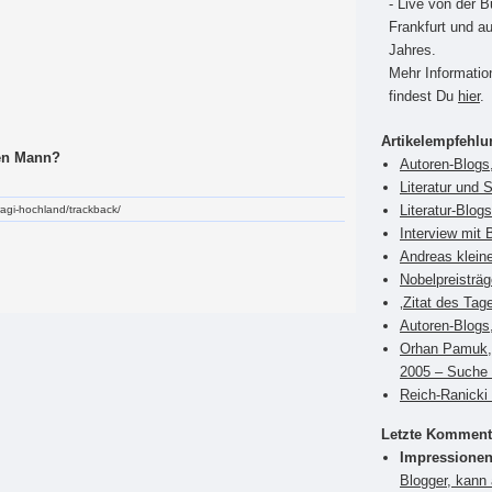
- Live von der 
Frankfurt und a
Jahres.
Mehr Informati
findest Du
hier
.
Artikelempfehl
sen Mann?
Autoren-Blogs,
Literatur und 
Literatur-Blog
bragi-hochland/trackback/
Interview mit 
Andreas klein
Nobelpreisträ
‚Zitat des Tag
Autoren-Blogs
Orhan Pamuk, 
2005 – Suche 
Reich-Ranicki 
Letzte Komment
Impressionen
Blogger, kann