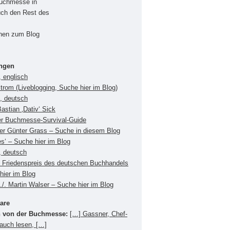
Buchmesse in
uch den Rest des
onen zum Blog
ungen
 englisch
Strom (Liveblogging, Suche hier im Blog)
s, deutsch
Bastian ‚Dativ‘ Sick
er Buchmesse-Survival-Guide
ger Günter Grass – Suche in diesem Blog
es‘ – Suche hier im Blog
, deutsch
Friedenspreis des deutschen Buchhandels
hier im Blog
./. Martin Walser – Suche hier im Blog
are
 von der Buchmesse:
[…] Gassner, Chef-
 auch lesen, […]