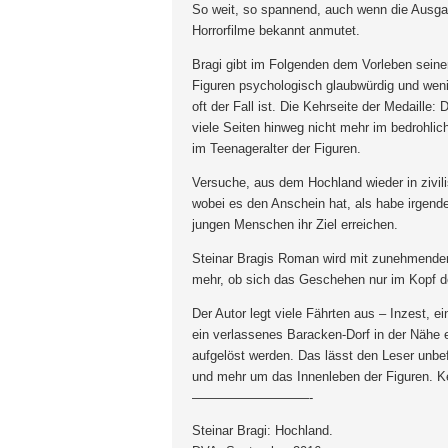
So weit, so spannend, auch wenn die Ausgan
Horrorfilme bekannt anmutet.
Bragi gibt im Folgenden dem Vorleben seiner
Figuren psychologisch glaubwürdig und weni
oft der Fall ist. Die Kehrseite der Medaille:
viele Seiten hinweg nicht mehr im bedrohli
im Teenageralter der Figuren.
Versuche, aus dem Hochland wieder in zivil
wobei es den Anschein hat, als habe irgend
jungen Menschen ihr Ziel erreichen.
Steinar Bragis Roman wird mit zunehmender
mehr, ob sich das Geschehen nur im Kopf der
Der Autor legt viele Fährten aus – Inzest, ei
ein verlassenes Baracken-Dorf in der Nähe
aufgelöst werden. Das lässt den Leser unbef
und mehr um das Innenleben der Figuren. K
—————————-
Steinar Bragi: Hochland.