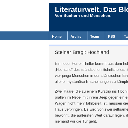
Literaturwelt. Das Bl
Von Büchern und Menschen.
Home
Archiv
Team
RSS
Tw
Steinar Bragi: Hochland
Ein neuer Horror-Thriller kommt aus dem ho
„Hochland“ des isländischen Schriftstellers S
vier junge Menschen in der isländischen E
allerlei mysteriöse Erscheinungen zu kämpf
Zwei Paare, die zu einem Kurztrip ins Hochl
prallen im Nebel mit ihrem Jeep gegen ein 
Wagen nicht mehr fahrbereit ist, müssen die
Haus verbringen. Es wird von zwei seltsame
bewohnt, die äußersten Wert darauf legen, d
niemand vor die Tür geht.