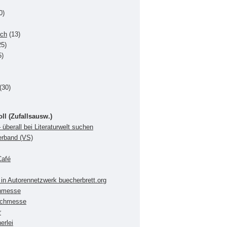
0)
uch
(13)
5)
5)
(30)
oll (Zufallsausw.)
 überall bei Literaturwelt suchen
verband (VS)
Café
in Autorennetzwerk buecherbrett.org
chmesse
Buchmesse
r
erlei