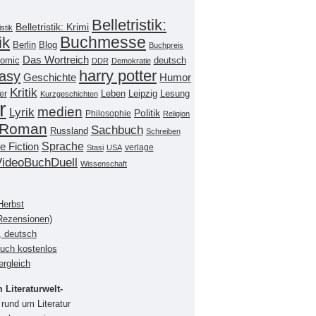
Belletristik:
Belletristik: Krimi
istik
Buchmesse
ik
Berlin
Blog
Buchpreis
Das Wortreich
omic
deutsch
DDR
Demokratie
harry potter
asy
Geschichte
Humor
Kritik
Leipzig
er
Leben
Lesung
Kurzgeschichten
r
medien
Lyrik
Politik
Philosophie
Religion
Roman
Sachbuch
Russland
Schreiben
Sprache
e Fiction
verlage
Stasi
USA
VideoBuchDuell
Wissenschaft
Herbst
(Rezensionen)
, deutsch
buch kostenlos
ergleich
Literaturwelt-
rund um Literatur