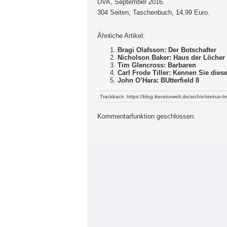
DVA, September 2016.
304 Seiten, Taschenbuch, 14,99 Euro.
Ähnliche Artikel:
Bragi Olafsson: Der Botschafter
Nicholson Baker: Haus der Löcher
Tim Glencross: Barbaren
Carl Frode Tiller: Kennen Sie die
John O’Hara: BUtterfield 8
Trackback: https://blog.literaturwelt.de/archiv/steinar-
Kommentarfunktion geschlossen.