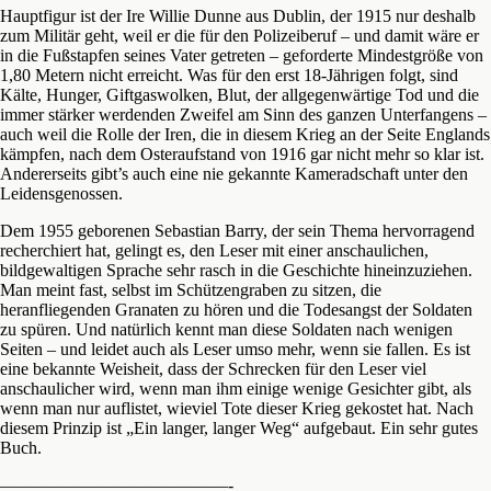
Hauptfigur ist der Ire Willie Dunne aus Dublin, der 1915 nur deshalb
zum Militär geht, weil er die für den Polizeiberuf – und damit wäre er
in die Fußstapfen seines Vater getreten – geforderte Mindestgröße von
1,80 Metern nicht erreicht. Was für den erst 18-Jährigen folgt, sind
Kälte, Hunger, Giftgaswolken, Blut, der allgegenwärtige Tod und die
immer stärker werdenden Zweifel am Sinn des ganzen Unterfangens –
auch weil die Rolle der Iren, die in diesem Krieg an der Seite Englands
kämpfen, nach dem Osteraufstand von 1916 gar nicht mehr so klar ist.
Andererseits gibt’s auch eine nie gekannte Kameradschaft unter den
Leidensgenossen.
Dem 1955 geborenen Sebastian Barry, der sein Thema hervorragend
recherchiert hat, gelingt es, den Leser mit einer anschaulichen,
bildgewaltigen Sprache sehr rasch in die Geschichte hineinzuziehen.
Man meint fast, selbst im Schützengraben zu sitzen, die
heranfliegenden Granaten zu hören und die Todesangst der Soldaten
zu spüren. Und natürlich kennt man diese Soldaten nach wenigen
Seiten – und leidet auch als Leser umso mehr, wenn sie fallen. Es ist
eine bekannte Weisheit, dass der Schrecken für den Leser viel
anschaulicher wird, wenn man ihm einige wenige Gesichter gibt, als
wenn man nur auflistet, wieviel Tote dieser Krieg gekostet hat. Nach
diesem Prinzip ist „Ein langer, langer Weg“ aufgebaut. Ein sehr gutes
Buch.
—————————————-