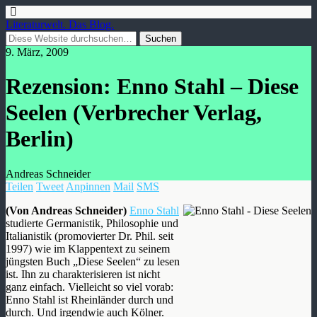
Literaturwelt. Das Blog.
9. März, 2009
Rezension: Enno Stahl – Diese
Seelen (Verbrecher Verlag,
Berlin)
Andreas Schneider
Teilen
Tweet
Anpinnen
Mail
SMS
(Von Andreas Schneider)
Enno Stahl
studierte Germanistik, Philosophie und
Italianistik (promovierter Dr. Phil. seit
1997) wie im Klappentext zu seinem
jüngsten Buch „Diese Seelen“ zu lesen
ist. Ihn zu charakterisieren ist nicht
ganz einfach. Vielleicht so viel vorab:
Enno Stahl ist Rheinländer durch und
durch. Und irgendwie auch Kölner.