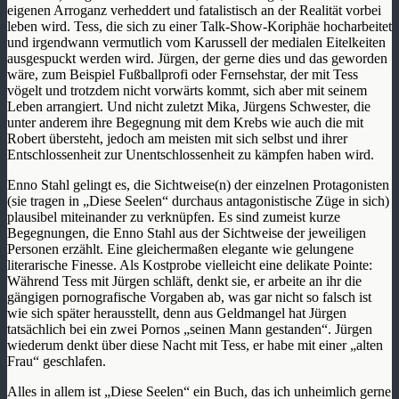
eigenen Arroganz verheddert und fatalistisch an der Realität vorbei
leben wird. Tess, die sich zu einer Talk-Show-Koriphäe hocharbeitet
und irgendwann vermutlich vom Karussell der medialen Eitelkeiten
ausgespuckt werden wird. Jürgen, der gerne dies und das geworden
wäre, zum Beispiel Fußballprofi oder Fernsehstar, der mit Tess
vögelt und trotzdem nicht vorwärts kommt, sich aber mit seinem
Leben arrangiert. Und nicht zuletzt Mika, Jürgens Schwester, die
unter anderem ihre Begegnung mit dem Krebs wie auch die mit
Robert übersteht, jedoch am meisten mit sich selbst und ihrer
Entschlossenheit zur Unentschlossenheit zu kämpfen haben wird.
Enno Stahl gelingt es, die Sichtweise(n) der einzelnen Protagonisten
(sie tragen in „Diese Seelen“ durchaus antagonistische Züge in sich)
plausibel miteinander zu verknüpfen. Es sind zumeist kurze
Begegnungen, die Enno Stahl aus der Sichtweise der jeweiligen
Personen erzählt. Eine gleichermaßen elegante wie gelungene
literarische Finesse. Als Kostprobe vielleicht eine delikate Pointe:
Während Tess mit Jürgen schläft, denkt sie, er arbeite an ihr die
gängigen pornografische Vorgaben ab, was gar nicht so falsch ist
wie sich später herausstellt, denn aus Geldmangel hat Jürgen
tatsächlich bei ein zwei Pornos „seinen Mann gestanden“. Jürgen
wiederum denkt über diese Nacht mit Tess, er habe mit einer „alten
Frau“ geschlafen.
Alles in allem ist „Diese Seelen“ ein Buch, das ich unheimlich gerne