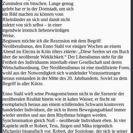
Zumindest ein bisschen. Lange genug
gelebt har er in der Domstadt, um sich
ein Bild machen zu können vom
Rheinländer an sich und damit nicht
zuletzt von sich selbst – in einer
irgendwie ironisch liebenswürdigen
Weise.
Beginnen möchte ich die Rezension mit dem Begriff
Neoliberalismus, den Enno Stahl vor einigen Wochen an einem
Abend im Electra in Köln öfters zitierte: „Diese Seelen sei ein Buch
über die neoliberale Wirklichkeit.“ Der Liberalismus steht für die
Freiheit des Individuums innerhalb einer Gesellschaft und deren
Wirtschaftsordnung. Der Neoliberalismus ist eine modifizierte Form,
wohl aus der Notwendigkeit sich wandelnder Voraussetzungen
heraus entstanden in der Mitte des 20. Jahrhunderts. Soviel zu dem
Begriff in aller Kürze.
Enno Stahl wirft seine Protagonist/innen nicht in die Szenerie der
neoliberalen Realität hinein wie in kaltes Wasser, er fischt sie
exemplarisch heraus aus einem schillernden Schwarm kontrovers
handelnder Individuen, die sich in ihrem Bewegungsablauf immer
wieder streifen und aus dem Rhythmus bringen werden.
Synchronisation gleich Null – neoliberale Individuen eben. In vier
Kapiteln stellt er Robert, Tess, Jürgen und Mika (eigentlich
Michaela) biografisch vor. Robert, der Soziologe, der sich in seiner