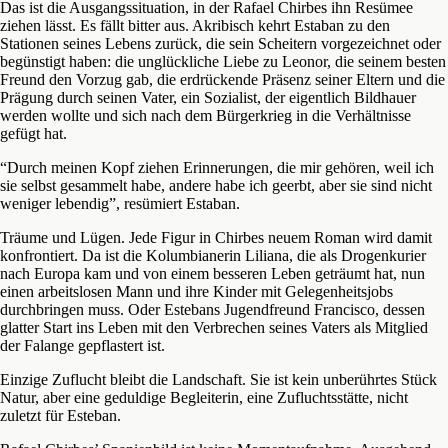
Das ist die Ausgangssituation, in der Rafael Chirbes ihn Resümee
ziehen lässt. Es fällt bitter aus. Akribisch kehrt Estaban zu den
Stationen seines Lebens zurück, die sein Scheitern vorgezeichnet oder
begünstigt haben: die unglückliche Liebe zu Leonor, die seinem besten
Freund den Vorzug gab, die erdrückende Präsenz seiner Eltern und die
Prägung durch seinen Vater, ein Sozialist, der eigentlich Bildhauer
werden wollte und sich nach dem Bürgerkrieg in die Verhältnisse
gefügt hat.
“Durch meinen Kopf ziehen Erinnerungen, die mir gehören, weil ich
sie selbst gesammelt habe, andere habe ich geerbt, aber sie sind nicht
weniger lebendig”, resümiert Estaban.
Träume und Lügen. Jede Figur in Chirbes neuem Roman wird damit
konfrontiert. Da ist die Kolumbianerin Liliana, die als Drogenkurier
nach Europa kam und von einem besseren Leben geträumt hat, nun
einen arbeitslosen Mann und ihre Kinder mit Gelegenheitsjobs
durchbringen muss. Oder Estebans Jugendfreund Francisco, dessen
glatter Start ins Leben mit den Verbrechen seines Vaters als Mitglied
der Falange gepflastert ist.
Einzige Zuflucht bleibt die Landschaft. Sie ist kein unberührtes Stück
Natur, aber eine geduldige Begleiterin, eine Zufluchtsstätte, nicht
zuletzt für Esteban.