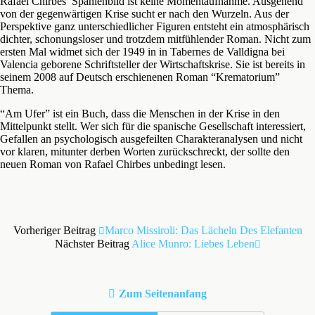
Rafael Chirbes’ Spanienbild ist keine Momentaufnahme. Ausgehend
von der gegenwärtigen Krise sucht er nach den Wurzeln. Aus der
Perspektive ganz unterschiedlicher Figuren entsteht ein atmosphärisch
dichter, schonungsloser und trotzdem mitfühlender Roman. Nicht zum
ersten Mal widmet sich der 1949 in in Tabernes de Valldigna bei
Valencia geborene Schriftsteller der Wirtschaftskrise. Sie ist bereits in
seinem 2008 auf Deutsch erschienenen Roman “Krematorium”
Thema.
“Am Ufer” ist ein Buch, dass die Menschen in der Krise in den
Mittelpunkt stellt. Wer sich für die spanische Gesellschaft interessiert,
Gefallen an psychologisch ausgefeilten Charakteranalysen und nicht
vor klaren, mitunter derben Worten zurückschreckt, der sollte den
neuen Roman von Rafael Chirbes unbedingt lesen.
Vorheriger Beitrag
Marco Missiroli: Das Lächeln Des Elefanten
Nächster Beitrag
Alice Munro: Liebes Leben
Zum Seitenanfang