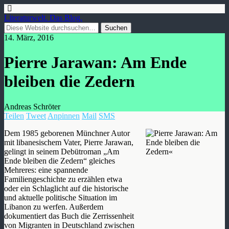
Literaturwelt. Das Blog.
14. März, 2016
Pierre Jarawan: Am Ende
bleiben die Zedern
Andreas Schröter
Teilen
Tweet
Anpinnen
Mail
SMS
Dem 1985 geborenen Münchner Autor
mit libanesischem Vater, Pierre Jarawan,
gelingt in seinem Debütroman „Am
Ende bleiben die Zedern“ gleiches
Mehreres: eine spannende
Familiengeschichte zu erzählen etwa
oder ein Schlaglicht auf die historische
und aktuelle politische Situation im
Libanon zu werfen. Außerdem
dokumentiert das Buch die Zerrissenheit
von Migranten in Deutschland zwischen