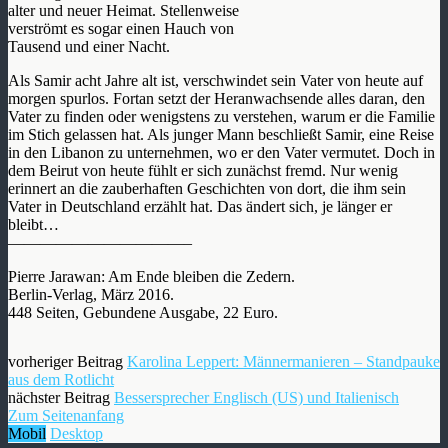
alter und neuer Heimat. Stellenweise
verströmt es sogar einen Hauch von
Tausend und einer Nacht.
Als Samir acht Jahre alt ist, verschwindet sein Vater von heute auf
morgen spurlos. Fortan setzt der Heranwachsende alles daran, den
Vater zu finden oder wenigstens zu verstehen, warum er die Familie
im Stich gelassen hat. Als junger Mann beschließt Samir, eine Reise
in den Libanon zu unternehmen, wo er den Vater vermutet. Doch in
dem Beirut von heute fühlt er sich zunächst fremd. Nur wenig
erinnert an die zauberhaften Geschichten von dort, die ihm sein
Vater in Deutschland erzählt hat. Das ändert sich, je länger er
bleibt…
———————————–
Pierre Jarawan: Am Ende bleiben die Zedern.
Berlin-Verlag, März 2016.
448 Seiten, Gebundene Ausgabe, 22 Euro.
vorheriger Beitrag
Karolina Leppert: Männermanieren – Standpauke
aus dem Rotlicht
nächster Beitrag
Bessersprecher Englisch (US) und Italienisch
Zum Seitenanfang
Mobil
Desktop