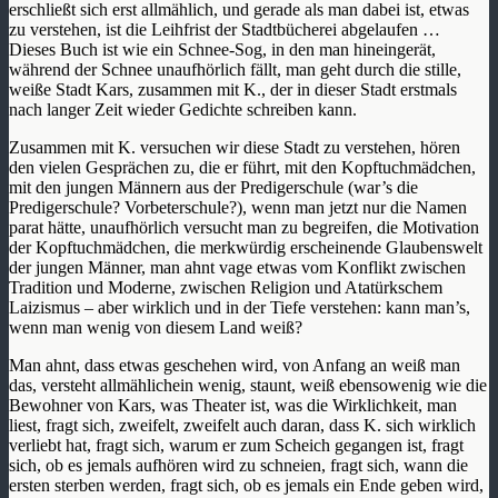
erschließt sich erst allmählich, und gerade als man dabei ist, etwas
zu verstehen, ist die Leihfrist der Stadtbücherei abgelaufen …
Dieses Buch ist wie ein Schnee-Sog, in den man hineingerät,
während der Schnee unaufhörlich fällt, man geht durch die stille,
weiße Stadt Kars, zusammen mit K., der in dieser Stadt erstmals
nach langer Zeit wieder Gedichte schreiben kann.
Zusammen mit K. versuchen wir diese Stadt zu verstehen, hören
den vielen Gesprächen zu, die er führt, mit den Kopftuchmädchen,
mit den jungen Männern aus der Predigerschule (war’s die
Predigerschule? Vorbeterschule?), wenn man jetzt nur die Namen
parat hätte, unaufhörlich versucht man zu begreifen, die Motivation
der Kopftuchmädchen, die merkwürdig erscheinende Glaubenswelt
der jungen Männer, man ahnt vage etwas vom Konflikt zwischen
Tradition und Moderne, zwischen Religion und Atatürkschem
Laizismus – aber wirklich und in der Tiefe verstehen: kann man’s,
wenn man wenig von diesem Land weiß?
Man ahnt, dass etwas geschehen wird, von Anfang an weiß man
das, versteht allmählichein wenig, staunt, weiß ebensowenig wie die
Bewohner von Kars, was Theater ist, was die Wirklichkeit, man
liest, fragt sich, zweifelt, zweifelt auch daran, dass K. sich wirklich
verliebt hat, fragt sich, warum er zum Scheich gegangen ist, fragt
sich, ob es jemals aufhören wird zu schneien, fragt sich, wann die
ersten sterben werden, fragt sich, ob es jemals ein Ende geben wird,