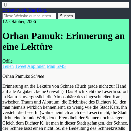
Literaturwelt. Das Blog.
12. Oktober, 2006
Orhan Pamuk: Erinnerung an
eine Lektüre
Odile
Teilen
Tweet
Anpinnen
Mail
SMS
Orhan Pamuks
Schnee
Erinnerung an die Lektüre von Schnee (Buch grade nicht zur Hand,
auf alle Angaben: keine Gewähr). Das Buch zieht die LeserIn sofort
in Bann. Unvergesslich die Atmosphäre des eingeschneiten Kars,
zwischen Traum und Alptraum, die Erlebnisse des Dichters K., den
man niemals wirklich kennenlernt, so wenig wie die Stadt Kars, ihn
versteht die LeserIn (wahrscheinlich auch der Leser) nicht, die Stadt
nicht, eine fremde Welt, deren Fremdheit der Schnee noch steigert.
Gleich dem Dichter K. ist man in dieser Stadt gefangen, der Schnee,
der Schnee lässt einen nicht los, die Bedeutung des Schneekristalls